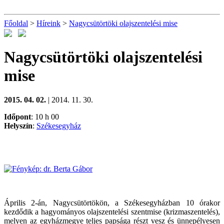
Főoldal
>
Híreink
>
Nagycsütörtöki olajszentelési mise
Nagycsütörtöki olajszentelési
mise
2015. 04. 02.
| 2014. 11. 30.
Időpont
: 10 h 00
Helyszín
:
Székesegyház
Április 2-án, Nagycsütörtökön, a Székesegyházban 10 órakor
kezdődik a hagyományos olajszentelési szentmise (krizmaszentelés),
melyen az egyházmegye teljes papsága részt vesz és ünnepélyesen