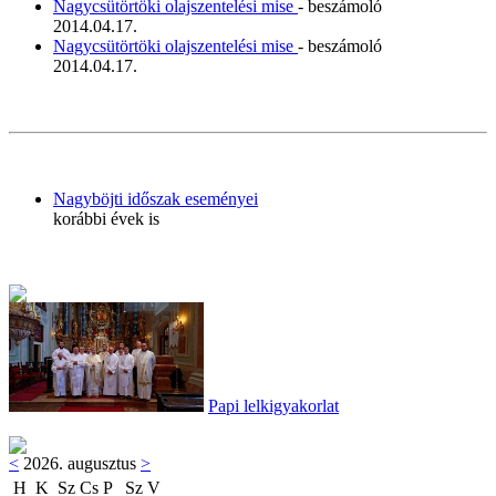
Nagycsütörtöki olajszentelési mise
- beszámoló
2014.04.17.
Nagycsütörtöki olajszentelési mise
- beszámoló
2014.04.17.
Nagyböjti időszak eseményei
korábbi évek is
Papi lelkigyakorlat
<
2026. augusztus
>
H
K
Sz
Cs
P
Sz
V