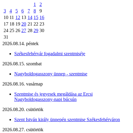
1
2
3
4
5
6
7
8
9
10
11
12
13
14
15
16
17
18
19
20
21
22
23
24
25
26
27
28
29
30
31
2026.08.14. péntek
Székesfehérvár fogadalmi szentmiséje
2026.08.15. szombat
Nagyboldogasszony ünnep - szentmise
2026.08.16. vasárnap
Szentmise és jegyesek megáldása az Ercsi
Nagyboldogasszony-napi búcsún
2026.08.20. csütörtök
Szent István király ünnepén szentmise Székesfehérváron
2026.08.27. csütörtök