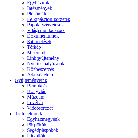
Egyházunk
Intézmények
Plébániák
Lelkipásztori körzetek
Papok, szerzetesek
Világi munkatársak
Dokumentumok
Kitüntetések
Térkép
Miserend
Linkgyűjtemény
Nyertes pályázatok
Közbeszerzés
Adatvédelem
Gyűjteményeink
Bemutatás
Könyvtár
Múzeum
Levéltár
Videósorozat
Történelmünk
Egyházmegyénk
Püspökök
Segédpüspökök
Hitvallóink