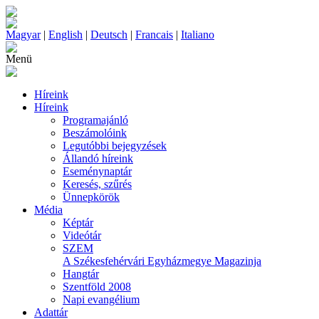
Magyar
|
English
|
Deutsch
|
Francais
|
Italiano
Menü
Híreink
Híreink
Programajánló
Beszámolóink
Legutóbbi bejegyzések
Állandó híreink
Eseménynaptár
Keresés, szűrés
Ünnepkörök
Média
Képtár
Videótár
SZEM
A Székesfehérvári Egyházmegye Magazinja
Hangtár
Szentföld 2008
Napi evangélium
Adattár