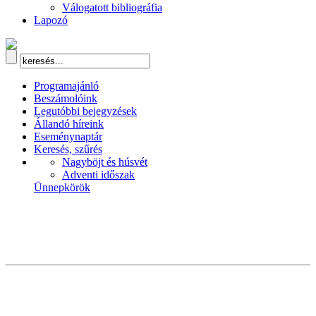
Válogatott bibliográfia
Lapozó
Programajánló
Beszámolóink
Legutóbbi bejegyzések
Állandó híreink
Eseménynaptár
Keresés, szűrés
Nagyböjt és húsvét
Adventi időszak
Ünnepkörök