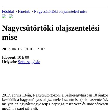
Főoldal
>
Híreink
>
Nagycsütörtöki olajszentelési mise
Nagycsütörtöki olajszentelési
mise
2017. 04. 13.
| 2016. 12. 07.
Időpont
: 10 h 00
Helyszín
:
Székesegyház
2017. április 13-án, Nagycsütörtökön, a Székesegyházban 10 órakor
kezdődik a hagyományos olajszentelési szentmise (krizmaszentelés),
melyen az egyházmegye teljes papsága részt vesz és ünnepélyesen
megújítja papi ígéreteit.