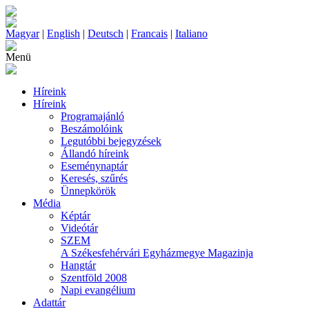
Magyar
|
English
|
Deutsch
|
Francais
|
Italiano
Menü
Híreink
Híreink
Programajánló
Beszámolóink
Legutóbbi bejegyzések
Állandó híreink
Eseménynaptár
Keresés, szűrés
Ünnepkörök
Média
Képtár
Videótár
SZEM
A Székesfehérvári Egyházmegye Magazinja
Hangtár
Szentföld 2008
Napi evangélium
Adattár