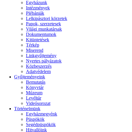
Egyházunk
Intézmények
Plébániák
Lelkipásztori körzetek
Papok, szerzetesek
Világi munkatársak
Dokumentumok
Kitüntetések
Térkép
Miserend
Linkgyűjtemény
Nyertes pályázatok
Közbeszerzés
Adatvédelem
Gyűjteményeink
Bemutatás
Könyvtár
Múzeum
Levéltár
Videósorozat
Történelmünk
Egyházmegyénk
Püspökök
Segédpüspökök
Hitvallóink