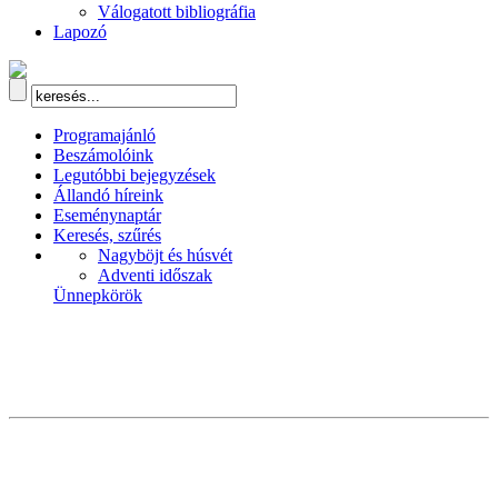
Válogatott bibliográfia
Lapozó
Programajánló
Beszámolóink
Legutóbbi bejegyzések
Állandó híreink
Eseménynaptár
Keresés, szűrés
Nagyböjt és húsvét
Adventi időszak
Ünnepkörök