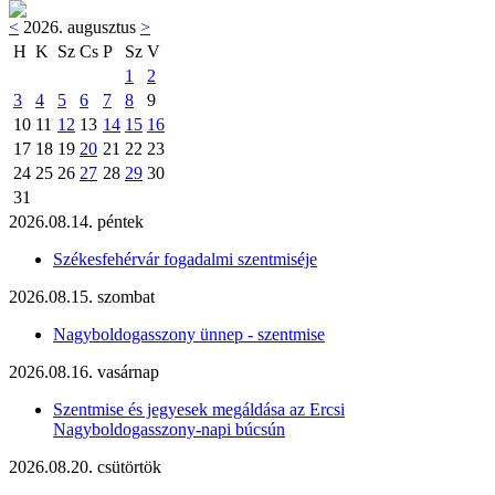
<
2026. augusztus
>
H
K
Sz
Cs
P
Sz
V
1
2
3
4
5
6
7
8
9
10
11
12
13
14
15
16
17
18
19
20
21
22
23
24
25
26
27
28
29
30
31
2026.08.14. péntek
Székesfehérvár fogadalmi szentmiséje
2026.08.15. szombat
Nagyboldogasszony ünnep - szentmise
2026.08.16. vasárnap
Szentmise és jegyesek megáldása az Ercsi
Nagyboldogasszony-napi búcsún
2026.08.20. csütörtök