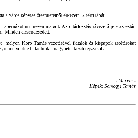
a város képviselőtestületeiből érkezett 12 férfi lábát.
 Tabernákulum üresen maradt. Az oltárfosztás rávezető jele az eztán
i. Minden elcsendesedett.
ra, melyen Korb Tamás vezetésével fiatalok és kispapok zsoltárokat
s egyre mélyebbre haladtunk a nagyhetet kezdő éjszakába.
- Marian -
Képek: Somogyi Tamás