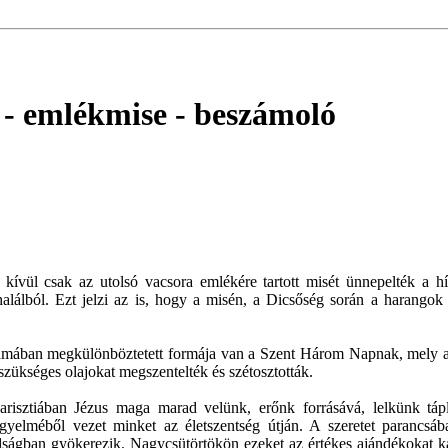
a - emlékmise
- beszámoló
én kívül csak az utolsó vacsora emlékére tartott misét ünnepelték a 
 halálból. Ezt jelzi az is, hogy a misén, a Dicsőség során a harangok
yamában megkülönböztetett formája van a Szent Három Napnak, mely a d
szükséges olajokat megszentelték és szétosztották.
risztiában Jézus maga marad velünk, erőnk forrásává, lelkünk táplá
kegyelméből vezet minket az életszentség útján. A szeretet parancsá
mádságban gyökerezik. Nagycsütörtökön ezeket az értékes ajándékoka