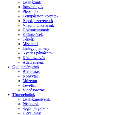
Egyházunk
Intézmények
Plébániák
Lelkipásztori körzetek
Papok, szerzetesek
Világi munkatársak
Dokumentumok
Kitüntetések
Térkép
Miserend
Linkgyűjtemény
Nyertes pályázatok
Közbeszerzés
Adatvédelem
Gyűjteményeink
Bemutatás
Könyvtár
Múzeum
Levéltár
Videósorozat
Történelmünk
Egyházmegyénk
Püspökök
Segédpüspökök
Hitvallóink