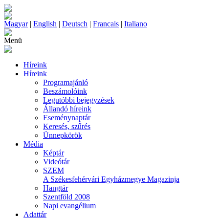
Magyar
|
English
|
Deutsch
|
Francais
|
Italiano
Menü
Híreink
Híreink
Programajánló
Beszámolóink
Legutóbbi bejegyzések
Állandó híreink
Eseménynaptár
Keresés, szűrés
Ünnepkörök
Média
Képtár
Videótár
SZEM
A Székesfehérvári Egyházmegye Magazinja
Hangtár
Szentföld 2008
Napi evangélium
Adattár