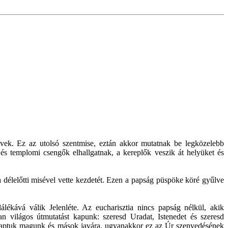
hívek. Ez az utolsó szentmise, eztán akkor mutatnak be legközelebb
 és templomi csengők elhallgatnak, a kereplők veszik át helyüket és
élelőtti misével vette kezdetét. Ezen a papság püspöke köré gyűlve
lékává válik Jelenléte. Az eucharisztia nincs papság nélkül, akik
ban világos útmutatást kapunk: szeresd Uradat, Istenedet és szeresd
t kaptuk magunk és mások javára, ugyanakkor ez az Úr szenvedésének