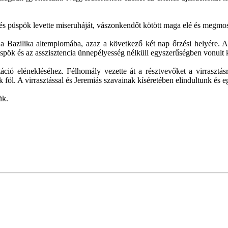
s püspök levette miseruháját, vászonkendőt kötött maga elé és megmosta 
k a Bazilika altemplomába, azaz a következő két nap őrzési helyére. A
ök és az asszisztencia ünnepélyesség nélküli egyszerűségben vonult k
ió elénekléséhez. Félhomály vezette át a résztvevőket a virrasztás
ak föl. A virrasztással és Jeremiás szavainak kíséretében elindultunk é
ük.