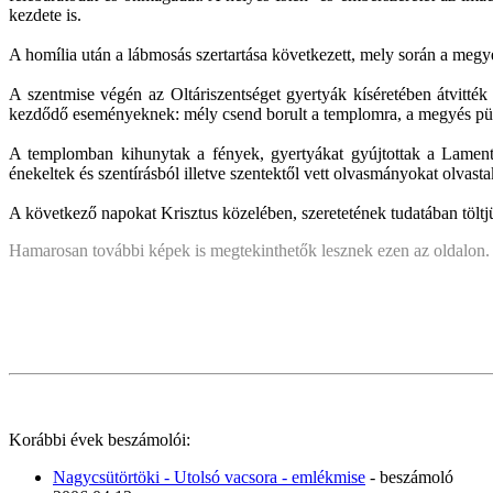
kezdete is.
A homília után a lábmosás szertartása következett, mely során a megyé
A szentmise végén az Oltáriszentséget gyertyák kíséretében átvitté
kezdődő eseményeknek: mély csend borult a templomra, a megyés püsp
A templomban kihunytak a fények, gyertyákat gyújtottak a Lamentác
énekeltek és szentírásból illetve szentektől vett olvasmányokat olvast
A következő napokat Krisztus közelében, szeretetének tudatában töltj
Hamarosan további képek is megtekinthetők lesznek ezen az oldalon.
Korábbi évek beszámolói:
Nagycsütörtöki - Utolsó vacsora - emlékmise
- beszámoló