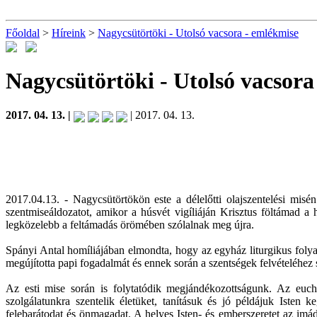
Főoldal
>
Híreink
>
Nagycsütörtöki - Utolsó vacsora - emlékmise
Nagycsütörtöki - Utolsó vacsor
2017. 04. 13. |
| 2017. 04. 13.
2017.04.13. - Nagycsütörtökön este a délelőtti olajszentelési mis
szentmiseáldozatot, amikor a húsvét vigíliáján Krisztus föltámad a
legközelebb a feltámadás örömében szólalnak meg újra.
Spányi Antal homíliájában elmondta, hogy az egyház liturgikus fol
megújította papi fogadalmát és ennek során a szentségek felvételéhez 
Az esti mise során is folytatódik megjándékozottságunk. Az eucha
szolgálatunkra szentelik életüket, tanításuk és jó példájuk Isten 
felebarátodat és önmagadat. A helyes Isten- és emberszeretet az i