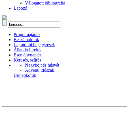
Válogatott bibliográfia
Lapozó
Programajánló
Beszámolóink
Legutóbbi bejegyzések
Állandó híreink
Eseménynaptár
Keresés, szűrés
Nagyböjt és húsvét
Adventi időszak
Ünnepkörök