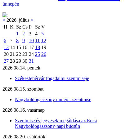
ünnepén
<
2026. július
>
H
K
Sz
Cs
P
Sz
V
1
2
3
4
5
6
7
8
9
10
11
12
13
14
15
16
17
18
19
20
21
22
23
24
25
26
27
28
29
30
31
2026.08.14. péntek
Székesfehérvár fogadalmi szentmiséje
2026.08.15. szombat
Nagyboldogasszony ünnep - szentmise
2026.08.16. vasárnap
Szentmise és jegyesek megáldása az Ercsi
Nagyboldogasszony-napi búcsún
2026.08.20. csütörtök