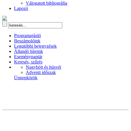
Válogatott bibliográfia
Lapozó
Programajánló
Beszámolóink
Legutóbbi bejegyzések
Állandó híreink
Eseménynaptár
Keresés, szűrés
Nagyböjt és húsvét
Adventi időszak
Ünnepkörök