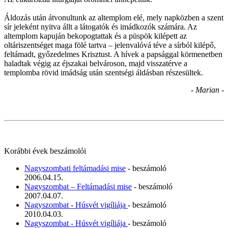
Áldozás után átvonultunk az altemplom elé, mely napközben a szent
sír jeleként nyitva állt a látogatók és imádkozók számára. Az
altemplom kapuján bekopogtattak és a püspök kilépett az
oltáriszentséget maga fölé tartva – jelenvalóvá téve a sírból kilépő,
feltámadt, győzedelmes Krisztust. A hívek a papsággal körmenetben
haladtak végig az éjszakai belvároson, majd visszatérve a
templomba rövid imádság után szentségi áldásban részesültek.
- Marian -
Korábbi évek beszámolói
Nagyszombati feltámadási mise
- beszámoló
2006.04.15.
Nagyszombat – Feltámadási mise
- beszámoló
2007.04.07.
Nagyszombat - Húsvét vigíliája
- beszámoló
2010.04.03.
Nagyszombat - Húsvét vigíliája
- beszámoló