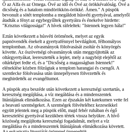
Ő az Alfa és az Omega. Övé az idő és Övé az örökkévalóság. Övé a
dicsőség és a hatalom mindörökkön-örökké. Ámen." A püspök
bevonult a sötét templomba a megáldott húsvéti gyertyával, amelyről
átadták a fényt az egybegyűltek gyertyáira és énekelve hirdette:
"Krisztus világossága!" A hívek ráfeleltek: "Istennek legyen hála!"
Eztán következett a húsvéti örömének, melyet az egyik
papnövendék énekelt a gyertyafénnyel bevilágított, félhomályos
templomban. Az olvasmányok fölolvasását zsoltár és könyörgés
követte. Az ószövetségi olvasmányok után meggyújtották az
oltárgyertyákat, leeresztették a leplet, mely a nagyböjt elejétől az
oltárképet fedte el, és a "Dicsőség a magasságban Istennek!"
eléneklése közben fölzúgtak a templom harangjai és csengői. A
szentlecke fölolvasása után ünnepélyesen fölvezették és
meghirdették az evangéliumot.
A püspök atya beszéde után következett a keresztségi szertartás, a
keresztség megújítása, a víz megáldása és a mindenszentek
litániájának elimádkozása. Ezen az éjszakán két katekumen vette fel
a beavató szentségeket. A szentségek fölvételéhez kezeseikkel
együtt jelentek meg a püspök előtt, majd fehér ruhában és égő
keresztelési gyertyával kezükben tértek vissza helyükre. A hívő
közösség megújította keresztségi fogadalmát, melyet a víz
megáldása és a mindenszentek litániájának elimádkozása követett.
Az eukarisztia liturgiáját örömmel ünnepeltük.