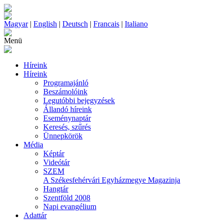
Magyar
|
English
|
Deutsch
|
Francais
|
Italiano
Menü
Híreink
Híreink
Programajánló
Beszámolóink
Legutóbbi bejegyzések
Állandó híreink
Eseménynaptár
Keresés, szűrés
Ünnepkörök
Média
Képtár
Videótár
SZEM
A Székesfehérvári Egyházmegye Magazinja
Hangtár
Szentföld 2008
Napi evangélium
Adattár