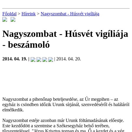
Főoldal
>
Híreink
>
Nagyszombat - Húsvét vigíliája
Nagyszombat - Húsvét vigíliája
- beszámoló
2014. 04. 19. |
| 2014. 04. 20.
Nagyszombat a pihenőnap beteljesedése, az Úr megpihen – az
egyház is csöndben időzik Urunk sírjánál, szenvedéséről és haláláról
elmélkedik.
Nagyszombat estéje azonban már Urunk föltámadásának előestje.
Este kezdődött a szentmise a Székesegyház belső terében,
tűzszenteléssel. "Jézus Krisztus tegnap és ma, Ő a kezdet és a vég,