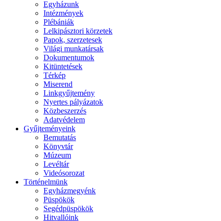
Egyházunk
Intézmények
Plébániák
Lelkipásztori körzetek
Papok, szerzetesek
Világi munkatársak
Dokumentumok
Kitüntetések
Térkép
Miserend
Linkgyűjtemény
Nyertes pályázatok
Közbeszerzés
Adatvédelem
Gyűjteményeink
Bemutatás
Könyvtár
Múzeum
Levéltár
Videósorozat
Történelmünk
Egyházmegyénk
Püspökök
Segédpüspökök
Hitvallóink