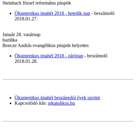
Steinbach József református püspök
Ökumenikus imahét 2018 - hetedik nap
- beszámoló
2018.01.27.
Január 28. vasárnap
bazilika
Bencze András evangélikus püspök helyettes
Ökumenikus imahét 2018 - zárónap
- beszámoló
2018.01.28.
Ökumenikus imahét beszámolói évek szerint
Kapcsolódó írás:
ujkatolikus.hu