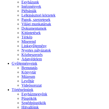
Egyházunk
Intézmények
Plébániák
Lelkipásztori körzetek
Papok, szerzetesek
Világi munkatársak
Dokumentumok
Kitüntetések
Térkép
Miserend
Linkgyűjtemény
Nyertes pályázatok
Közbeszerzés
Adatvédelem
Gyűjteményeink
Bemutatás
Könyvtár
Múzeum
Levéltár
Videósorozat
Történelmünk
Egyházmegyénk
Püspökök
Segédpüspökök
Hitvallóink