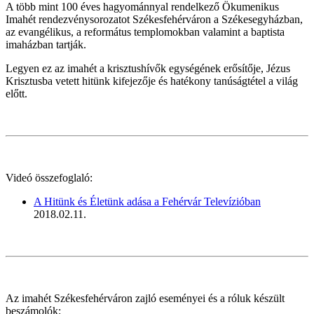
A több mint 100 éves hagyománnyal rendelkező Ökumenikus
Imahét rendezvénysorozatot Székesfehérváron a Székesegyházban,
az evangélikus, a református templomokban valamint a baptista
imaházban tartják.
Legyen ez az imahét a krisztushívők egységének erősítője, Jézus
Krisztusba vetett hitünk kifejezője és hatékony tanúságtétel a világ
előtt.
Videó összefoglaló:
A Hitünk és Életünk adása a Fehérvár Televízióban
2018.02.11.
Az imahét Székesfehérváron zajló eseményei és a róluk készült
beszámolók: