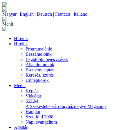
Magyar
|
English
|
Deutsch
|
Francais
|
Italiano
Menü
Híreink
Híreink
Programajánló
Beszámolóink
Legutóbbi bejegyzések
Állandó híreink
Eseménynaptár
Keresés, szűrés
Ünnepkörök
Média
Képtár
Videótár
SZEM
A Székesfehérvári Egyházmegye Magazinja
Hangtár
Szentföld 2008
Napi evangélium
Adattár