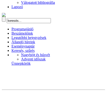
Válogatott bibliográfia
Lapozó
Programajánló
Beszámolóink
Legutóbbi bejegyzések
Állandó híreink
Eseménynaptár
Keresés, szűrés
Nagyböjt és húsvét
Adventi időszak
Ünnepkörök