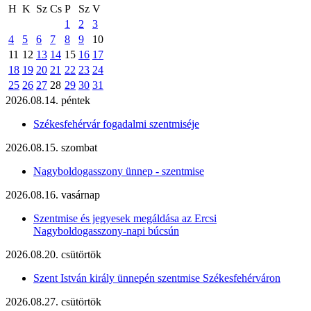
H
K
Sz
Cs
P
Sz
V
1
2
3
4
5
6
7
8
9
10
11
12
13
14
15
16
17
18
19
20
21
22
23
24
25
26
27
28
29
30
31
2026.08.14. péntek
Székesfehérvár fogadalmi szentmiséje
2026.08.15. szombat
Nagyboldogasszony ünnep - szentmise
2026.08.16. vasárnap
Szentmise és jegyesek megáldása az Ercsi
Nagyboldogasszony-napi búcsún
2026.08.20. csütörtök
Szent István király ünnepén szentmise Székesfehérváron
2026.08.27. csütörtök