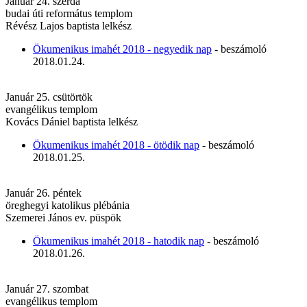
Január 24. szerda
budai úti református templom
Révész Lajos baptista lelkész
Ökumenikus imahét 2018 - negyedik nap
- beszámoló
2018.01.24.
Január 25. csütörtök
evangélikus templom
Kovács Dániel baptista lelkész
Ökumenikus imahét 2018 - ötödik nap
- beszámoló
2018.01.25.
Január 26. péntek
öreghegyi katolikus plébánia
Szemerei János ev. püspök
Ökumenikus imahét 2018 - hatodik nap
- beszámoló
2018.01.26.
Január 27. szombat
evangélikus templom