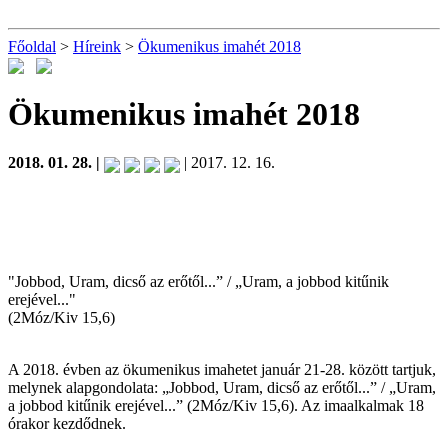
Főoldal
>
Híreink
>
Ökumenikus imahét 2018
Ökumenikus imahét 2018
2018. 01. 28. |
| 2017. 12. 16.
"Jobbod, Uram, dicső az erőtől...” / „Uram, a jobbod kitűnik
erejével..."
(2Móz/Kiv 15,6)
A 2018. évben az ökumenikus imahetet január 21-28. között tartjuk,
melynek alapgondolata: „Jobbod, Uram, dicső az erőtől...” / „Uram,
a jobbod kitűnik erejével...” (2Móz/Kiv 15,6). Az imaalkalmak 18
órakor kezdődnek.