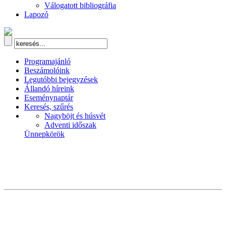
Válogatott bibliográfia
Lapozó
Programajánló
Beszámolóink
Legutóbbi bejegyzések
Állandó híreink
Eseménynaptár
Keresés, szűrés
Nagyböjt és húsvét
Adventi időszak
Ünnepkörök