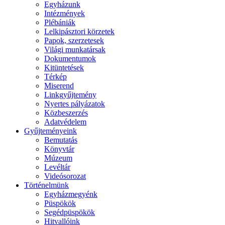
Egyházunk
Intézmények
Plébániák
Lelkipásztori körzetek
Papok, szerzetesek
Világi munkatársak
Dokumentumok
Kitüntetések
Térkép
Miserend
Linkgyűjtemény
Nyertes pályázatok
Közbeszerzés
Adatvédelem
Gyűjteményeink
Bemutatás
Könyvtár
Múzeum
Levéltár
Videósorozat
Történelmünk
Egyházmegyénk
Püspökök
Segédpüspökök
Hitvallóink