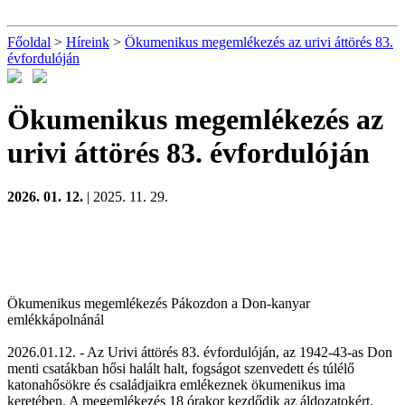
Főoldal
>
Híreink
>
Ökumenikus megemlékezés az urivi áttörés 83.
évfordulóján
Ökumenikus megemlékezés az
urivi áttörés 83. évfordulóján
2026. 01. 12.
| 2025. 11. 29.
Ökumenikus megemlékezés Pákozdon a Don-kanyar
emlékkápolnánál
2026.01.12. - Az Urivi áttörés 83. évfordulóján, az 1942-43-as Don
menti csatákban hősi halált halt, fogságot szenvedett és túlélő
katonahősökre és családjaikra emlékeznek ökumenikus ima
keretében. A megemlékezés 18 órakor kezdődik az áldozatokért.