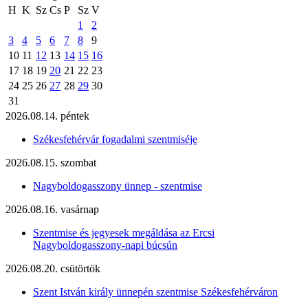
H
K
Sz
Cs
P
Sz
V
1
2
3
4
5
6
7
8
9
10
11
12
13
14
15
16
17
18
19
20
21
22
23
24
25
26
27
28
29
30
31
2026.08.14. péntek
Székesfehérvár fogadalmi szentmiséje
2026.08.15. szombat
Nagyboldogasszony ünnep - szentmise
2026.08.16. vasárnap
Szentmise és jegyesek megáldása az Ercsi
Nagyboldogasszony-napi búcsún
2026.08.20. csütörtök
Szent István király ünnepén szentmise Székesfehérváron