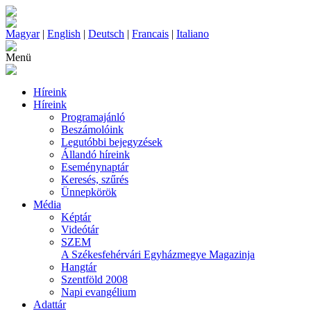
Magyar
|
English
|
Deutsch
|
Francais
|
Italiano
Menü
Híreink
Híreink
Programajánló
Beszámolóink
Legutóbbi bejegyzések
Állandó híreink
Eseménynaptár
Keresés, szűrés
Ünnepkörök
Média
Képtár
Videótár
SZEM
A Székesfehérvári Egyházmegye Magazinja
Hangtár
Szentföld 2008
Napi evangélium
Adattár