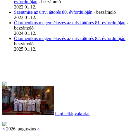
évfordulóján
- beszámoló
2022.01.12.
Szentmise az urivi áttörés 80. évfordulóján
- beszámoló
2023.01.12.
Ökumenikus megemlékezés az urivi áttörés 81. évfordulóján
-
beszámoló
2024.01.12.
Ökumenikus megemlékezés az urivi áttörés 82. évfordulóján
-
beszámoló
2025.01.12.
Papi lelkigyakorlat
<
2026. augusztus
>