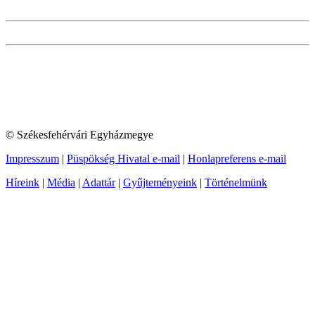
© Székesfehérvári Egyházmegye
Impresszum
|
Püspökség Hivatal e-mail
|
Honlapreferens e-mail
Híreink
|
Média
|
Adattár
|
Gyűjteményeink
|
Történelmünk