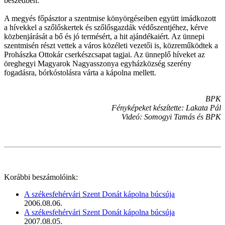
beszédben.
A megyés főpásztor a szentmise könyörgéseiben együtt imádkozott
a hívekkel a szőlőskertek és szőlősgazdák védőszentjéhez, kérve
közbenjárását a bő és jó termésért, a hit ajándékaiért. Az ünnepi
szentmisén részt vettek a város közéleti vezetői is, közreműködtek a
Prohászka Ottokár cserkészcsapat tagjai. Az ünneplő híveket az
öreghegyi Magyarok Nagyasszonya egyházközség szerény
fogadásra, bórkóstolásra várta a kápolna mellett.
BPK
Fényképeket készítette: Lakata Pál
Videó: Somogyi Tamás és BPK
Korábbi beszámolóink:
A székesfehérvári Szent Donát kápolna búcsúja
2006.08.06.
A székesfehérvári Szent Donát kápolna búcsúja
2007.08.05.