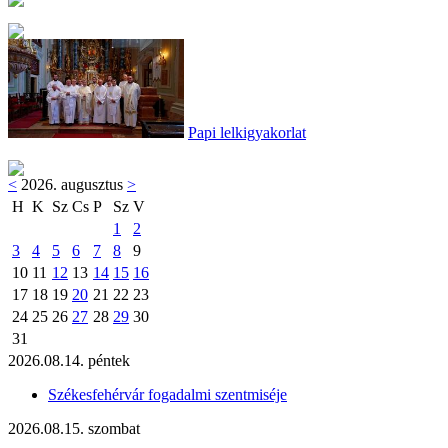
Papi lelkigyakorlat
<
2026. augusztus
>
H
K
Sz
Cs
P
Sz
V
1
2
3
4
5
6
7
8
9
10
11
12
13
14
15
16
17
18
19
20
21
22
23
24
25
26
27
28
29
30
31
2026.08.14. péntek
Székesfehérvár fogadalmi szentmiséje
2026.08.15. szombat