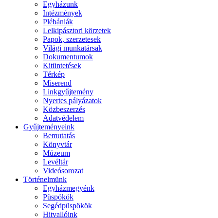
Egyházunk
Intézmények
Plébániák
Lelkipásztori körzetek
Papok, szerzetesek
Világi munkatársak
Dokumentumok
Kitüntetések
Térkép
Miserend
Linkgyűjtemény
Nyertes pályázatok
Közbeszerzés
Adatvédelem
Gyűjteményeink
Bemutatás
Könyvtár
Múzeum
Levéltár
Videósorozat
Történelmünk
Egyházmegyénk
Püspökök
Segédpüspökök
Hitvallóink