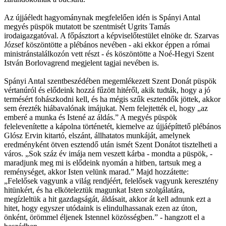
Az újjáéledt hagyománynak megfelelően idén is Spányi Antal
megyés püspök mutatott be szentmisét Ugrits Tamás
irodaigazgatóval. A főpásztort a képviselőtestület elnöke dr. Szarvas
József köszöntötte a plébános nevében - aki ekkor éppen a római
ministránstalálkozón vett részt - és köszöntötte a Noé-Hegyi Szent
István Borlovagrend megjelent tagjai nevében is.
Spányi Antal szentbeszédében megemlékezett Szent Donát püspök
vértanúról és elődeink hozzá fűzött hitéről, akik tudták, hogy a jó
termésért fohászkodni kell, és ha mégis szűk esztendők jöttek, akkor
sem érezték hiábavalónak imájukat. Nem felejtették el, hogy „az
emberé a munka és Istené az áldás.” A megyés püspök
felelevenítette a kápolna történetét, kiemelve az újjáépíttető plébános
Glósz Ervin kitartó, elszánt, állhatatos munkáját, amelynek
eredményként ötven esztendő után ismét Szent Donátot tisztelheti a
város. „Sok száz év imája nem veszett kárba - mondta a püspök, -
maradjunk meg mi is elődeink nyomán a hitben, tartsuk meg a
reménységet, akkor Isten velünk marad.” Majd hozzátette:
„Felelősek vagyunk a világ rendjéért, felelősek vagyunk keresztény
hitünkért, és ha elköteleztük magunkat Isten szolgálatára,
megízleltük a hit gazdagságát, áldásait, akkor át kell adnunk ezt a
hitet, hogy egyszer utódaink is elindulhassanak ezen az úton,
önként, örömmel éljenek Istennel közösségben.” - hangzott el a