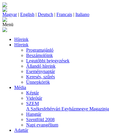
Magyar
|
English
|
Deutsch
|
Francais
|
Italiano
Menü
Híreink
Híreink
Programajánló
Beszámolóink
Legutóbbi bejegyzések
Állandó híreink
Eseménynaptár
Keresés, szűrés
Ünnepkörök
Média
Képtár
Videótár
SZEM
A Székesfehérvári Egyházmegye Magazinja
Hangtár
Szentföld 2008
Napi evangélium
Adattár