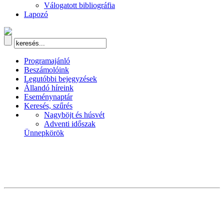
Válogatott bibliográfia
Lapozó
Programajánló
Beszámolóink
Legutóbbi bejegyzések
Állandó híreink
Eseménynaptár
Keresés, szűrés
Nagyböjt és húsvét
Adventi időszak
Ünnepkörök