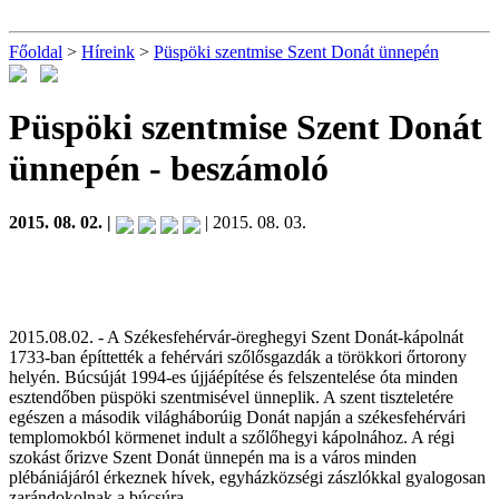
Főoldal
>
Híreink
>
Püspöki szentmise Szent Donát ünnepén
Püspöki szentmise Szent Donát
ünnepén
- beszámoló
2015. 08. 02. |
| 2015. 08. 03.
2015.08.02. - A Székesfehérvár-öreghegyi Szent Donát-kápolnát
1733-ban építtették a fehérvári szőlősgazdák a törökkori őrtorony
helyén. Búcsúját 1994-es újjáépítése és felszentelése óta minden
esztendőben püspöki szentmisével ünneplik. A szent tiszteletére
egészen a második világháborúig Donát napján a székesfehérvári
templomokból körmenet indult a szőlőhegyi kápolnához. A régi
szokást őrizve Szent Donát ünnepén ma is a város minden
plébániájáról érkeznek hívek, egyházközségi zászlókkal gyalogosan
zarándokolnak a búcsúra.