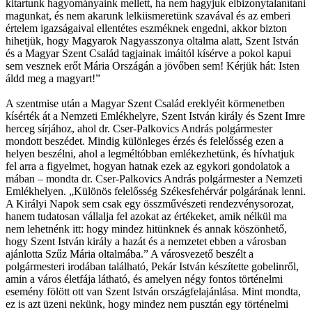
kitartunk hagyományaink mellett, ha nem hagyjuk elbizonytalanítani
magunkat, és nem akarunk lelkiismeretünk szavával és az emberi
értelem igazságaival ellentétes eszméknek engedni, akkor bizton
hihetjük, hogy Magyarok Nagyasszonya oltalma alatt, Szent István
és a Magyar Szent Család tagjainak imáitól kísérve a pokol kapui
sem vesznek erőt Mária Országán a jövőben sem! Kérjük hát: Isten
áldd meg a magyart!”
A szentmise után a Magyar Szent Család ereklyéit körmenetben
kísérték át a Nemzeti Emlékhelyre, Szent István király és Szent Imre
herceg sírjához, ahol dr. Cser-Palkovics András polgármester
mondott beszédet. Mindig különleges érzés és felelősség ezen a
helyen beszélni, ahol a legméltóbban emlékezhetünk, és hívhatjuk
fel arra a figyelmet, hogyan hatnak ezek az egykori gondolatok a
mában – mondta dr. Cser-Palkovics András polgármester a Nemzeti
Emlékhelyen. „Különös felelősség Székesfehérvár polgárának lenni.
A Királyi Napok sem csak egy összművészeti rendezvénysorozat,
hanem tudatosan vállalja fel azokat az értékeket, amik nélkül ma
nem lehetnénk itt: hogy mindez hitünknek és annak köszönhető,
hogy Szent István király a hazát és a nemzetet ebben a városban
ajánlotta Szűz Mária oltalmába.” A városvezető beszélt a
polgármesteri irodában található, Pekár István készítette gobelinről,
amin a város életfája látható, és amelyen négy fontos történelmi
esemény fölött ott van Szent István országfelajánlása. Mint mondta,
ez is azt üzeni nekünk, hogy mindez nem pusztán egy történelmi