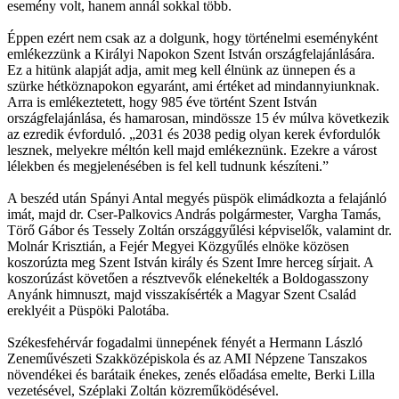
esemény volt, hanem annál sokkal több.
Éppen ezért nem csak az a dolgunk, hogy történelmi eseményként
emlékezzünk a Királyi Napokon Szent István országfelajánlására.
Ez a hitünk alapját adja, amit meg kell élnünk az ünnepen és a
szürke hétköznapokon egyaránt, ami értéket ad mindannyiunknak.
Arra is emlékeztetett, hogy 985 éve történt Szent István
országfelajánlása, és hamarosan, mindössze 15 év múlva következik
az ezredik évforduló. „2031 és 2038 pedig olyan kerek évfordulók
lesznek, melyekre méltón kell majd emlékeznünk. Ezekre a várost
lélekben és megjelenésében is fel kell tudnunk készíteni.”
A beszéd után Spányi Antal megyés püspök elimádkozta a felajánló
imát, majd dr. Cser-Palkovics András polgármester, Vargha Tamás,
Törő Gábor és Tessely Zoltán országgyűlési képviselők, valamint dr.
Molnár Krisztián, a Fejér Megyei Közgyűlés elnöke közösen
koszorúzta meg Szent István király és Szent Imre herceg sírjait. A
koszorúzást követően a résztvevők elénekelték a Boldogasszony
Anyánk himnuszt, majd visszakísérték a Magyar Szent Család
ereklyéit a Püspöki Palotába.
Székesfehérvár fogadalmi ünnepének fényét a Hermann László
Zeneművészeti Szakközépiskola és az AMI Népzene Tanszakos
növendékei és barátaik énekes, zenés előadása emelte, Berki Lilla
vezetésével, Széplaki Zoltán közreműködésével.