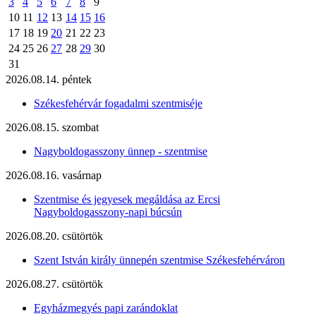
3
4
5
6
7
8
9
10
11
12
13
14
15
16
17
18
19
20
21
22
23
24
25
26
27
28
29
30
31
2026.08.14. péntek
Székesfehérvár fogadalmi szentmiséje
2026.08.15. szombat
Nagyboldogasszony ünnep - szentmise
2026.08.16. vasárnap
Szentmise és jegyesek megáldása az Ercsi
Nagyboldogasszony-napi búcsún
2026.08.20. csütörtök
Szent István király ünnepén szentmise Székesfehérváron
2026.08.27. csütörtök
Egyházmegyés papi zarándoklat