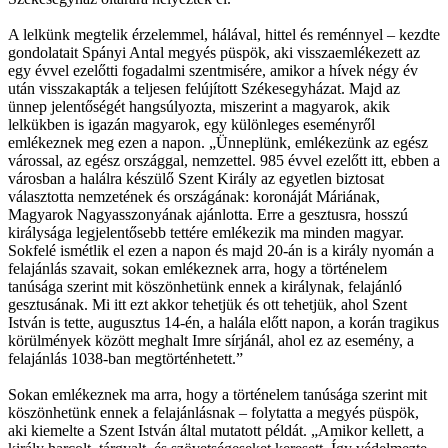
A lelkünk megtelik érzelemmel, hálával, hittel és reménnyel – kezdte
gondolatait Spányi Antal megyés püspök, aki visszaemlékezett az
egy évvel ezelőtti fogadalmi szentmisére, amikor a hívek négy év
után visszakapták a teljesen felújított Székesegyházat. Majd az
ünnep jelentőségét hangsúlyozta, miszerint a magyarok, akik
lelkükben is igazán magyarok, egy különleges eseményről
emlékeznek meg ezen a napon. „Ünneplünk, emlékezünk az egész
várossal, az egész országgal, nemzettel. 985 évvel ezelőtt itt, ebben a
városban a halálra készülő Szent Király az egyetlen biztosat
választotta nemzetének és országának: koronáját Máriának,
Magyarok Nagyasszonyának ajánlotta. Erre a gesztusra, hosszú
királysága legjelentősebb tettére emlékezik ma minden magyar.
Sokfelé ismétlik el ezen a napon és majd 20-án is a király nyomán a
felajánlás szavait, sokan emlékeznek arra, hogy a történelem
tanúsága szerint mit köszönhetünk ennek a királynak, felajánló
gesztusának. Mi itt ezt akkor tehetjük és ott tehetjük, ahol Szent
István is tette, augusztus 14-én, a halála előtt napon, a korán tragikus
körülmények között meghalt Imre sírjánál, ahol ez az esemény, a
felajánlás 1038-ban megtörténhetett.”
Sokan emlékeznek ma arra, hogy a történelem tanúsága szerint mit
köszönhetünk ennek a felajánlásnak – folytatta a megyés püspök,
aki kiemelte a Szent István által mutatott példát. „Amikor kellett, a