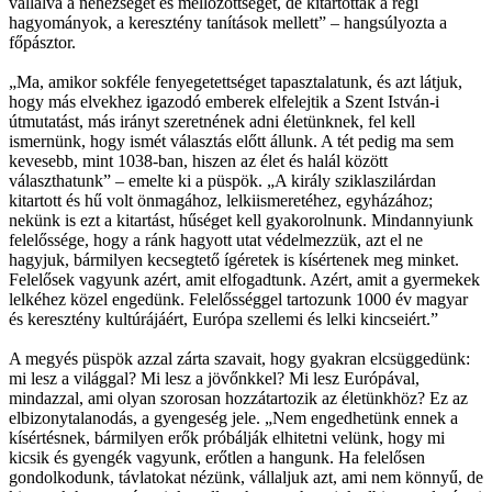
vállalva a nehézséget és mellőzöttséget, de kitartottak a régi
hagyományok, a keresztény tanítások mellett” – hangsúlyozta a
főpásztor.
„Ma, amikor sokféle fenyegetettséget tapasztalatunk, és azt látjuk,
hogy más elvekhez igazodó emberek elfelejtik a Szent István-i
útmutatást, más irányt szeretnének adni életünknek, fel kell
ismernünk, hogy ismét választás előtt állunk. A tét pedig ma sem
kevesebb, mint 1038-ban, hiszen az élet és halál között
választhatunk” – emelte ki a püspök. „A király sziklaszilárdan
kitartott és hű volt önmagához, lelkiismeretéhez, egyházához;
nekünk is ezt a kitartást, hűséget kell gyakorolnunk. Mindannyiunk
felelőssége, hogy a ránk hagyott utat védelmezzük, azt el ne
hagyjuk, bármilyen kecsegtető ígéretek is kísértenek meg minket.
Felelősek vagyunk azért, amit elfogadtunk. Azért, amit a gyermekek
lelkéhez közel engedünk. Felelősséggel tartozunk 1000 év magyar
és keresztény kultúrájáért, Európa szellemi és lelki kincseiért.”
A megyés püspök azzal zárta szavait, hogy gyakran elcsüggedünk:
mi lesz a világgal? Mi lesz a jövőnkkel? Mi lesz Európával,
mindazzal, ami olyan szorosan hozzátartozik az életünkhöz? Ez az
elbizonytalanodás, a gyengeség jele. „Nem engedhetünk ennek a
kísértésnek, bármilyen erők próbálják elhitetni velünk, hogy mi
kicsik és gyengék vagyunk, erőtlen a hangunk. Ha felelősen
gondolkodunk, távlatokat nézünk, vállaljuk azt, ami nem könnyű, de