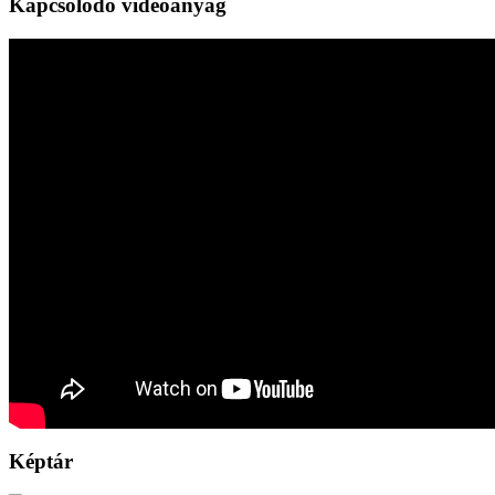
Kapcsolódó videóanyag
Képtár