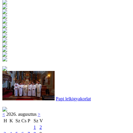
Papi lelkigyakorlat
<
2026. augusztus
>
H
K
Sz
Cs
P
Sz
V
1
2