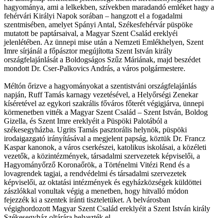
hagyománya, ami a lelkekben, szívekben maradandó emléket hagy a
fehérvári Királyi Napok sorában – hangzott el a fogadalmi
szentmisében, amelyet Spányi Antal, Székesfehérvár püspöke
mutatott be paptársaival, a Magyar Szent Család ereklyéi
jelenlétében. Az ünnepi mise után a Nemzeti Emlékhelyen, Szent
Imre sírjánál a főpásztor megújította Szent István király
országfelajánlását a Boldogságos Szűz Máriának, majd beszédet
mondott Dr. Cser-Palkovics András, a város polgármestere.
Méltón őrizve a hagyományokat a szentistváni országfelajánlás
napján, Ruff Tamás karnagy vezetésével, a Helyőrségi Zenekar
kíséretével az egykori szakrális főváros főterét végigjárva, ünnepi
körmenetben vitték a Magyar Szent Család – Szent István, Boldog
Gizella, és Szent Imre ereklyéit a Püspöki Palotából a
székesegyházba. Ugrits Tamás pasztorális helynök, püspöki
irodaigazgató irányításával a megjelent papság, köztük Dr. Francz
Kaspar kanonok, a város cserkészei, katolikus iskolásai, a közéleti
vezetők, a közintézmények, társadalmi szervezetek képviselői, a
Hagyományőrző Koronaőrök, a Történelmi Vitézi Rend és a
lovagrendek tagjai, a rendvédelmi és társadalmi szervezetek
képviselői, az oktatási intézmények és egyházközségek küldöttei
zászlókkal vonultak végig a menetben, hogy hitvalló módon
fejezzék ki a szentek iránti tiszteletüket. A belvárosban
végighordozott Magyar Szent Család ereklyéit a Szent István király
Székesegyház oltárára helyezték el.