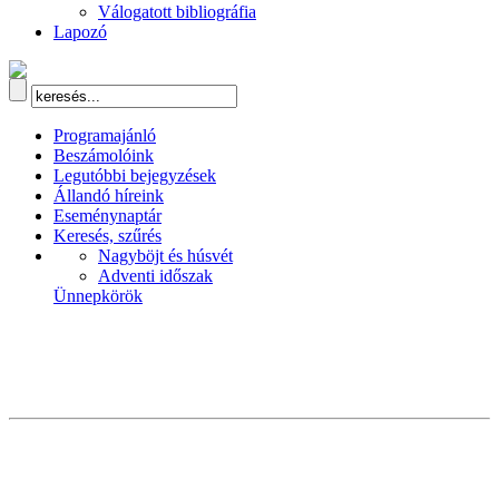
Válogatott bibliográfia
Lapozó
Programajánló
Beszámolóink
Legutóbbi bejegyzések
Állandó híreink
Eseménynaptár
Keresés, szűrés
Nagyböjt és húsvét
Adventi időszak
Ünnepkörök