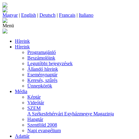
Magyar
|
English
|
Deutsch
|
Francais
|
Italiano
Menü
Híreink
Híreink
Programajánló
Beszámolóink
Legutóbbi bejegyzések
Állandó híreink
Eseménynaptár
Keresés, szűrés
Ünnepkörök
Média
Képtár
Videótár
SZEM
A Székesfehérvári Egyházmegye Magazinja
Hangtár
Szentföld 2008
Napi evangélium
Adattár