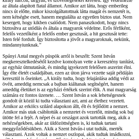
király harcolt, tárgyalt, és szövetségeseket keresett. Így védelmezte
az általa alapított fiatal államot. Amikor azt látta, hogy emberileg
nincs út előtte, mikor kiszolgáltatottnak látta magát és nemzetét is,
nem kétségbe esett, hanem megtalálta az egyetlen biztos utat. Nem
kesergett, hogy kikben csalódott. Nem panaszkodott, hogy nincs
biztosítva az utódlás és általa a magyarok védelme. Erős férfiként,
felelős vezetőként a felelős ember gesztusát, a hit gesztusát tette:
Isten felé fordult. Így biztosította a jövőt a magyaroknak, nekünk,
mindannyiunknak.”
Spányi Antal megyés püspök arról is beszélt: Szent István
megkeresztelkedésétől kezdve komolyan vette a keresztény tanítást,
az egyház útmutatását, és mindig igyekezett felelősen aszerint élni.
Így élte életét családjában, ezen az úton járva vezette saját példáján
keresztül is őseinket. „A király tudta, hogy felajánlása addig védi az
övéit, ameddig nemcsak a bajban kiáltanak segítségért, hanem
ameddig életüket is az egyházi értékek szerint élik. A mai magyarság
számára ez fontos üzenete. … Szent István a sok lehetségesnek
gondolt út közül ki tudta választani azt, ami az élethez vezetett.
Amikor az erkölcs szilárd alapokon állt, élt és fejlődött a nemzet.
Amikor más utak csábították a nemzetet és vezetőit, mindig sok baj
ütötte fel a fejét. A népet és az országot azok tartották meg, akik a
nehézségekben, akár az üldözöttségben is, ki tudtak tartani
meggyőződésükben. Akik a Szent István-i utat tudták, merték
választani. Azok voltak a nemzet oszlopai, akik tudtak imádkozni,