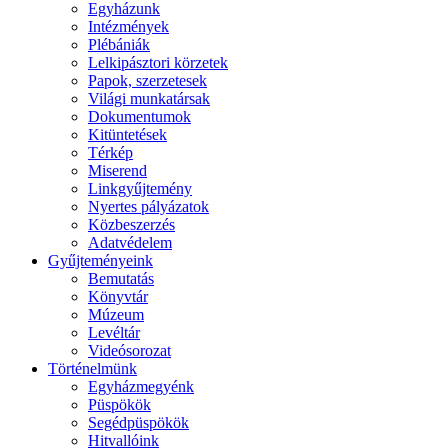
Egyházunk
Intézmények
Plébániák
Lelkipásztori körzetek
Papok, szerzetesek
Világi munkatársak
Dokumentumok
Kitüntetések
Térkép
Miserend
Linkgyűjtemény
Nyertes pályázatok
Közbeszerzés
Adatvédelem
Gyűjteményeink
Bemutatás
Könyvtár
Múzeum
Levéltár
Videósorozat
Történelmünk
Egyházmegyénk
Püspökök
Segédpüspökök
Hitvallóink