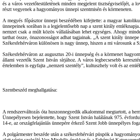
és a város vezetőtestületének minden megjelent tisztségviselőjét, a 
részt vegyenek a hagyományos ünnepi szentmisén és körmeneten.
A megyés főpásztor ünnepi beszédében kifejtette: a magyar katoliku
ünnepeinek sorában is a legjelentősebb nap a szent király emléknapja.
nemzet csak a múlt közös vállalásában lehet egységes. Ahogy minde
tarthat össze, önazonosságot adhat tagjainak. „A szent király ünne
Székesfehérváron különösen is nagy ünnep, hiszen a mi városunk a S
Székesfehérváron az augusztus 20-i ünnepség és a körmenet hagyomány
állami vezetők Szent István sírjához. A város legbecsesebb kereszté
értelemben is egyfajta „nemzeti szentély”, kultuszhely volt és az emlé
Szentbeszéd meghallgatása:
A rendszerváltozás óta huszonnegyedik alkalommal megtartott, a hermá
Ünnepélyesen bejelentette, hogy Szent István halálának 975. évford
14-e, az országfelajánlás ünnepére érkező Szent Jobb ünnepélyes fog
A polgármester beszéde után a székesfehérvári püspök a hagyományok 
alatt végig szolgáló Vox Mirabilis énekkar és a Fehérvári Katonazenek