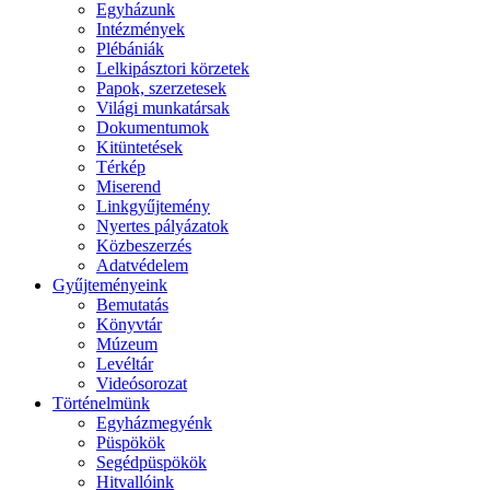
Egyházunk
Intézmények
Plébániák
Lelkipásztori körzetek
Papok, szerzetesek
Világi munkatársak
Dokumentumok
Kitüntetések
Térkép
Miserend
Linkgyűjtemény
Nyertes pályázatok
Közbeszerzés
Adatvédelem
Gyűjteményeink
Bemutatás
Könyvtár
Múzeum
Levéltár
Videósorozat
Történelmünk
Egyházmegyénk
Püspökök
Segédpüspökök
Hitvallóink