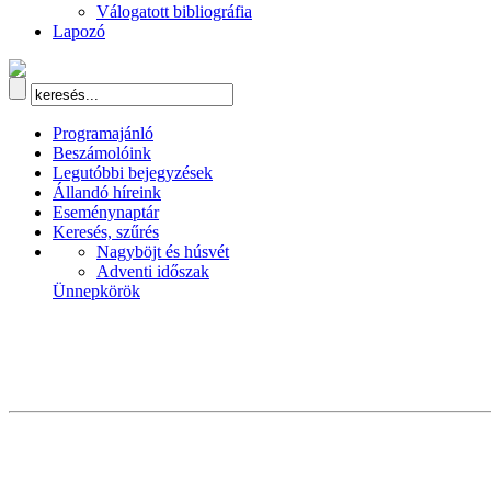
Válogatott bibliográfia
Lapozó
Programajánló
Beszámolóink
Legutóbbi bejegyzések
Állandó híreink
Eseménynaptár
Keresés, szűrés
Nagyböjt és húsvét
Adventi időszak
Ünnepkörök