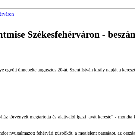
érváron
entmise Székesfehérváron
- beszá
együtt ünnepelte augusztus 20-át, Szent István király napját a keresz
ház törvényeit megtartotta és alattvalói igazi javát kereste” - mondta
or nyugalmazott fehérvári püspököt, a megjelent papságot, az országg