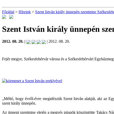
Főoldal
>
Híreink
>
Szent István király ünnepén szentmise Székesfeh
Szent István király ünnepén sz
2012. 08. 20. |
| 2012. 08. 20.
Fejér megye, Székesfehérvár városa és a Székesfehérvári Egyházmegye 
„Méltó, hogy évről-évre megidézzük Szent István alakját, aki az Egy
szent király ünnepén.
Az ünnepi szentmise elején a megyés püspök köszöntötte Takács Nánd