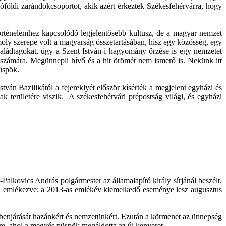
góföldi zarándokcsoportot, akik azért érkeztek Székesfehérvárra, hogy
történelemhez kapcsolódó legjelentősebb kultusz, de a magyar nemzet
omoly szerepe volt a magyarság összetartásában, hisz egy közösség, egy
aládtagokat, úgy a Szent István-i hagyomány őrzése is egy nemzetet
 számára. Megünnepli hívő és a hit örömét nem ismerő is. Nekünk itt
üspök.
án Bazilikától a fejereklyét először kísérték a megjelent egyházi és
k területére viszik. A székesfehérvári prépostság világi, és egyházi
alkovics András polgármester az államalapító király sírjánál beszélt.
ára emlékezve; a 2013-as emlékév kiemelkedő eseménye lesz augusztus
zbenjárását hazánkért és nemzetünkért. Ezután a körmenet az ünnepség
ére, ahol a megyés püspök megáldotta az új kenyeret.