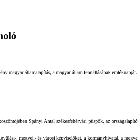
moló
tény magyar államalapítás, a magyar állam fennállásának emléknapját.
 köszöntőjében Spányi Antal székesfehérvári püspök, az országalapító
yűlési-, megyei,- és városi képviselőket, a kormányhivatal, a megye