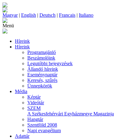
Magyar
|
English
|
Deutsch
|
Francais
|
Italiano
Menü
Híreink
Híreink
Programajánló
Beszámolóink
Legutóbbi bejegyzések
Állandó híreink
Eseménynaptár
Keresés, szűrés
Ünnepkörök
Média
Képtár
Videótár
SZEM
A Székesfehérvári Egyházmegye Magazinja
Hangtár
Szentföld 2008
Napi evangélium
Adattár