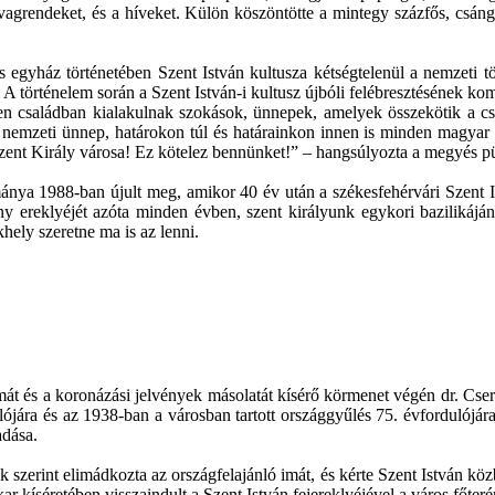
lovagrendeket, és a híveket. Külön köszöntötte a mintegy százfős, csán
s egyház történetében Szent István kultusza kétségtelenül a nemzeti 
 A történelem során a Szent István-i kultusz újbóli felébresztésének k
n családban kialakulnak szokások, ünnepek, amelyek összekötik a cs
pe nemzeti ünnep, határokon túl és határainkon innen is minden magyar
zent Király városa! Ez kötelez bennünket!” – hangsúlyozta a megyés p
a 1988-ban újult meg, amikor 40 év után a székesfehérvári Szent Istv
ny ereklyéjét azóta minden évben, szent királyunk egykori bazilikájána
khely szeretne ma is az lenni.
t és a koronázási jelvények másolatát kísérő körmenet végén dr. Cser-P
ulójára és az 1938-ban a városban tartott országgyűlés 75. évfordulój
adása.
szerint elimádkozta az országfelajánló imát, és kérte Szent István kö
ar kíséretében visszaindult a Szent István fejereklyéjével a város főter