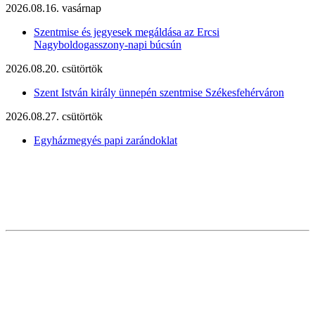
2026.08.16. vasárnap
Szentmise és jegyesek megáldása az Ercsi
Nagyboldogasszony-napi búcsún
2026.08.20. csütörtök
Szent István király ünnepén szentmise Székesfehérváron
2026.08.27. csütörtök
Egyházmegyés papi zarándoklat