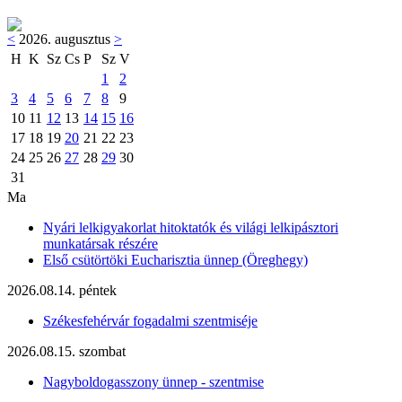
<
2026. augusztus
>
H
K
Sz
Cs
P
Sz
V
1
2
3
4
5
6
7
8
9
10
11
12
13
14
15
16
17
18
19
20
21
22
23
24
25
26
27
28
29
30
31
Ma
Nyári lelkigyakorlat hitoktatók és világi lelkipásztori
munkatársak részére
Első csütörtöki Eucharisztia ünnep (Öreghegy)
2026.08.14. péntek
Székesfehérvár fogadalmi szentmiséje
2026.08.15. szombat
Nagyboldogasszony ünnep - szentmise