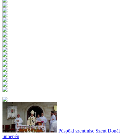
Püspöki szentmise Szent Donát
ünnepén