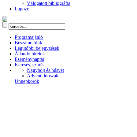
Válogatott bibliográfia
Lapozó
Programajánló
Beszámolóink
Legutóbbi bejegyzések
Állandó híreink
Eseménynaptár
Keresés, szűrés
Nagyböjt és húsvét
Adventi időszak
Ünnepkörök