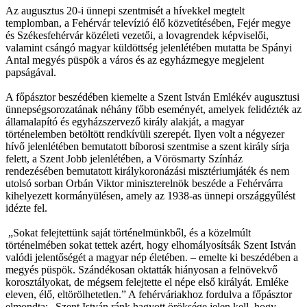
Az augusztus 20-i ünnepi szentmisét a hívekkel megtelt
templomban, a Fehérvár televízió élő közvetítésében, Fejér megye
és Székesfehérvár közéleti vezetői, a lovagrendek képviselői,
valamint csángó magyar küldöttség jelenlétében mutatta be Spányi
Antal megyés püspök a város és az egyházmegye megjelent
papságával.
A főpásztor beszédében kiemelte a Szent István Emlékév augusztusi
ünnepségsorozatának néhány főbb eseményét, amelyek felidézték az
államalapító és egyházszervező király alakját, a magyar
történelemben betöltött rendkívüli szerepét. Ilyen volt a négyezer
hívő jelenlétében bemutatott bíborosi szentmise a szent király sírja
felett, a Szent Jobb jelenlétében, a Vörösmarty Színház
rendezésében bemutatott királykoronázási misztériumjáték és nem
utolsó sorban Orbán Viktor miniszterelnök beszéde a Fehérvárra
kihelyezett kormányülésen, amely az 1938-as ünnepi országgyűlést
idézte fel.
„Sokat felejtettünk saját történelmünkből, és a közelmúlt
történelmében sokat tettek azért, hogy elhomályosítsák Szent István
valódi jelentőségét a magyar nép életében. – emelte ki beszédében a
megyés püspök. Szándékosan oktatták hiányosan a felnövekvő
korosztályokat, de mégsem felejtette el népe első királyát. Emléke
eleven, élő, eltörölhetetlen.” A fehérváriakhoz fordulva a főpásztor
elmondta: „Szent István ránk hagyott öröksége jelen kell, hogy