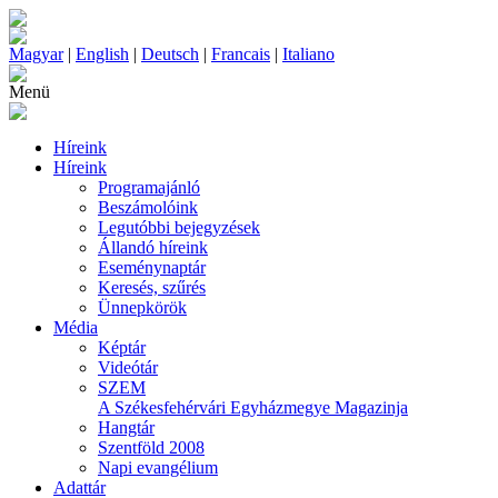
Magyar
|
English
|
Deutsch
|
Francais
|
Italiano
Menü
Híreink
Híreink
Programajánló
Beszámolóink
Legutóbbi bejegyzések
Állandó híreink
Eseménynaptár
Keresés, szűrés
Ünnepkörök
Média
Képtár
Videótár
SZEM
A Székesfehérvári Egyházmegye Magazinja
Hangtár
Szentföld 2008
Napi evangélium
Adattár