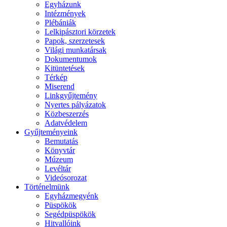
Egyházunk
Intézmények
Plébániák
Lelkipásztori körzetek
Papok, szerzetesek
Világi munkatársak
Dokumentumok
Kitüntetések
Térkép
Miserend
Linkgyűjtemény
Nyertes pályázatok
Közbeszerzés
Adatvédelem
Gyűjteményeink
Bemutatás
Könyvtár
Múzeum
Levéltár
Videósorozat
Történelmünk
Egyházmegyénk
Püspökök
Segédpüspökök
Hitvallóink