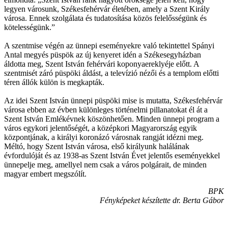
legyen városunk, Székesfehérvár életében, amely a Szent Király
városa. Ennek szolgálata és tudatosítása közös felelősségünk és
kötelességünk.”
A szentmise végén az ünnepi eseményekre való tekintettel Spányi
Antal megyés püspök az új kenyeret idén a Székesegyházban
áldotta meg, Szent István fehérvári koponyaereklyéje előtt. A
szentmisét záró püspöki áldást, a televízió nézői és a templom előtti
téren állók külön is megkapták.
Az idei Szent István ünnepi püspöki mise is mutatta, Székesfehérvár
városa ebben az évben különleges történelmi pillanatokat él át a
Szent István Emlékévnek köszönhetően. Minden ünnepi program a
város egykori jelentőségét, a középkori Magyarország egyik
központjának, a királyi koronázó városnak rangját idézni meg.
Méltó, hogy Szent István városa, első királyunk halálának
évfordulóját és az 1938-as Szent István Évet jelentős eseményekkel
ünnepelje meg, amellyel nem csak a város polgárait, de minden
magyar embert megszólít.
BPK
Fényképeket készítette dr. Berta Gábor