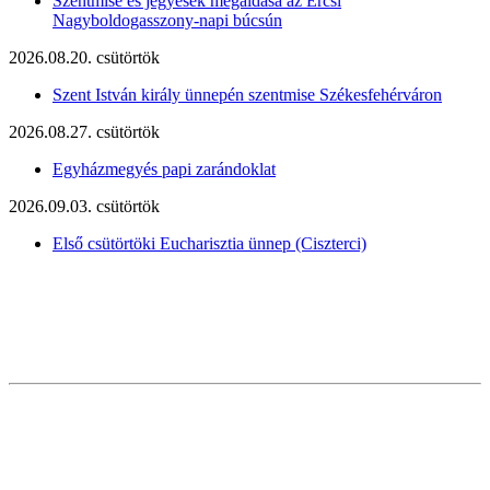
Szentmise és jegyesek megáldása az Ercsi
Nagyboldogasszony-napi búcsún
2026.08.20. csütörtök
Szent István király ünnepén szentmise Székesfehérváron
2026.08.27. csütörtök
Egyházmegyés papi zarándoklat
2026.09.03. csütörtök
Első csütörtöki Eucharisztia ünnep (Ciszterci)