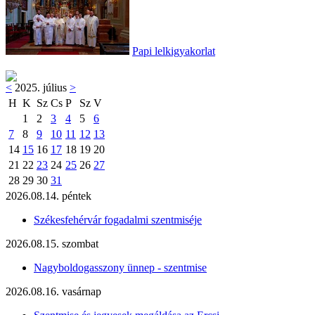
Papi lelkigyakorlat
<
2025. július
>
H
K
Sz
Cs
P
Sz
V
1
2
3
4
5
6
7
8
9
10
11
12
13
14
15
16
17
18
19
20
21
22
23
24
25
26
27
28
29
30
31
2026.08.14. péntek
Székesfehérvár fogadalmi szentmiséje
2026.08.15. szombat
Nagyboldogasszony ünnep - szentmise
2026.08.16. vasárnap