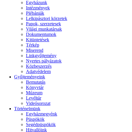
Egyházunk
Intézmények
Plébániák
Lelkipásztori körzetek
Papok, szerzetesek
Világi munkatársak
Dokumentumok
Kitüntetések
Térkép
Miserend
Linkgyűjtemény
Nyertes pályázatok
Közbeszerzés
Adatvédelem
Gyűjteményeink
Bemutatás
Könyvtár
Múzeum
Levéltár
Videósorozat
Történelmünk
Egyházmegyénk
Püspökök
Segédpüspökök
Hitvallóink