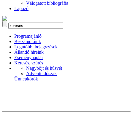
Válogatott bibliográfia
Lapozó
Programajánló
Beszámolóink
Legutóbbi bejegyzések
Állandó híreink
Eseménynaptár
Keresés, szűrés
Nagyböjt és húsvét
Adventi időszak
Ünnepkörök