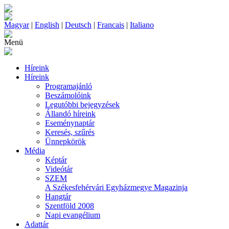
Magyar
|
English
|
Deutsch
|
Francais
|
Italiano
Menü
Híreink
Híreink
Programajánló
Beszámolóink
Legutóbbi bejegyzések
Állandó híreink
Eseménynaptár
Keresés, szűrés
Ünnepkörök
Média
Képtár
Videótár
SZEM
A Székesfehérvári Egyházmegye Magazinja
Hangtár
Szentföld 2008
Napi evangélium
Adattár