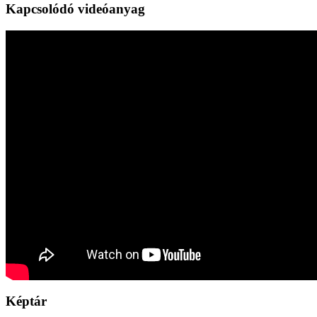
Kapcsolódó videóanyag
Képtár