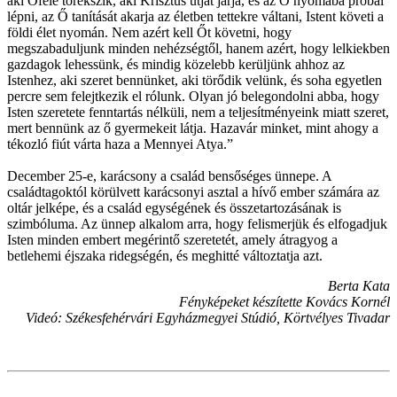
aki Őfelé törekszik, aki Krisztus útját járja, és az Ő nyomába próbál
lépni, az Ő tanítását akarja az életben tettekre váltani, Istent követi a
földi élet nyomán. Nem azért kell Őt követni, hogy
megszabaduljunk minden nehézségtől, hanem azért, hogy lelkiekben
gazdagok lehessünk, és mindig közelebb kerüljünk ahhoz az
Istenhez, aki szeret bennünket, aki törődik velünk, és soha egyetlen
percre sem felejtkezik el rólunk. Olyan jó belegondolni abba, hogy
Isten szeretete fenntartás nélküli, nem a teljesítményeink miatt szeret,
mert bennünk az ő gyermekeit látja. Hazavár minket, mint ahogy a
tékozló fiút várta haza a Mennyei Atya.”
December 25-e, karácsony a család bensőséges ünnepe. A
családtagoktól körülvett karácsonyi asztal a hívő ember számára az
oltár jelképe, és a család egységének és összetartozásának is
szimbóluma. Az ünnep alkalom arra, hogy felismerjük és elfogadjuk
Isten minden embert megérintő szeretetét, amely átragyog a
betlehemi éjszaka ridegségén, és meghitté változtatja azt.
Berta Kata
Fényképeket készítette Kovács Kornél
Videó: Székesfehérvári Egyházmegyei Stúdió, Körtvélyes Tivadar