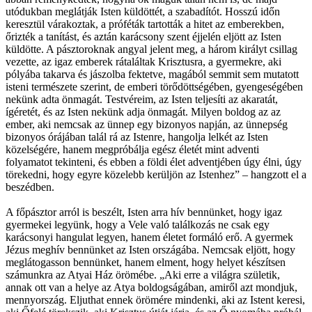
utódukban meglátják Isten küldöttét, a szabadítót. Hosszú időn
keresztül várakoztak, a próféták tartották a hitet az emberekben,
őrizték a tanítást, és aztán karácsony szent éjjelén eljött az Isten
küldötte. A pásztoroknak angyal jelent meg, a három királyt csillag
vezette, az igaz emberek rátaláltak Krisztusra, a gyermekre, aki
pólyába takarva és jászolba fektetve, magából semmit sem mutatott
isteni természete szerint, de emberi törődöttségében, gyengeségében
nekünk adta önmagát. Testvéreim, az Isten teljesíti az akaratát,
ígéretét, és az Isten nekünk adja önmagát. Milyen boldog az az
ember, aki nemcsak az ünnep egy bizonyos napján, az ünnepség
bizonyos órájában talál rá az Istenre, hangolja lelkét az Isten
közelségére, hanem megpróbálja egész életét mint adventi
folyamatot tekinteni, és ebben a földi élet adventjében úgy élni, úgy
törekedni, hogy egyre közelebb kerüljön az Istenhez” – hangzott el a
beszédben.
A főpásztor arról is beszélt, Isten arra hív bennünket, hogy igaz
gyermekei legyünk, hogy a Vele való találkozás ne csak egy
karácsonyi hangulat legyen, hanem életet formáló erő. A gyermek
Jézus meghív bennünket az Isten országába. Nemcsak eljött, hogy
meglátogasson bennünket, hanem elment, hogy helyet készítsen
számunkra az Atyai Ház örömébe. „Aki erre a világra születik,
annak ott van a helye az Atya boldogságában, amiről azt mondjuk,
mennyország. Eljuthat ennek örömére mindenki, aki az Istent keresi,