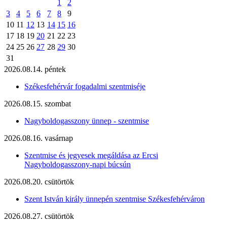
1
2
3
4
5
6
7
8
9
10
11
12
13
14
15
16
17
18
19
20
21
22
23
24
25
26
27
28
29
30
31
2026.08.14. péntek
Székesfehérvár fogadalmi szentmiséje
2026.08.15. szombat
Nagyboldogasszony ünnep - szentmise
2026.08.16. vasárnap
Szentmise és jegyesek megáldása az Ercsi
Nagyboldogasszony-napi búcsún
2026.08.20. csütörtök
Szent István király ünnepén szentmise Székesfehérváron
2026.08.27. csütörtök