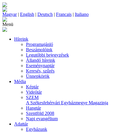
Magyar
|
English
|
Deutsch
|
Francais
|
Italiano
Menü
Híreink
Programajánló
Beszámolóink
Legutóbbi bejegyzések
Állandó híreink
Eseménynaptár
Keresés, szűrés
Ünnepkörök
Média
Képtár
Videótár
SZEM
A Székesfehérvári Egyházmegye Magazinja
Hangtár
Szentföld 2008
Napi evangélium
Adattár
Egyházunk