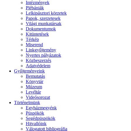
Intézmények
Plébániák
Lelkipásztori körzetek
Papok, szerzetesek
Világi munkatársak
Dokumentumok
Kitüntetések
Térkép
Miserend
Linkgyűjtemény
Nyertes pályázatok
Közbeszerzés
Adatvédelem
Gyűjteményeink
Bemutatás
Könyvtár
Múzeum
Levéltár
Videósorozat
Történelmünk
Egyházmegyénk
Püspökök
Segédpüspökök
Hitvallóink
Válogatott bibliográfia