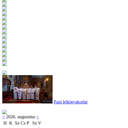
Papi lelkigyakorlat
<
2026. augusztus
>
H
K
Sz
Cs
P
Sz
V