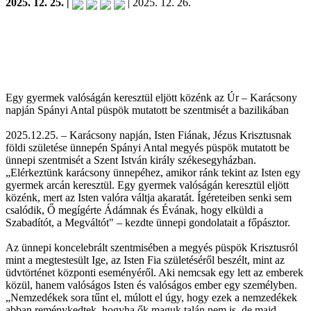
2025. 12. 25. |
| 2025. 12. 26.
Egy gyermek valóságán keresztül eljött közénk az Úr – Karácsony
napján Spányi Antal püspök mutatott be szentmisét a bazilikában
2025.12.25. – Karácsony napján, Isten Fiának, Jézus Krisztusnak
földi születése ünnepén Spányi Antal megyés püspök mutatott be
ünnepi szentmisét a Szent István király székesegyházban.
„Elérkeztünk karácsony ünnepéhez, amikor ránk tekint az Isten egy
gyermek arcán keresztül. Egy gyermek valóságán keresztül eljött
közénk, mert az Isten valóra váltja akaratát. Ígéreteiben senki sem
csalódik, Ő megígérte Ádámnak és Évának, hogy elküldi a
Szabadítót, a Megváltót" – kezdte ünnepi gondolatait a főpásztor.
Az ünnepi koncelebrált szentmisében a megyés püspök Krisztusról
mint a megtestesült Ige, az Isten Fia születéséről beszélt, mint az
üdvtörténet központi eseményéről. Aki nemcsak egy lett az emberek
közül, hanem valóságos Isten és valóságos ember egy személyben.
„Nemzedékek sora tűnt el, múlott el úgy, hogy ezek a nemzedékek
abban reménykedtek, hogyha ők maguk talán nem is, de majd