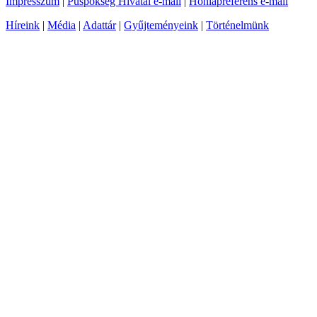
Impresszum
|
Püspökség Hivatal e-mail
|
Honlapreferens e-mail
Híreink
|
Média
|
Adattár
|
Gyűjteményeink
|
Történelmünk