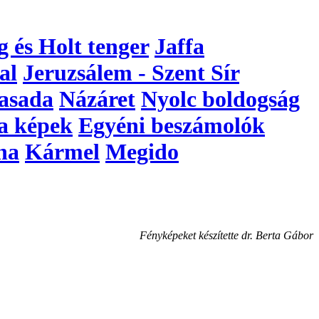
g és Holt tenger
Jaffa
al
Jeruzsálem - Szent Sír
asada
Názáret
Nyolc boldogság
a képek
Egyéni beszámolók
na
Kármel
Megido
Fényképeket készítette dr. Berta Gábor