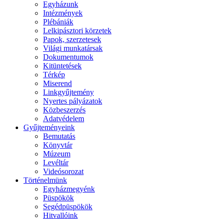
Egyházunk
Intézmények
Plébániák
Lelkipásztori körzetek
Papok, szerzetesek
Világi munkatársak
Dokumentumok
Kitüntetések
Térkép
Miserend
Linkgyűjtemény
Nyertes pályázatok
Közbeszerzés
Adatvédelem
Gyűjteményeink
Bemutatás
Könyvtár
Múzeum
Levéltár
Videósorozat
Történelmünk
Egyházmegyénk
Püspökök
Segédpüspökök
Hitvallóink