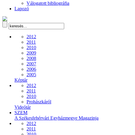
Válogatott bibliográfia
Lapozó
2012
2011
2010
2009
2008
2007
2006
2005
Képtár
2012
2011
2010
Prohászkáról
Videótár
SZEM
A Székesfehérvári Egyházmegye Magazinja
2012
2011
2010