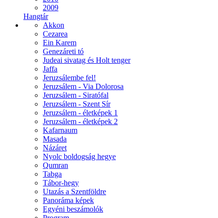
2009
Hangtár
Akkon
Cezarea
Ein Karem
Genezáreti tó
Judeai sivatag és Holt tenger
Jaffa
Jeruzsálembe fel!
Jeruzsálem - Via Dolorosa
Jeruzsálem - Siratófal
Jeruzsálem - Szent Sír
Jeruzsálem - életképek 1
Jeruzsálem - életképek 2
Kafarnaum
Masada
Názáret
Nyolc boldogság hegye
Qumran
Tabga
Tábor-hegy
Utazás a Szentföldre
Panoráma képek
Egyéni beszámolók
Program