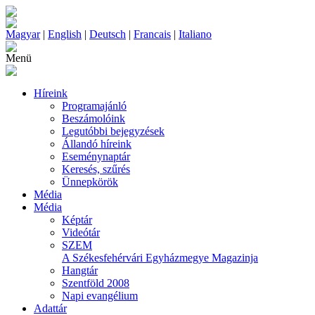
Magyar
|
English
|
Deutsch
|
Francais
|
Italiano
Menü
Híreink
Programajánló
Beszámolóink
Legutóbbi bejegyzések
Állandó híreink
Eseménynaptár
Keresés, szűrés
Ünnepkörök
Média
Média
Képtár
Videótár
SZEM
A Székesfehérvári Egyházmegye Magazinja
Hangtár
Szentföld 2008
Napi evangélium
Adattár