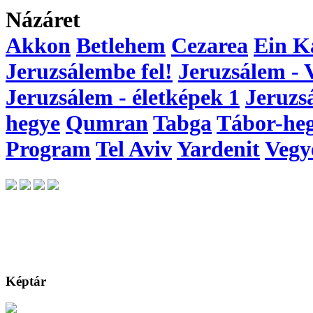
Názáret
Akkon
Betlehem
Cezarea
Ein K
Jeruzsálembe fel!
Jeruzsálem - 
Jeruzsálem - életképek 1
Jeruzs
hegye
Qumran
Tabga
Tábor-he
Program
Tel Aviv
Yardenit
Vegy
Képtár