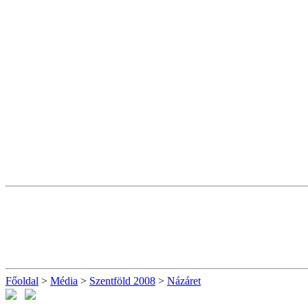
Főoldal
>
Média
>
Szentföld 2008
>
Názáret