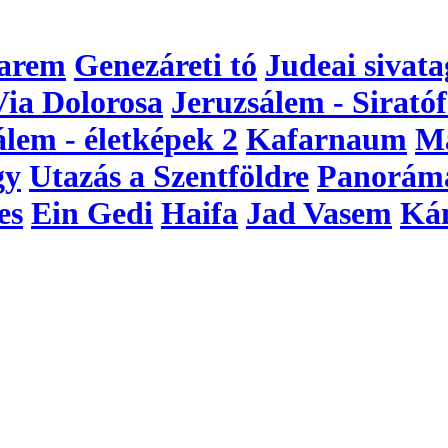
arem
Genezáreti tó
Judeai sivata
Via Dolorosa
Jeruzsálem - Siratóf
álem - életképek 2
Kafarnaum
M
gy
Utazás a Szentföldre
Panorám
es
Ein Gedi
Haifa
Jad Vasem
Ká