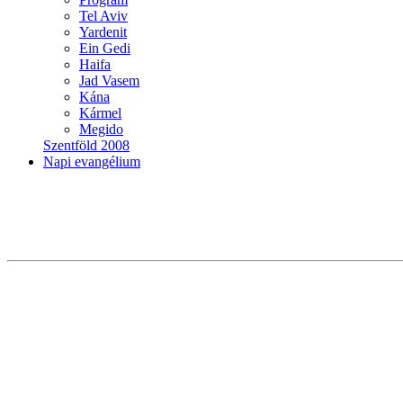
Tel Aviv
Yardenit
Ein Gedi
Haifa
Jad Vasem
Kána
Kármel
Megido
Szentföld 2008
Napi evangélium