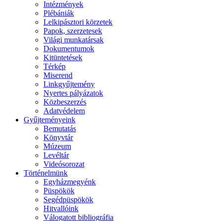
Intézmények
Plébániák
Lelkipásztori körzetek
Papok, szerzetesek
Világi munkatársak
Dokumentumok
Kitüntetések
Térkép
Miserend
Linkgyűjtemény
Nyertes pályázatok
Közbeszerzés
Adatvédelem
Gyűjteményeink
Bemutatás
Könyvtár
Múzeum
Levéltár
Videósorozat
Történelmünk
Egyházmegyénk
Püspökök
Segédpüspökök
Hitvallóink
Válogatott bibliográfia