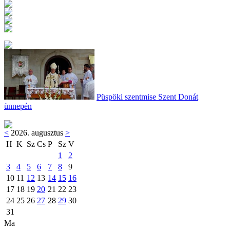
Püspöki szentmise Szent Donát
ünnepén
<
2026. augusztus
>
H
K
Sz
Cs
P
Sz
V
1
2
3
4
5
6
7
8
9
10
11
12
13
14
15
16
17
18
19
20
21
22
23
24
25
26
27
28
29
30
31
Ma