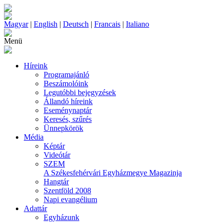
Magyar
|
English
|
Deutsch
|
Francais
|
Italiano
Menü
Híreink
Programajánló
Beszámolóink
Legutóbbi bejegyzések
Állandó híreink
Eseménynaptár
Keresés, szűrés
Ünnepkörök
Média
Képtár
Videótár
SZEM
A Székesfehérvári Egyházmegye Magazinja
Hangtár
Szentföld 2008
Napi evangélium
Adattár
Egyházunk