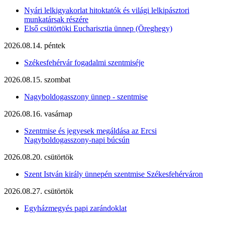
Nyári lelkigyakorlat hitoktatók és világi lelkipásztori
munkatársak részére
Első csütörtöki Eucharisztia ünnep (Öreghegy)
2026.08.14. péntek
Székesfehérvár fogadalmi szentmiséje
2026.08.15. szombat
Nagyboldogasszony ünnep - szentmise
2026.08.16. vasárnap
Szentmise és jegyesek megáldása az Ercsi
Nagyboldogasszony-napi búcsún
2026.08.20. csütörtök
Szent István király ünnepén szentmise Székesfehérváron
2026.08.27. csütörtök
Egyházmegyés papi zarándoklat