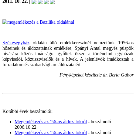
2011. 10. 22. |
Székesegyház
oldalán álló emlékkeresztnél nemzetünk 1956-os
hőseinek és áldozatainak emlékére, Spányi Antal megyés püspök
hívására közös imádságra gyűltek össze a történelmi egyházak
képviselői, köztisztviselők és a hívek. A jelenlévők imádkoztak a
forradalom és szabadságharc áldozataiért.
Fényképeket készítette dr. Berta Gábor
Korábbi évek beszámolói:
Megemlékezés az ’56-os áldozatokról
- beszámoló
2006.10.22.
Megemlékezés az ’56-os áldozatokról
- beszámoló