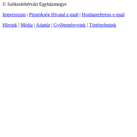
© Székesfehérvári Egyházmegye
Impresszum
|
Püspökség Hivatal e-mail
|
Honlapreferens e-mail
Híreink
|
Média
|
Adattár
|
Gyűjteményeink
|
Történelmünk