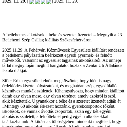
2025. 11. 29. |
| 2025. 11. 29.
A betlehemes alkotások a béke és szeretet üzenetei – Megnyílt a 23.
Betlehemi Szép Csillag kiállítás Székesfehérváron
2025.11.29. A Fehérvári Kézművesek Egyesülete kiállítást rendezett
a betlehemi pályázatára beérkezett egyedi gyermek- és felnőtt
művekből, valamint az egyesület tagjainak alkotásaiból. Az ünnepi
tárlat megnyitóján meghitt hangulatot hoztak a Zentai Úti Általános
Iskola diákjai.
Sifter Erika egyesületi elnök megköszönte, hogy idén is nagy
érdeklődés kísérte pályázatukat, és meghatóan szép, egyedülálló
kézműves munkák születtek. Kihangsúlyozta, hogy minden kiállított
darab egy olyan mese, egy olyan történet, amely azokról is szól,
akik készítették. Ugyanakkor a béke és a szeretet üzenetét adják át.
„Mintegy 60 alkotás érkezett hozzánk, gyerekcsoportok főként,
iskolások, de vannak óvodás csoportok, aztán egy-két egyéni
alkotás is született, a felnőtteknél pedig egyéni alkotásokkal
találkozhatunk. A kiírásnak többségében mindenki megfelelt, hogy
természetes anyagokat használjanak. Akadt azonban egy-két