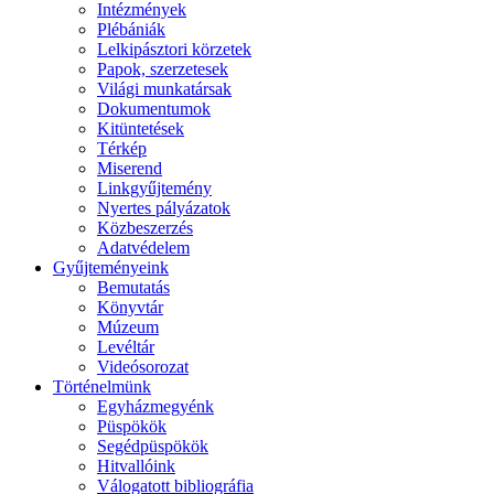
Intézmények
Plébániák
Lelkipásztori körzetek
Papok, szerzetesek
Világi munkatársak
Dokumentumok
Kitüntetések
Térkép
Miserend
Linkgyűjtemény
Nyertes pályázatok
Közbeszerzés
Adatvédelem
Gyűjteményeink
Bemutatás
Könyvtár
Múzeum
Levéltár
Videósorozat
Történelmünk
Egyházmegyénk
Püspökök
Segédpüspökök
Hitvallóink
Válogatott bibliográfia