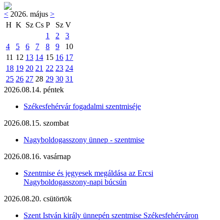
<
2026. május
>
H
K
Sz
Cs
P
Sz
V
1
2
3
4
5
6
7
8
9
10
11
12
13
14
15
16
17
18
19
20
21
22
23
24
25
26
27
28
29
30
31
2026.08.14. péntek
Székesfehérvár fogadalmi szentmiséje
2026.08.15. szombat
Nagyboldogasszony ünnep - szentmise
2026.08.16. vasárnap
Szentmise és jegyesek megáldása az Ercsi
Nagyboldogasszony-napi búcsún
2026.08.20. csütörtök
Szent István király ünnepén szentmise Székesfehérváron