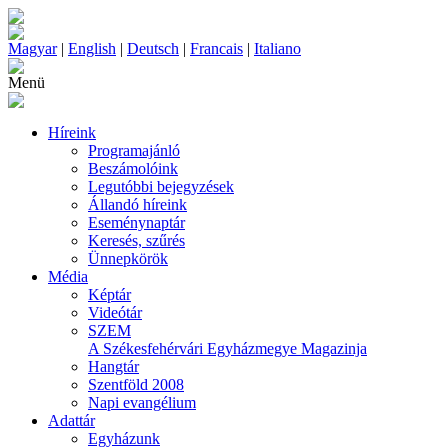
Magyar
|
English
|
Deutsch
|
Francais
|
Italiano
Menü
Híreink
Programajánló
Beszámolóink
Legutóbbi bejegyzések
Állandó híreink
Eseménynaptár
Keresés, szűrés
Ünnepkörök
Média
Képtár
Videótár
SZEM
A Székesfehérvári Egyházmegye Magazinja
Hangtár
Szentföld 2008
Napi evangélium
Adattár
Egyházunk