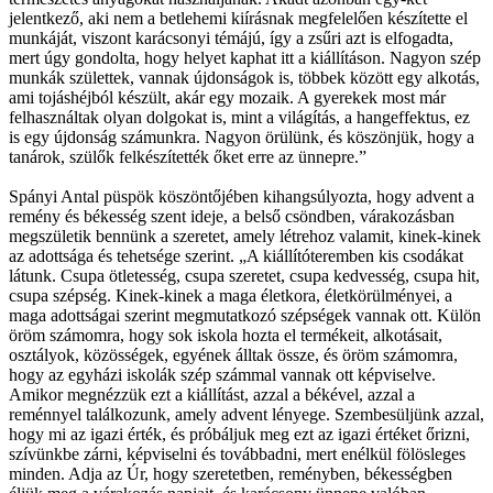
jelentkező, aki nem a betlehemi kiírásnak megfelelően készítette el
munkáját, viszont karácsonyi témájú, így a zsűri azt is elfogadta,
mert úgy gondolta, hogy helyet kaphat itt a kiállításon. Nagyon szép
munkák születtek, vannak újdonságok is, többek között egy alkotás,
ami tojáshéjból készült, akár egy mozaik. A gyerekek most már
felhasználtak olyan dolgokat is, mint a világítás, a hangeffektus, ez
is egy újdonság számunkra. Nagyon örülünk, és köszönjük, hogy a
tanárok, szülők felkészítették őket erre az ünnepre.”
Spányi Antal püspök köszöntőjében kihangsúlyozta, hogy advent a
remény és békesség szent ideje, a belső csöndben, várakozásban
megszületik bennünk a szeretet, amely létrehoz valamit, kinek-kinek
az adottsága és tehetsége szerint. „A kiállítóteremben kis csodákat
látunk. Csupa ötletesség, csupa szeretet, csupa kedvesség, csupa hit,
csupa szépség. Kinek-kinek a maga életkora, életkörülményei, a
maga adottságai szerint megmutatkozó szépségek vannak ott. Külön
öröm számomra, hogy sok iskola hozta el termékeit, alkotásait,
osztályok, közösségek, egyének álltak össze, és öröm számomra,
hogy az egyházi iskolák szép számmal vannak ott képviselve.
Amikor megnézzük ezt a kiállítást, azzal a békével, azzal a
reménnyel találkozunk, amely advent lényege. Szembesüljünk azzal,
hogy mi az igazi érték, és próbáljuk meg ezt az igazi értéket őrizni,
szívünkbe zárni, képviselni és továbbadni, mert enélkül fölösleges
minden. Adja az Úr, hogy szeretetben, reményben, békességben