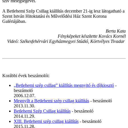
szív melegségével.
A Betlehemi Szép Csillag kiállítás december 21-ig lesz látogatható a
Szent István Hitoktatási és Művelődési Ház Szent Korona
Galériájában.
Berta Kata
Fényképeket készítette Kovács Kornél
Videó: Székesfehérvári Egyházmegyei Stúdió, Körtvélyes Tivadar
Korábbi évek beszámolói:
„Betlehemi szép csillag” kiállítás megnyitó és díjkiosztó
-
beszámoló
2006.12.07.
Megnyílt a Betlehemi szép csillag kiállítás
- beszámoló
2013.11.30.
Betlehemi Szép Csillag kiállítás
- beszámoló
2014.11.29.
XIII. Betlehemi szép csillag kiállítás
- beszámoló
2015.11.28.