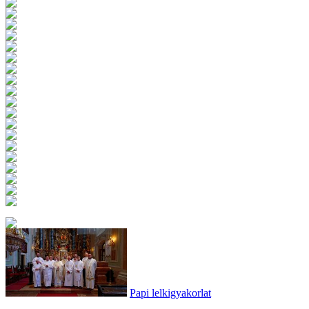
Papi lelkigyakorlat