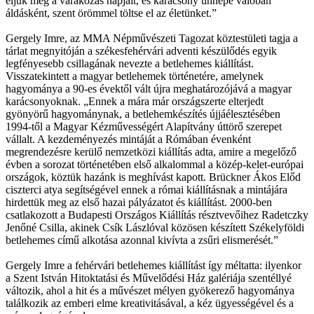
éljük meg a várakozás napjait, és karácsony ünnepe valóban
áldásként, szent örömmel töltse el az életünket.”
Gergely Imre, az MMA Népművészeti Tagozat köztestületi tagja a
tárlat megnyitóján a székesfehérvári adventi készülődés egyik
legfényesebb csillagának nevezte a betlehemes kiállítást.
Visszatekintett a magyar betlehemek történetére, amelynek
hagyománya a 90-es évektől vált újra meghatározójává a magyar
karácsonyoknak. „Ennek a mára már országszerte elterjedt
gyönyörű hagyománynak, a betlehemkészítés újjáélesztésében
1994-től a Magyar Kézművességért Alapítvány úttörő szerepet
vállalt. A kezdeményezés mintáját a Rómában évenként
megrendezésre kerülő nemzetközi kiállítás adta, amire a megelőző
évben a sorozat történetében első alkalommal a közép-kelet-európai
országok, köztük hazánk is meghívást kapott. Brückner Ákos Előd
ciszterci atya segítségével ennek a római kiállításnak a mintájára
hirdettük meg az első hazai pályázatot és kiállítást. 2000-ben
csatlakozott a Budapesti Országos Kiállítás résztvevőihez Radetczky
Jenőné Csilla, akinek Csík Lászlóval közösen készített Székelyföldi
betlehemes című alkotása azonnal kivívta a zsűri elismerését.”
Gergely Imre a fehérvári betlehemes kiállítást így méltatta: ilyenkor
a Szent István Hitoktatási és Művelődési Ház galériája szentéllyé
változik, ahol a hit és a művészet mélyen gyökerező hagyománya
találkozik az emberi elme kreativitásával, a kéz ügyességével és a