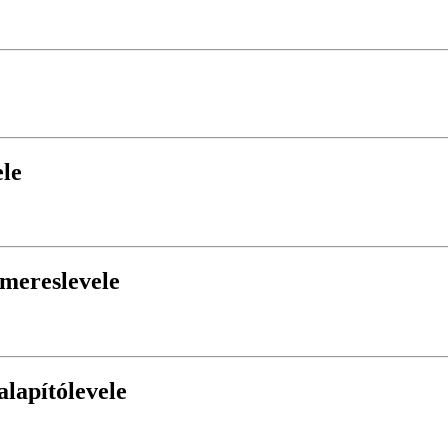
ele
ímereslevele
alapítólevele