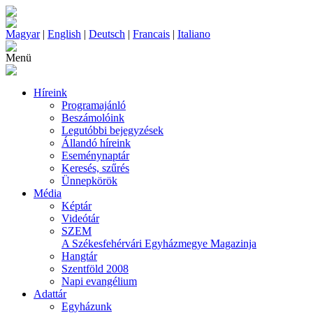
Magyar
|
English
|
Deutsch
|
Francais
|
Italiano
Menü
Híreink
Programajánló
Beszámolóink
Legutóbbi bejegyzések
Állandó híreink
Eseménynaptár
Keresés, szűrés
Ünnepkörök
Média
Képtár
Videótár
SZEM
A Székesfehérvári Egyházmegye Magazinja
Hangtár
Szentföld 2008
Napi evangélium
Adattár
Egyházunk