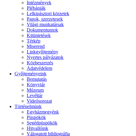
Intézmények
Plébániák
Lelkipásztori körzetek
Papok, szerzetesek
Világi munkatársak
Dokumentumok
Kitüntetések
Térkép
Miserend
Linkgyűjtemény
Nyertes pályázatok
Közbeszerzés
Adatvédelem
Gyűjteményeink
Bemutatás
Könyvtár
Múzeum
Levéltár
Videósorozat
Történelmünk
Egyházmegyénk
Püspökök
Segédpüspökök
Hitvallóink
Válogatott bibliográfia