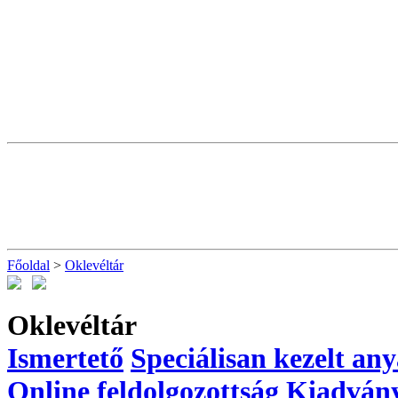
Főoldal
>
Oklevéltár
Oklevéltár
Ismertető
Speciálisan kezelt an
Online feldolgozottság
Kiadván