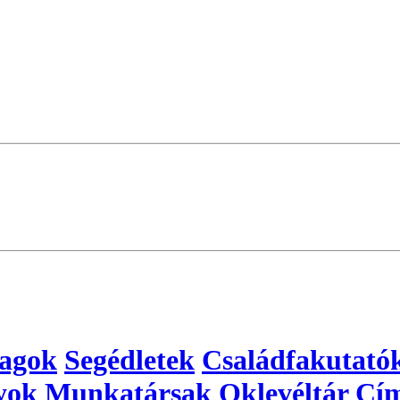
yagok
Segédletek
Családfakutató
yok
Munkatársak
Oklevéltár
Cím