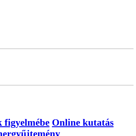
k figyelmébe
Online kutatás
ergyűjtemény