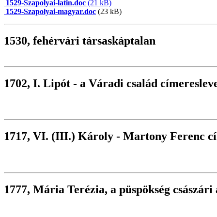
1529-Szapolyai-latin.doc
(21 kB)
1529-Szapolyai-magyar.doc
(23 kB)
1530, fehérvári társaskáptalan
1702, I. Lipót - a Váradi család címereslev
1717, VI. (III.) Károly - Martony Ferenc c
1777, Mária Terézia, a püspökség császári 