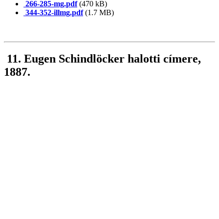
266-285-mg.pdf
(470 kB)
344-352-illmg.pdf
(1.7 MB)
11. Eugen Schindlöcker halotti címere,
1887.