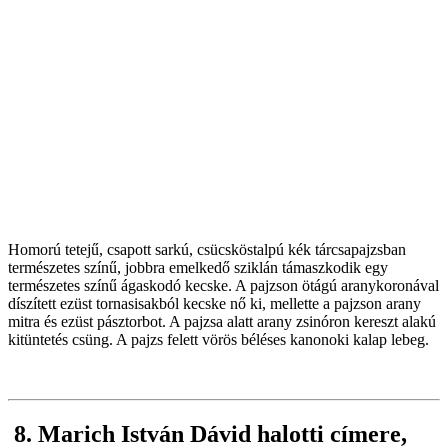
Homorú tetejű, csapott sarkú, csücsköstalpú kék tárcsapajzsban
természetes színű, jobbra emelkedő sziklán támaszkodik egy
természetes színű ágaskodó kecske. A pajzson ötágú aranykoronával
díszített ezüst tornasisakból kecske nő ki, mellette a pajzson arany
mitra és ezüst pásztorbot. A pajzsa alatt arany zsinóron kereszt alakú
kitüntetés csüng. A pajzs felett vörös béléses kanonoki kalap lebeg.
8. Marich István Dávid halotti címere,