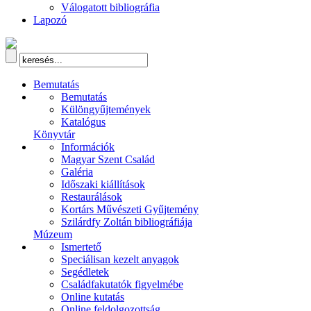
Válogatott bibliográfia
Lapozó
Bemutatás
Bemutatás
Különgyűjtemények
Katalógus
Könyvtár
Információk
Magyar Szent Család
Galéria
Időszaki kiállítások
Restaurálások
Kortárs Művészeti Gyűjtemény
Szilárdfy Zoltán bibliográfiája
Múzeum
Ismertető
Speciálisan kezelt anyagok
Segédletek
Családfakutatók figyelmébe
Online kutatás
Online feldolgozottság