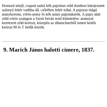
Homorú tetejű, csapott sarkú kék pajzsban zöld dombon kiterjesztett
szárnyú fehér vadliba áll, csőrében fehér tollal. A pajzson ötágú
aranykorona, vörös-arany és kék arany pajzstakarók. A pajzs alatt
zöld-vörös szalagon a Szent István rend kitüntetése: arannyal
keretezett zöld kereszt, közepén az államcímerből ismert kettős
kereszt M és T betűk között.
9. Marich János halotti címere, 1837.