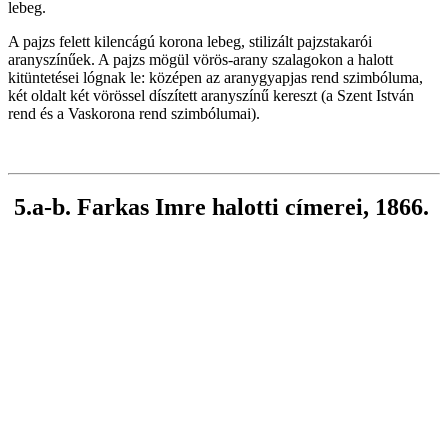
lebeg.
A pajzs felett kilencágú korona lebeg, stilizált pajzstakarói
aranyszínűek. A pajzs mögül vörös-arany szalagokon a halott
kitüntetései lógnak le: középen az aranygyapjas rend szimbóluma,
két oldalt két vörössel díszített aranyszínű kereszt (a Szent István
rend és a Vaskorona rend szimbólumai).
5.a-b. Farkas Imre halotti címerei, 1866.