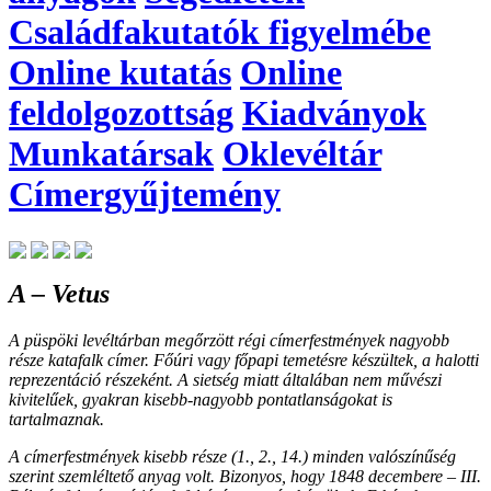
Családfakutatók figyelmébe
Online kutatás
Online
feldolgozottság
Kiadványok
Munkatársak
Oklevéltár
Címergyűjtemény
A – Vetus
A püspöki levéltárban megőrzött régi címerfestmények nagyobb
része katafalk címer. Főúri vagy főpapi temetésre készültek, a halotti
reprezentáció részeként. A sietség miatt általában nem művészi
kivitelűek, gyakran kisebb-nagyobb pontatlanságokat is
tartalmaznak.
A címerfestmények kisebb része (1., 2., 14.) minden valószínűség
szerint szemléltető anyag volt. Bizonyos, hogy 1848 decembere – III.