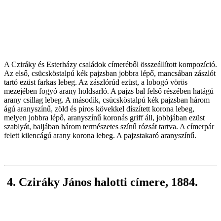
A Cziráky és Esterházy családok címeréből összeállított kompozíció.
Az első, csücsköstalpú kék pajzsban jobbra lépő, mancsában zászlót
tartó ezüst farkas lebeg. Az zászlórúd ezüst, a lobogó vörös
mezejében fogyó arany holdsarló. A pajzs bal felső részében hatágú
arany csillag lebeg. A második, csücsköstalpú kék pajzsban három
ágú aranyszínű, zöld és piros kövekkel díszített korona lebeg,
melyen jobbra lépő, aranyszínű koronás griff áll, jobbjában ezüst
szablyát, baljában három természetes színű rózsát tartva. A címerpár
felett kilencágú arany korona lebeg. A pajzstakaró aranyszínű.
4. Cziráky János halotti címere, 1884.