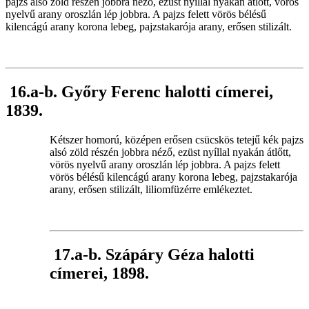
pajzs alsó zöld részén jobbra néző, ezüst nyíllal nyakán átlőtt, vörös
nyelvű arany oroszlán lép jobbra. A pajzs felett vörös bélésű
kilencágú arany korona lebeg, pajzstakarója arany, erősen stilizált.
16.a-b. Győry Ferenc halotti címerei,
1839.
Kétszer homorú, középen erősen csücskös tetejű kék pajzs
alsó zöld részén jobbra néző, ezüst nyíllal nyakán átlőtt,
vörös nyelvű arany oroszlán lép jobbra. A pajzs felett
vörös bélésű kilencágú arany korona lebeg, pajzstakarója
arany, erősen stilizált, liliomfüzérre emlékeztet.
17.a-b. Szápáry Géza halotti
címerei, 1898.