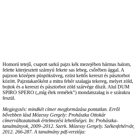
Homorú tetejű, csapott sarkú pajzs kék mezejében hármas halom,
felette kiterjesztett szárnyú fekete sas lebeg, csőrében ággal. A
pajzson középen püspöksüveg, ezüst kettős kereszt és pásztorbot
között. Pajzstakaróként a mitra fehér szalagja tekereg, melyet zöld,
bojtok és a kereszt és pásztorbot zöld szárvége díszít. Alul DUM
SPIRO SPERO („míg élek remélek”) mondatszalag is e szárakra
feszül.
Megjegyzés: mindkét címer megformázása pontatlan. Erről
bővebben lásd Mózessy Gergely: Prohászka Ottokár
címerváltozatainak értelmezési lehetőségei. In: Prohászka-
tanulmányok, 2009–2012. Szerk. Mózessy Gergely. Székesfehérvár,
2012. 266-287. A tanulmány pdf-verziója: