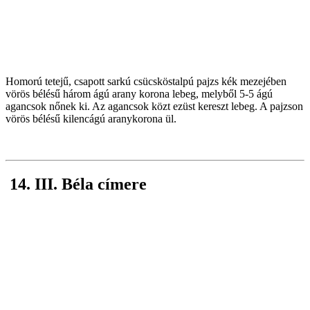
Homorú tetejű, csapott sarkú csücsköstalpú pajzs kék mezejében
vörös bélésű három ágú arany korona lebeg, melyből 5-5 ágú
agancsok nőnek ki. Az agancsok közt ezüst kereszt lebeg. A pajzson
vörös bélésű kilencágú aranykorona ül.
14. III. Béla címere