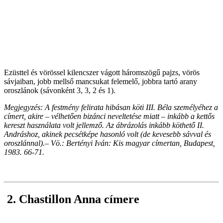
Ezüsttel és vörössel kilencszer vágott háromszögű pajzs, vörös
sávjaiban, jobb mellső mancsukat felemelő, jobbra tartó arany
oroszlánok (sávonként 3, 3, 2 és 1).
Megjegyzés: A festmény felirata hibásan köti III. Béla személyéhez a
címert, akire – vélhetően bizánci neveltetése miatt – inkább a kettős
kereszt használata volt jellemző. Az ábrázolás inkább köthető II.
Andráshoz, akinek pecsétképe hasonló volt (de kevesebb sávval és
oroszlánnal).– Vö.: Bertényi Iván: Kis magyar címertan, Budapest,
1983. 66-71.
2. Chastillon Anna címere