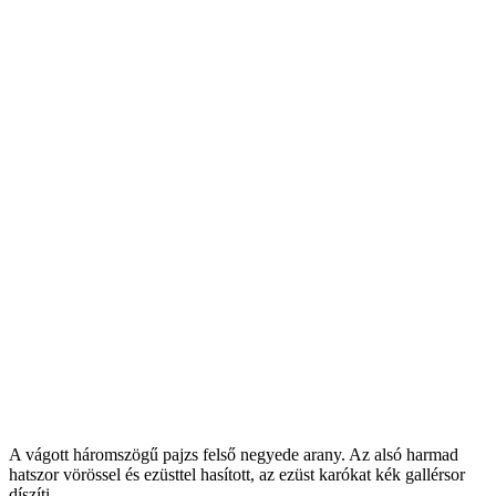
A vágott háromszögű pajzs felső negyede arany. Az alsó harmad
hatszor vörössel és ezüsttel hasított, az ezüst karókat kék gallérsor
díszíti.