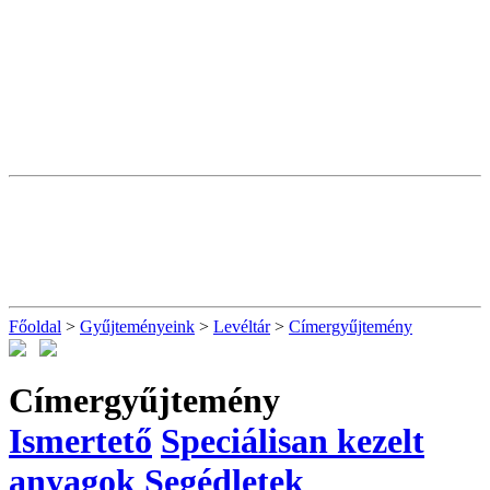
Főoldal
>
Gyűjteményeink
>
Levéltár
>
Címergyűjtemény
Címergyűjtemény
Ismertető
Speciálisan kezelt
anyagok
Segédletek