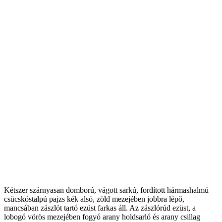
Kétszer szárnyasan domború, vágott sarkú, fordított hármashalmú
csücsköstalpú pajzs kék alsó, zöld mezejében jobbra lépő,
mancsában zászlót tartó ezüst farkas áll. Az zászlórúd ezüst, a
lobogó vörös mezejében fogyó arany holdsarló és arany csillag