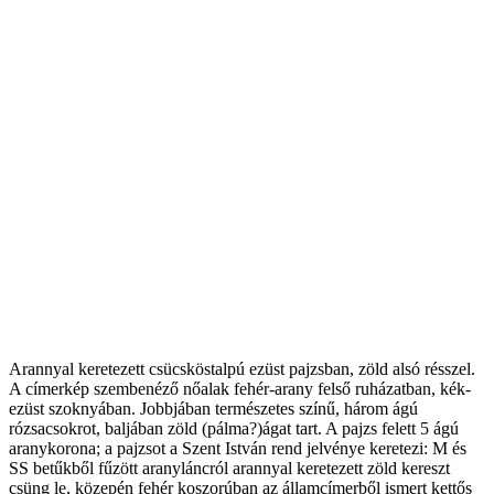
Arannyal keretezett csücsköstalpú ezüst pajzsban, zöld alsó résszel.
A címerkép szembenéző nőalak fehér-arany felső ruházatban, kék-
ezüst szoknyában. Jobbjában természetes színű, három ágú
rózsacsokrot, baljában zöld (pálma?)ágat tart. A pajzs felett 5 ágú
aranykorona; a pajzsot a Szent István rend jelvénye keretezi: M és
SS betűkből fűzött aranyláncról arannyal keretezett zöld kereszt
csüng le, közepén fehér koszorúban az államcímerből ismert kettős