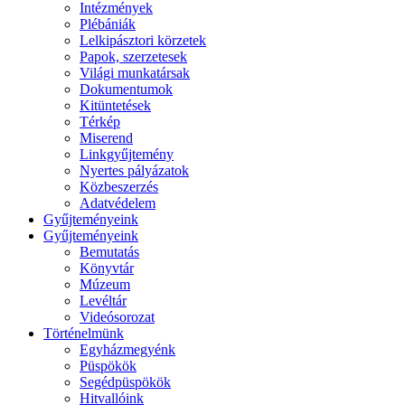
Intézmények
Plébániák
Lelkipásztori körzetek
Papok, szerzetesek
Világi munkatársak
Dokumentumok
Kitüntetések
Térkép
Miserend
Linkgyűjtemény
Nyertes pályázatok
Közbeszerzés
Adatvédelem
Gyűjteményeink
Gyűjteményeink
Bemutatás
Könyvtár
Múzeum
Levéltár
Videósorozat
Történelmünk
Egyházmegyénk
Püspökök
Segédpüspökök
Hitvallóink