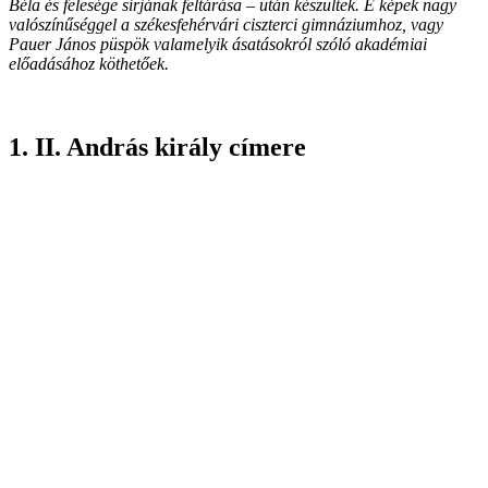
Béla és felesége sírjának feltárása – után készültek. E képek nagy
valószínűséggel a székesfehérvári ciszterci gimnáziumhoz, vagy
Pauer János püspök valamelyik ásatásokról szóló akadémiai
előadásához köthetőek.
1. II. András király címere