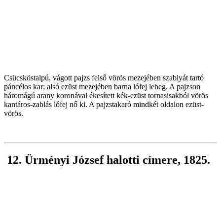
Csücsköstalpú, vágott pajzs felső vörös mezejében szablyát tartó
páncélos kar; alsó ezüst mezejében barna lófej lebeg. A pajzson
háromágú arany koronával ékesített kék-ezüst tornasisakból vörös
kantáros-zablás lófej nő ki. A pajzstakaró mindkét oldalon ezüst-
vörös.
12. Ürményi József halotti címere, 1825.