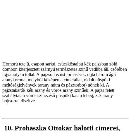
Homorú tetejű, csapott sarkú, csücsköstalpú kék pajzsban zöld
dombon kiterjesztett szárnyú természetes színű vadliba áll, csőrében
ugyanolyan tollal. A pajzson ezüst tornasisak, rajta három ágú
aranykorona, melyből középen a címerállat, oldalt püspöki
méltóságjelvények (arany mitra és pásztorbot) nőnek ki. A
pajzstakarók kék-arany és vörös-arany színűek. A pajzs felett
szabálytalan vörös színezésű püspöki kalap lebeg, 3-3 arany
bojtsorral díszítve.
10. Prohászka Ottokár halotti címerei,