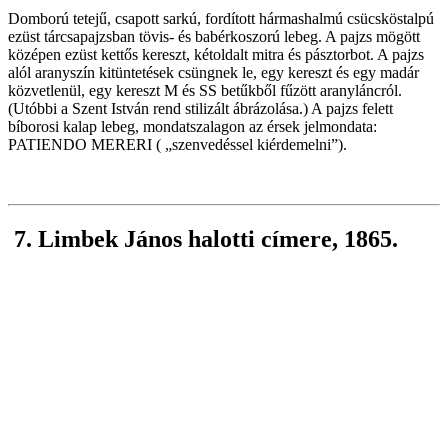
Domború tetejű, csapott sarkú, fordított hármashalmú csücsköstalpú
ezüst tárcsapajzsban tövis- és babérkoszorú lebeg. A pajzs mögött
középen ezüst kettős kereszt, kétoldalt mitra és pásztorbot. A pajzs
alól aranyszín kitüntetések csüngnek le, egy kereszt és egy madár
közvetlenül, egy kereszt M és SS betűkből fűzött aranyláncról.
(Utóbbi a Szent István rend stilizált ábrázolása.) A pajzs felett
bíborosi kalap lebeg, mondatszalagon az érsek jelmondata:
PATIENDO MERERI ( „szenvedéssel kiérdemelni”).
7. Limbek János halotti címere, 1865.