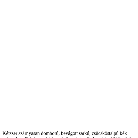
Kétszer szárnyasan domború, bevágott sarkú, csücsköstalpú kék