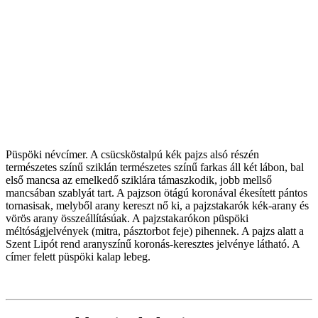
Püspöki névcímer. A csücsköstalpú kék pajzs alsó részén
természetes színű sziklán természetes színű farkas áll két lábon, bal
első mancsa az emelkedő sziklára támaszkodik, jobb mellső
mancsában szablyát tart. A pajzson ötágú koronával ékesített pántos
tornasisak, melyből arany kereszt nő ki, a pajzstakarók kék-arany és
vörös arany összeállításúak. A pajzstakarókon püspöki
méltóságjelvények (mitra, pásztorbot feje) pihennek. A pajzs alatt a
Szent Lipót rend aranyszínű koronás-keresztes jelvénye látható. A
címer felett püspöki kalap lebeg.