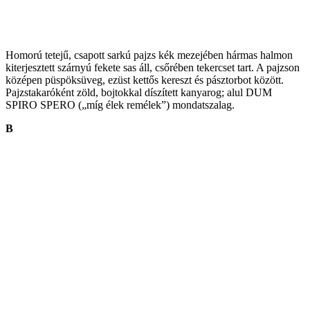
Homorú tetejű, csapott sarkú pajzs kék mezejében hármas halmon
kiterjesztett szárnyú fekete sas áll, csőrében tekercset tart. A pajzson
középen püspöksüveg, ezüst kettős kereszt és pásztorbot között.
Pajzstakaróként zöld, bojtokkal díszített kanyarog; alul DUM
SPIRO SPERO („míg élek remélek”) mondatszalag.
B