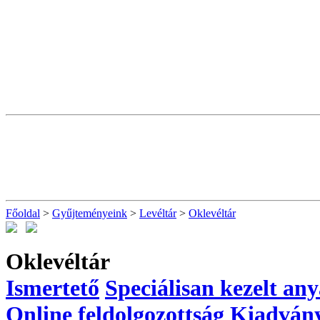
Főoldal
>
Gyűjteményeink
>
Levéltár
>
Oklevéltár
Oklevéltár
Ismertető
Speciálisan kezelt an
Online feldolgozottság
Kiadván