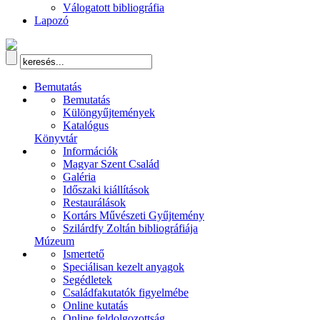
Válogatott bibliográfia
Lapozó
Bemutatás
Bemutatás
Különgyűjtemények
Katalógus
Könyvtár
Információk
Magyar Szent Család
Galéria
Időszaki kiállítások
Restaurálások
Kortárs Művészeti Gyűjtemény
Szilárdfy Zoltán bibliográfiája
Múzeum
Ismertető
Speciálisan kezelt anyagok
Segédletek
Családfakutatók figyelmébe
Online kutatás
Online feldolgozottság