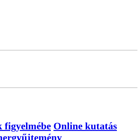
k figyelmébe
Online kutatás
ergyűjtemény