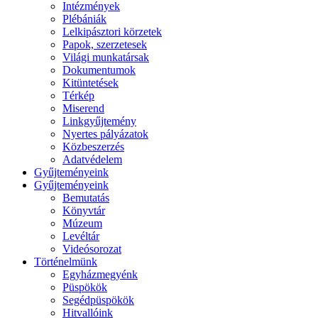
Intézmények
Plébániák
Lelkipásztori körzetek
Papok, szerzetesek
Világi munkatársak
Dokumentumok
Kitüntetések
Térkép
Miserend
Linkgyűjtemény
Nyertes pályázatok
Közbeszerzés
Adatvédelem
Gyűjteményeink
Gyűjteményeink
Bemutatás
Könyvtár
Múzeum
Levéltár
Videósorozat
Történelmünk
Egyházmegyénk
Püspökök
Segédpüspökök
Hitvallóink