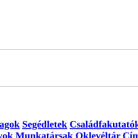
yagok
Segédletek
Családfakutató
yok
Munkatársak
Oklevéltár
Cím