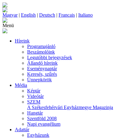
Magyar
|
English
|
Deutsch
|
Francais
|
Italiano
Menü
Híreink
Programajánló
Beszámolóink
Legutóbbi bejegyzések
Állandó híreink
Eseménynaptár
Keresés, szűrés
Ünnepkörök
Média
Képtár
Videótár
SZEM
A Székesfehérvári Egyházmegye Magazinja
Hangtár
Szentföld 2008
Napi evangélium
Adattár
Egyházunk