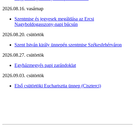
2026.08.16. vasárnap
Szentmise és jegyesek megáldása az Ercsi
Nagyboldogasszony-napi búcsún
2026.08.20. csütörtök
Szent István király ünnepén szentmise Székesfehérváron
2026.08.27. csütörtök
Egyházmegyés papi zarándoklat
2026.09.03. csütörtök
Első csütörtöki Eucharisztia ünnep (Ciszterci)