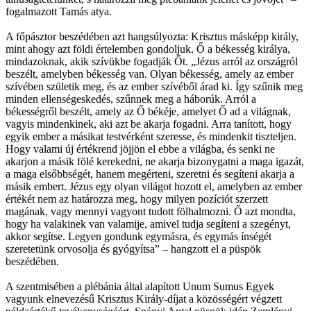
fogalmazott Tamás atya.
A főpásztor beszédében azt hangsúlyozta: Krisztus másképp király,
mint ahogy azt földi értelemben gondoljuk. Ő a békesség királya,
mindazoknak, akik szívükbe fogadják Őt. „Jézus arról az országról
beszélt, amelyben békesség van. Olyan békesség, amely az ember
szívében születik meg, és az ember szívéből árad ki. Így szűnik meg
minden ellenségeskedés, szűnnek meg a háborúk. Arról a
békességről beszélt, amely az Ő békéje, amelyet Ő ad a világnak,
vagyis mindenkinek, aki azt be akarja fogadni. Arra tanított, hogy
egyik ember a másikat testvérként szeresse, és mindenkit tiszteljen.
Hogy valami új értékrend jöjjön el ebbe a világba, és senki ne
akarjon a másik fölé kerekedni, ne akarja bizonygatni a maga igazát,
a maga elsőbbségét, hanem megérteni, szeretni és segíteni akarja a
másik embert. Jézus egy olyan világot hozott el, amelyben az ember
értékét nem az határozza meg, hogy milyen pozíciót szerzett
magának, vagy mennyi vagyont tudott fölhalmozni. Ő azt mondta,
hogy ha valakinek van valamije, amivel tudja segíteni a szegényt,
akkor segítse. Legyen gondunk egymásra, és egymás ínségét
szeretetünk orvosolja és gyógyítsa” – hangzott el a püspök
beszédében.
A szentmisében a plébánia által alapított Unum Sumus Egyek
vagyunk elnevezésű Krisztus Király-díjat a közösségért végzett