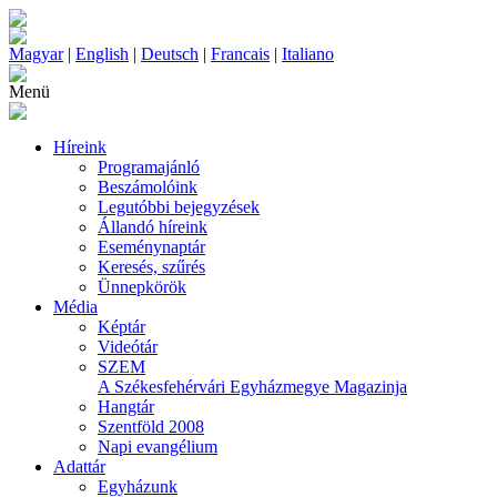
Magyar
|
English
|
Deutsch
|
Francais
|
Italiano
Menü
Híreink
Programajánló
Beszámolóink
Legutóbbi bejegyzések
Állandó híreink
Eseménynaptár
Keresés, szűrés
Ünnepkörök
Média
Képtár
Videótár
SZEM
A Székesfehérvári Egyházmegye Magazinja
Hangtár
Szentföld 2008
Napi evangélium
Adattár
Egyházunk