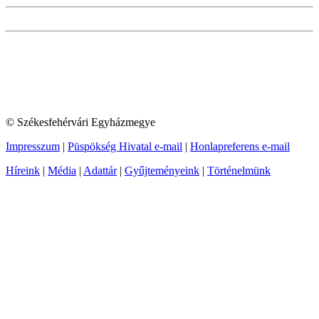
© Székesfehérvári Egyházmegye
Impresszum
|
Püspökség Hivatal e-mail
|
Honlapreferens e-mail
Híreink
|
Média
|
Adattár
|
Gyűjteményeink
|
Történelmünk