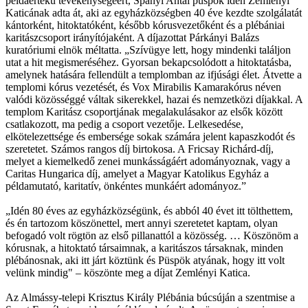
példaértékű tevékenységéért, Spányi Antal püspök idén Zemlényi
Katicának adta át, aki az egyházközségben 40 éve kezdte szolgálatát
kántorként, hitoktatóként, később kórusvezetőként és a plébániai
karitászcsoport irányítójaként. A díjazottat Párkányi Balázs
kuratóriumi elnök méltatta. „Szívügye lett, hogy mindenki találjon
utat a hit megismeréséhez. Gyorsan bekapcsolódott a hitoktatásba,
amelynek hatására fellendült a templomban az ifjúsági élet. Átvette a
templomi kórus vezetését, és Vox Mirabilis Kamarakórus néven
valódi közösséggé váltak sikerekkel, hazai és nemzetközi díjakkal. A
templom Karitász csoportjának megalakulásakor az elsők között
csatlakozott, ma pedig a csoport vezetője. Lelkesedése,
elkötelezettsége és embersége sokak számára jelent kapaszkodót és
szeretetet. Számos rangos díj birtokosa. A Fricsay Richárd-díj,
melyet a kiemelkedő zenei munkásságáért adományoznak, vagy a
Caritas Hungarica díj, amelyet a Magyar Katolikus Egyház a
példamutató, karitatív, önkéntes munkáért adományoz.”
„Idén 80 éves az egyházközségünk, és abból 40 évet itt tölthettem,
és én tartozom köszönettel, mert annyi szeretetet kaptam, olyan
befogadó volt rögtön az első pillanattól a közösség. … Köszönöm a
kórusnak, a hitoktató társaimnak, a karitászos társaknak, minden
plébánosnak, aki itt járt köztünk és Püspök atyának, hogy itt volt
velünk mindig" – köszönte meg a díjat Zemlényi Katica.
Az Almássy-telepi Krisztus Király Plébánia búcsúján a szentmise a