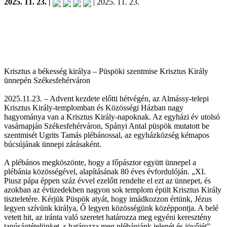
2025. 11. 23. |
| 2025. 11. 23.
Krisztus a békesség királya – Püspöki szentmise Krisztus Király
ünnepén Székesfehérváron
2025.11.23. – Advent kezdete előtti hétvégén, az Almássy-telepi
Krisztus Király-templomban és Közösségi Házban nagy
hagyománya van a Krisztus Király-napoknak. Az egyházi év utolsó
vasárnapján Székesfehérváron, Spányi Antal püspök mutatott be
szentmisét Ugrits Tamás plébánossal, az egyházközség kétnapos
búcsújának ünnepi zárásaként.
A plébános megköszönte, hogy a főpásztor együtt ünnepel a
plébánia közösségével, alapításának 80 éves évfordulóján. „XI.
Piusz pápa éppen száz évvel ezelőtt rendelte el ezt az ünnepet, és
azokban az évtizedekben nagyon sok templom épült Krisztus Király
tiszteletére. Kérjük Püspök atyát, hogy imádkozzon értünk, Jézus
legyen szívünk királya, Ő legyen közösségünk középpontja. A belé
vetett hit, az iránta való szeretet határozza meg egyéni keresztény
tanúságtételünket, s határozza meg plébániánk jelenét és jövőjét” –