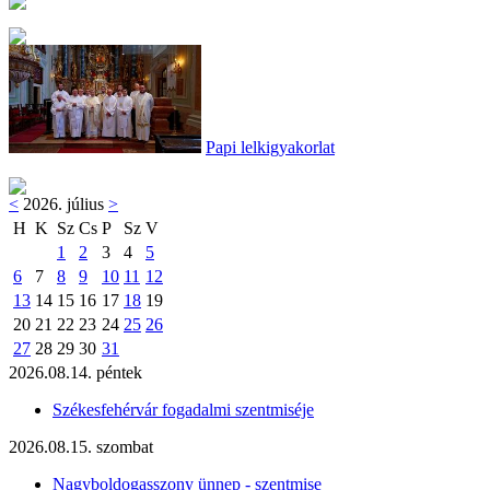
Papi lelkigyakorlat
<
2026. július
>
H
K
Sz
Cs
P
Sz
V
1
2
3
4
5
6
7
8
9
10
11
12
13
14
15
16
17
18
19
20
21
22
23
24
25
26
27
28
29
30
31
2026.08.14. péntek
Székesfehérvár fogadalmi szentmiséje
2026.08.15. szombat
Nagyboldogasszony ünnep - szentmise