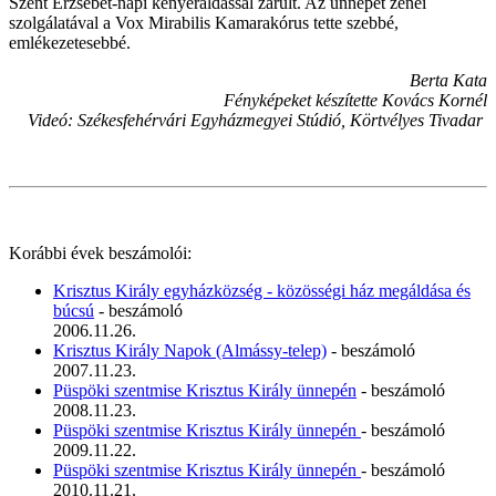
Szent Erzsébet-napi kenyéráldással zárult. Az ünnepet zenei
szolgálatával a Vox Mirabilis Kamarakórus tette szebbé,
emlékezetesebbé.
Berta Kata
Fényképeket készítette Kovács Kornél
Videó: Székesfehérvári Egyházmegyei Stúdió, Körtvélyes Tivadar
Korábbi évek beszámolói:
Krisztus Király egyházközség - közösségi ház megáldása és
búcsú
- beszámoló
2006.11.26.
Krisztus Király Napok (Almássy-telep)
- beszámoló
2007.11.23.
Püspöki szentmise Krisztus Király ünnepén
- beszámoló
2008.11.23.
Püspöki szentmise Krisztus Király ünnepén
- beszámoló
2009.11.22.
Püspöki szentmise Krisztus Király ünnepén
- beszámoló
2010.11.21.