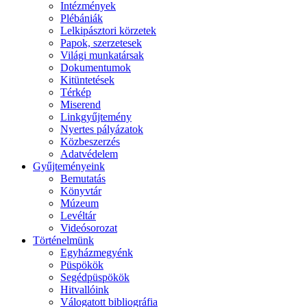
Intézmények
Plébániák
Lelkipásztori körzetek
Papok, szerzetesek
Világi munkatársak
Dokumentumok
Kitüntetések
Térkép
Miserend
Linkgyűjtemény
Nyertes pályázatok
Közbeszerzés
Adatvédelem
Gyűjteményeink
Bemutatás
Könyvtár
Múzeum
Levéltár
Videósorozat
Történelmünk
Egyházmegyénk
Püspökök
Segédpüspökök
Hitvallóink
Válogatott bibliográfia