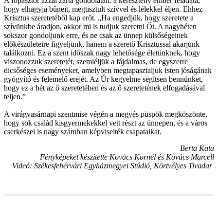
A főpásztor azzal zárta gondolatait: a keresztény ember feladata,
hogy elhagyja bűneit, megtisztult szívvel és lélekkel éljen. Ehhez
Krisztus szeretetéből kap erőt. „Ha engedjük, hogy szeretete a
szívünkbe áradjon, akkor mi is tudjuk szeretni Őt. A nagyhéten
sokszor gondoljunk erre, és ne csak az ünnep külsőségeinek
előkészületeire figyeljünk, hanem a szerető Krisztussal akarjunk
találkozni. Ez a szent időszak nagy lehetősége életünknek, hogy
viszonozzuk szeretetét, szemléljük a fájdalmas, de egyszerre
dicsőséges eseményeket, amelyben megtapasztaljuk Isten jóságának
gyógyító és felemelő erejét. Az Úr kegyelme segítsen bennünket,
hogy ez a hét az ő szeretetében és az ő szeretetének elfogadásával
teljen.”
A virágvasárnapi szentmise végén a megyés püspök megköszönte,
hogy sok család kisgyermekekkel vett részt az ünnepen, és a város
cserkészei is nagy számban képviselték csapataikat.
Berta Kata
Fényképeket készítette Kovács Kornél és Kovács Marcell
Videó: Székesfehérvári Egyházmegyei Stúdió, Körtvélyes Tivadar