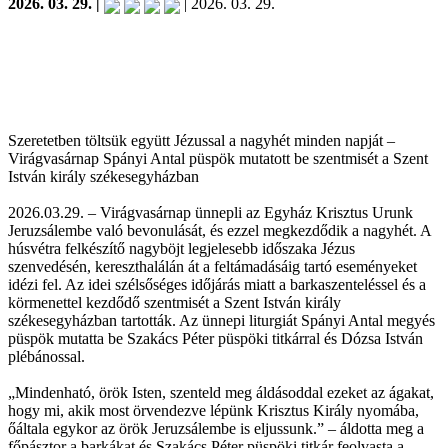
2026. 03. 29. |
| 2026. 03. 29.
Szeretetben töltsük együtt Jézussal a nagyhét minden napját –
Virágvasárnap Spányi Antal püspök mutatott be szentmisét a Szent
István király székesegyházban
2026.03.29. – Virágvasárnap ünnepli az Egyház Krisztus Urunk
Jeruzsálembe való bevonulását, és ezzel megkezdődik a nagyhét. A
húsvétra felkészítő nagyböjt legjelesebb időszaka Jézus
szenvedésén, kereszthalálán át a feltámadásáig tartó eseményeket
idézi fel. Az idei szélsőséges időjárás miatt a barkaszenteléssel és a
körmenettel kezdődő szentmisét a Szent István király
székesegyházban tartották. Az ünnepi liturgiát Spányi Antal megyés
püspök mutatta be Szakács Péter püspöki titkárral és Dózsa István
plébánossal.
„Mindenható, örök Isten, szenteld meg áldásoddal ezeket az ágakat,
hogy mi, akik most örvendezve lépünk Krisztus Király nyomába,
őáltala egykor az örök Jeruzsálembe is eljussunk.” – áldotta meg a
főpásztor a barkákat és Szakács Péter püspöki titkár feolvasta a