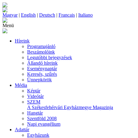
Magyar
|
English
|
Deutsch
|
Francais
|
Italiano
Menü
Híreink
Programajánló
Beszámolóink
Legutóbbi bejegyzések
Állandó híreink
Eseménynaptár
Keresés, szűrés
Ünnepkörök
Média
Képtár
Videótár
SZEM
A Székesfehérvári Egyházmegye Magazinja
Hangtár
Szentföld 2008
Napi evangélium
Adattár
Egyházunk