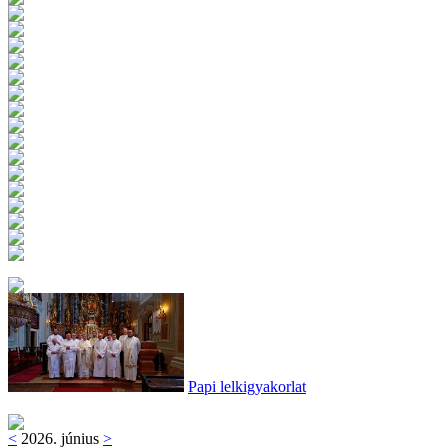
Papi lelkigyakorlat
<
2026. június
>