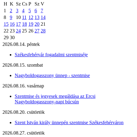
H
K
Sz
Cs
P
Sz
V
1
2
3
4
5
6
7
8
9
10
11
12
13
14
15
16
17
18
19
20
21
22
23
24
25
26
27
28
29
30
2026.08.14. péntek
Székesfehérvár fogadalmi szentmiséje
2026.08.15. szombat
Nagyboldogasszony ünnep - szentmise
2026.08.16. vasárnap
Szentmise és jegyesek megáldása az Ercsi
Nagyboldogasszony-napi búcsún
2026.08.20. csütörtök
Szent István király ünnepén szentmise Székesfehérváron
2026.08.27. csütörtök