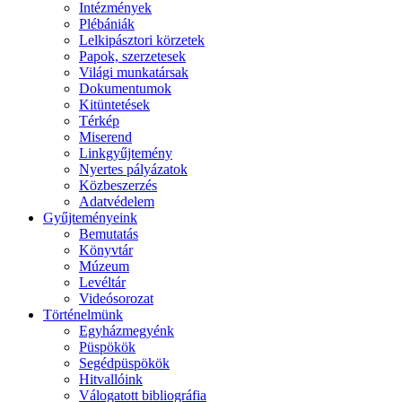
Intézmények
Plébániák
Lelkipásztori körzetek
Papok, szerzetesek
Világi munkatársak
Dokumentumok
Kitüntetések
Térkép
Miserend
Linkgyűjtemény
Nyertes pályázatok
Közbeszerzés
Adatvédelem
Gyűjteményeink
Bemutatás
Könyvtár
Múzeum
Levéltár
Videósorozat
Történelmünk
Egyházmegyénk
Püspökök
Segédpüspökök
Hitvallóink
Válogatott bibliográfia