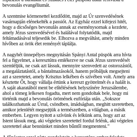
bevonulás evangéliumát.
A szentmise körmenettel kezdődött, majd az Úr szenvedésének
vasárnapján elénekelték a passiót. Az Egyház ezzel kifejezi hitét,
hogy a dicsőséges bevonulás annak az eseménysornak a kezdete,
amely Jézus szenvedésével és halálával folytatódik, majd
feltámadásával teljesedik be. Elhozva a megváltást, amely minden
hívőben az örök élet reményét táplálja.
A nagyhét ünnepélyes megnyitásán Spányi Antal püspök arra hívta
fel a figyelmet, a keresztútra emlékezve ne csak Jézus szenvedését
szemléljük, ne csak azt lássuk, mennyire szenvedett az ostorozástól,
a megaláztatástól, a bántalmazásokól, hanem próbáljuk megsejteni
azt a szeretetet, amely Krisztus lelkében és szívében volt. Amely arra
késztette Őt, hogy vállalja értünk a kereszt gyötrelmét és a halált is.
A saját akaratából ment be elítélésének helyszínére Jeruzsálembe,
ahol a tömeg lelkesen fogadta, mert nem gondoltak bele, hogy mi
történik majd a bevonulás örömének eufóriája után. „Sokszor
találkozhatunk az Úrral, csöndben, imádságban, meghitt szeretetben,
amikor jelenlétét megsejtjük a természetben, a világban, a másik
emberben. Legyen nyitott a szívünk és lelkünk arra, hogy azt az
Istent lássuk meg, aki végtelen szeretettel fordul felénk, aki végtelen
szeretettel akar bennünket minden bűntől megmenteni.”