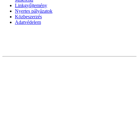
Linkgyűjtemény
Nyertes pályázatok
Közbeszerzés
Adatvédelem