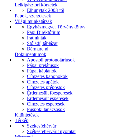
Lelkipásztori körzetek
Elhunytak 2003-tól
Papok, szerzetesek
Világi munkatársak
Egyházmegyei Törvénykönyv
Papi Direktórium
Iratminták
Stóladíj táblázat
Bérmarend
Dokumentumok
Apostoli protonotáriusok
Pápai prelátusok
Pápai káplánok
Címzetes kanonokok
Címzetes apátok
Címzetes prépostok
Érdemesült főesperesek
Érdemesült esperesek
Címzetes esperesek
Püspöki tanácsosok
Kitüntetések
Térkép
Székesfehérvár
Székesfehérvárit nyomtat
Miserend