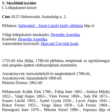
V. Mezőföldi kerület
I. Lelkipásztori körzet
Cím:
8125 Sárkeresztúr, Szabadság u. 2.
Plébános:
Sárbogárd – Szent László király plébánia
látja el
Világi lelkipásztori munkatárs:
Hegedüs Angelika
Katekéta:
Hegedüs Angelika
Adatvédelmi tisztviselő:
Marczali Ügyvédi Iroda
1755-tõl Aba filiája, 1788-tól plébánia, templomát az egyházmegye
elsõ püspöke építteti védõszentjének tiszteletére.
Anyakönyvek: kereszteltekrõl és megholtakról 1788-tól,
Anyakönyvek: házasultakról 1806-tól
Historia Domus: 1862-tõl
Plébánosok: Králik Elek 1788–, Fülöp Imre 1801–, Strázsa Mihály
1822–, Vaigl Alajos 1863–, Vinis Ferenc 1869–, Saly Pál 1872–,
Szauer László 1903–, Szabó Gyula 1930–, Laczó Alajos 1941–,
Bokor Ferenc 1955–, Varga János 1959–, Gál Ferenc 1969–,
Harangozó Imre 1970–, Mikolai József 1989–, Soponya látja el