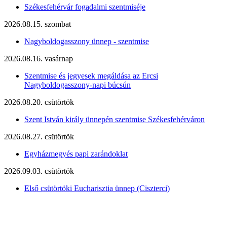
Székesfehérvár fogadalmi szentmiséje
2026.08.15. szombat
Nagyboldogasszony ünnep - szentmise
2026.08.16. vasárnap
Szentmise és jegyesek megáldása az Ercsi
Nagyboldogasszony-napi búcsún
2026.08.20. csütörtök
Szent István király ünnepén szentmise Székesfehérváron
2026.08.27. csütörtök
Egyházmegyés papi zarándoklat
2026.09.03. csütörtök
Első csütörtöki Eucharisztia ünnep (Ciszterci)