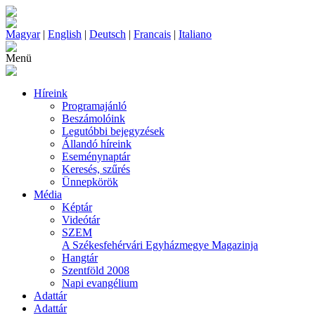
Magyar
|
English
|
Deutsch
|
Francais
|
Italiano
Menü
Híreink
Programajánló
Beszámolóink
Legutóbbi bejegyzések
Állandó híreink
Eseménynaptár
Keresés, szűrés
Ünnepkörök
Média
Képtár
Videótár
SZEM
A Székesfehérvári Egyházmegye Magazinja
Hangtár
Szentföld 2008
Napi evangélium
Adattár
Adattár