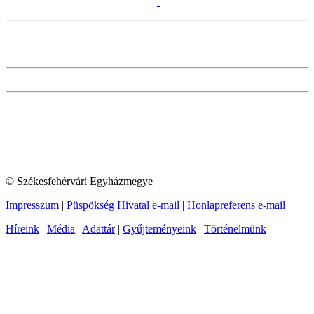
© Székesfehérvári Egyházmegye
Impresszum
|
Püspökség Hivatal e-mail
|
Honlapreferens e-mail
Híreink
|
Média
|
Adattár
|
Gyűjteményeink
|
Történelmünk