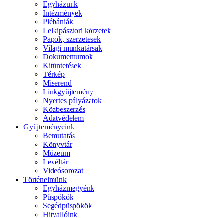
Egyházunk
Intézmények
Plébániák
Lelkipásztori körzetek
Papok, szerzetesek
Világi munkatársak
Dokumentumok
Kitüntetések
Térkép
Miserend
Linkgyűjtemény
Nyertes pályázatok
Közbeszerzés
Adatvédelem
Gyűjteményeink
Bemutatás
Könyvtár
Múzeum
Levéltár
Videósorozat
Történelmünk
Egyházmegyénk
Püspökök
Segédpüspökök
Hitvallóink