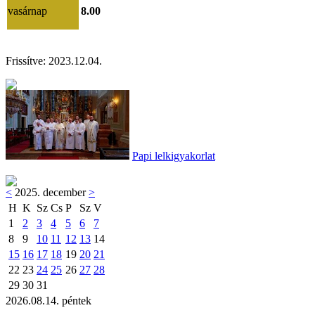
vasárnap
8.00
Frissítve:
2023.12.04.
Papi lelkigyakorlat
<
2025. december
>
H
K
Sz
Cs
P
Sz
V
1
2
3
4
5
6
7
8
9
10
11
12
13
14
15
16
17
18
19
20
21
22
23
24
25
26
27
28
29
30
31
2026.08.14. péntek