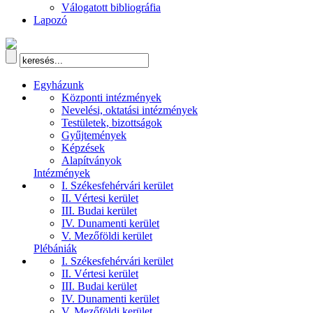
Válogatott bibliográfia
Lapozó
Egyházunk
Központi intézmények
Nevelési, oktatási intézmények
Testületek, bizottságok
Gyűjtemények
Képzések
Alapítványok
Intézmények
I. Székesfehérvári kerület
II. Vértesi kerület
III. Budai kerület
IV. Dunamenti kerület
V. Mezőföldi kerület
Plébániák
I. Székesfehérvári kerület
II. Vértesi kerület
III. Budai kerület
IV. Dunamenti kerület
V. Mezőföldi kerület