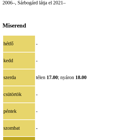
2006–,
Sárbogárd látja el 2021
–
Miserend
hétfő
-
kedd
-
szerda
télen
17.00
; nyáron
18.00
csütörtök
-
péntek
-
szombat
-