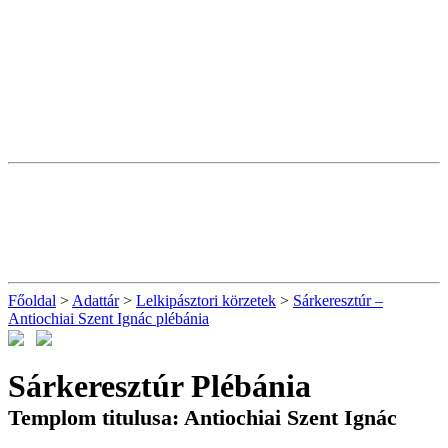
Főoldal
>
Adattár
>
Lelkipásztori körzetek
>
Sárkeresztúr –
Antiochiai Szent Ignác plébánia
Sárkeresztúr Plébánia
Templom titulusa: Antiochiai Szent Ignác