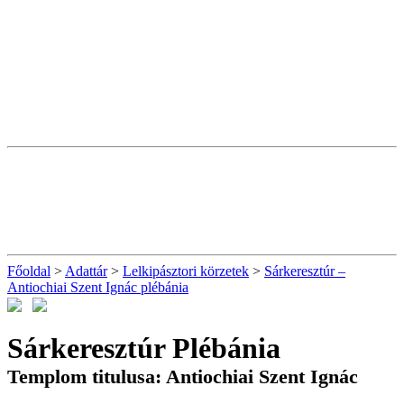
Főoldal
>
Adattár
>
Lelkipásztori körzetek
>
Sárkeresztúr –
Antiochiai Szent Ignác plébánia
Sárkeresztúr Plébánia
Templom titulusa: Antiochiai Szent Ignác