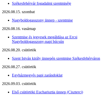
Székesfehérvár fogadalmi szentmiséje
2026.08.15. szombat
Nagyboldogasszony ünnep - szentmise
2026.08.16. vasárnap
Szentmise és jegyesek megáldása az Ercsi
Nagyboldogasszony-napi búcsún
2026.08.20. csütörtök
Szent István király ünnepén szentmise Székesfehérváron
2026.08.27. csütörtök
Egyházmegyés papi zarándoklat
2026.09.03. csütörtök
Első csütörtöki Eucharisztia ünnep (Ciszterci)