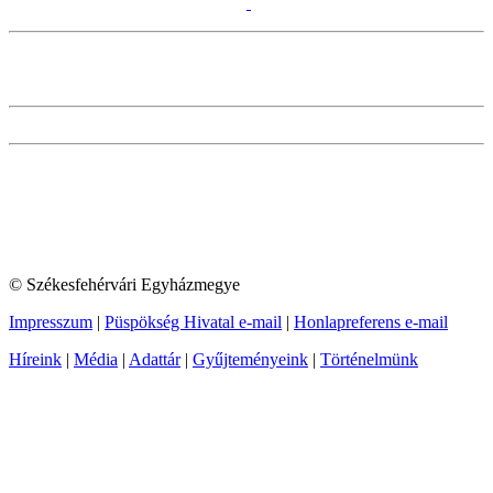
© Székesfehérvári Egyházmegye
Impresszum
|
Püspökség Hivatal e-mail
|
Honlapreferens e-mail
Híreink
|
Média
|
Adattár
|
Gyűjteményeink
|
Történelmünk