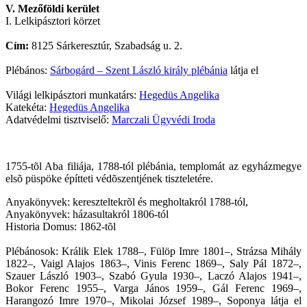
V. Mezőföldi kerület
I. Lelkipásztori körzet
Cím:
8125 Sárkeresztúr, Szabadság u. 2.
Plébános:
Sárbogárd – Szent László király plébánia
látja el
Világi lelkipásztori munkatárs:
Hegedüs Angelika
Katekéta:
Hegedüs Angelika
Adatvédelmi tisztviselő:
Marczali Ügyvédi Iroda
1755-tõl Aba filiája, 1788-tól plébánia, templomát az egyházmegye
elsõ püspöke építteti védõszentjének tiszteletére.
Anyakönyvek: kereszteltekrõl és megholtakról 1788-tól,
Anyakönyvek: házasultakról 1806-tól
Historia Domus: 1862-tõl
Plébánosok: Králik Elek 1788–, Fülöp Imre 1801–, Strázsa Mihály
1822–, Vaigl Alajos 1863–, Vinis Ferenc 1869–, Saly Pál 1872–,
Szauer László 1903–, Szabó Gyula 1930–, Laczó Alajos 1941–,
Bokor Ferenc 1955–, Varga János 1959–, Gál Ferenc 1969–,
Harangozó Imre 1970–, Mikolai József 1989–, Soponya látja el