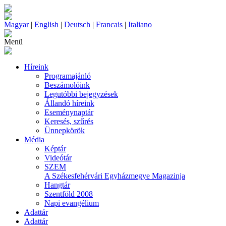
Magyar
|
English
|
Deutsch
|
Francais
|
Italiano
Menü
Híreink
Programajánló
Beszámolóink
Legutóbbi bejegyzések
Állandó híreink
Eseménynaptár
Keresés, szűrés
Ünnepkörök
Média
Képtár
Videótár
SZEM
A Székesfehérvári Egyházmegye Magazinja
Hangtár
Szentföld 2008
Napi evangélium
Adattár
Adattár