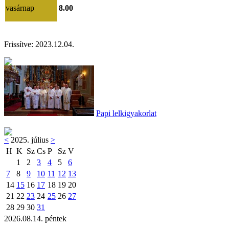
vasárnap
8.00
Frissítve:
2023.12.04.
Papi lelkigyakorlat
<
2025. július
>
H
K
Sz
Cs
P
Sz
V
1
2
3
4
5
6
7
8
9
10
11
12
13
14
15
16
17
18
19
20
21
22
23
24
25
26
27
28
29
30
31
2026.08.14. péntek