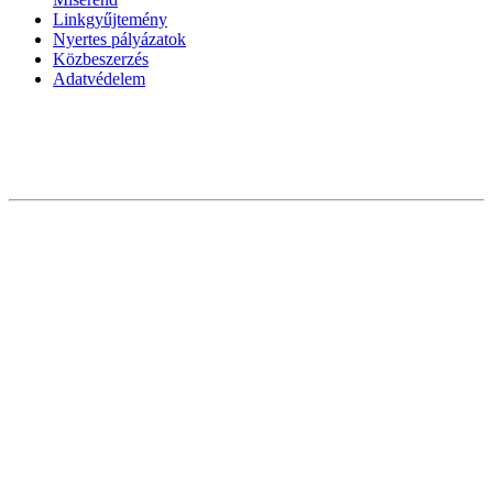
Linkgyűjtemény
Nyertes pályázatok
Közbeszerzés
Adatvédelem