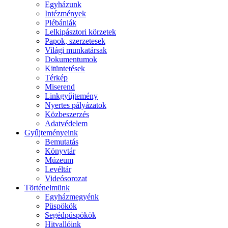
Egyházunk
Intézmények
Plébániák
Lelkipásztori körzetek
Papok, szerzetesek
Világi munkatársak
Dokumentumok
Kitüntetések
Térkép
Miserend
Linkgyűjtemény
Nyertes pályázatok
Közbeszerzés
Adatvédelem
Gyűjteményeink
Bemutatás
Könyvtár
Múzeum
Levéltár
Videósorozat
Történelmünk
Egyházmegyénk
Püspökök
Segédpüspökök
Hitvallóink