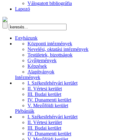
Válogatott bibliográfia
Lapozó
Egyházunk
Központi intézmények
Nevelési, oktatási intézmények
Testületek, bizottságok
Gyűjtemények
Képzések
Alapítványok
Intézmények
I. Székesfehérvári kerület
II. Vértesi kerület
III. Budai kerület
IV. Dunamenti kerület
V. Mezőföldi kerület
Plébániák
I. Székesfehérvári kerület
II. Vértesi kerület
III. Budai kerület
IV. Dunamenti kerület
V. Mezőföldi kerület