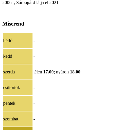
2006–,
Sárbogárd látja el 2021
–
Miserend
hétfő
-
kedd
-
szerda
télen
17.00
; nyáron
18.00
csütörtök
-
péntek
-
szombat
-