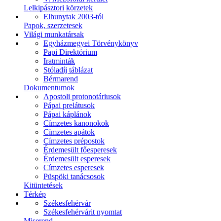
Lelkipásztori körzetek
Elhunytak 2003-tól
Papok, szerzetesek
Világi munkatársak
Egyházmegyei Törvénykönyv
Papi Direktórium
Iratminták
Stóladíj táblázat
Bérmarend
Dokumentumok
Apostoli protonotáriusok
Pápai prelátusok
Pápai káplánok
Címzetes kanonokok
Címzetes apátok
Címzetes prépostok
Érdemesült főesperesek
Érdemesült esperesek
Címzetes esperesek
Püspöki tanácsosok
Kitüntetések
Térkép
Székesfehérvár
Székesfehérvárit nyomtat
Miserend