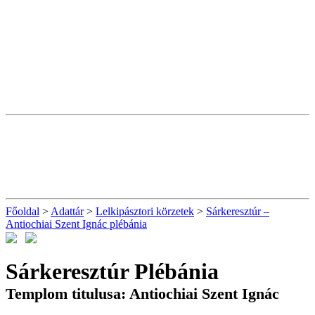
Főoldal
>
Adattár
>
Lelkipásztori körzetek
>
Sárkeresztúr –
Antiochiai Szent Ignác plébánia
Sárkeresztúr Plébánia
Templom titulusa: Antiochiai Szent Ignác