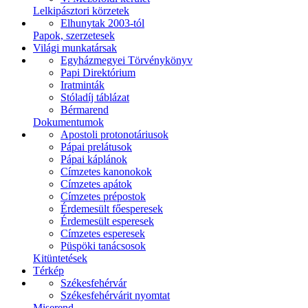
Lelkipásztori körzetek
Elhunytak 2003-tól
Papok, szerzetesek
Világi munkatársak
Egyházmegyei Törvénykönyv
Papi Direktórium
Iratminták
Stóladíj táblázat
Bérmarend
Dokumentumok
Apostoli protonotáriusok
Pápai prelátusok
Pápai káplánok
Címzetes kanonokok
Címzetes apátok
Címzetes prépostok
Érdemesült főesperesek
Érdemesült esperesek
Címzetes esperesek
Püspöki tanácsosok
Kitüntetések
Térkép
Székesfehérvár
Székesfehérvárit nyomtat
Miserend