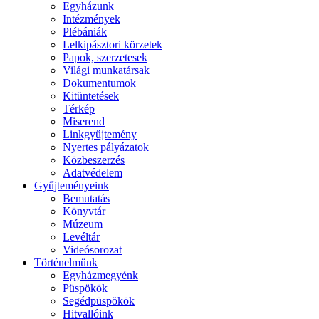
Egyházunk
Intézmények
Plébániák
Lelkipásztori körzetek
Papok, szerzetesek
Világi munkatársak
Dokumentumok
Kitüntetések
Térkép
Miserend
Linkgyűjtemény
Nyertes pályázatok
Közbeszerzés
Adatvédelem
Gyűjteményeink
Bemutatás
Könyvtár
Múzeum
Levéltár
Videósorozat
Történelmünk
Egyházmegyénk
Püspökök
Segédpüspökök
Hitvallóink