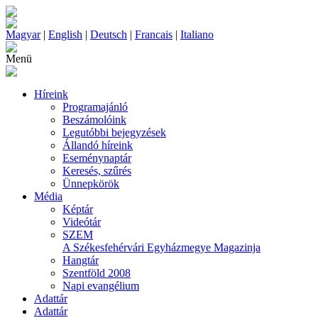
Magyar
|
English
|
Deutsch
|
Francais
|
Italiano
Menü
Híreink
Programajánló
Beszámolóink
Legutóbbi bejegyzések
Állandó híreink
Eseménynaptár
Keresés, szűrés
Ünnepkörök
Média
Képtár
Videótár
SZEM
A Székesfehérvári Egyházmegye Magazinja
Hangtár
Szentföld 2008
Napi evangélium
Adattár
Adattár