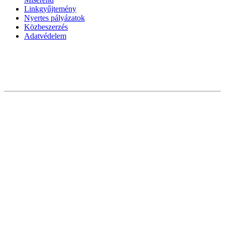
Linkgyűjtemény
Nyertes pályázatok
Közbeszerzés
Adatvédelem