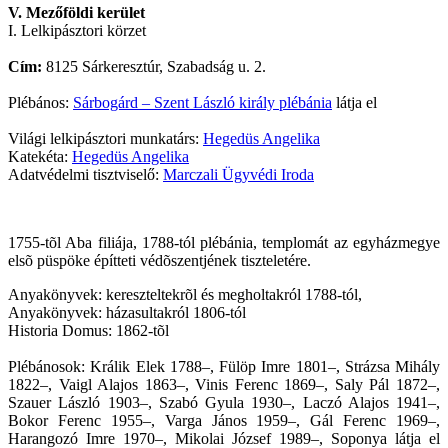
V. Mezőföldi kerület
I. Lelkipásztori körzet
Cím:
8125 Sárkeresztúr, Szabadság u. 2.
Plébános:
Sárbogárd – Szent László király plébánia
látja el
Világi lelkipásztori munkatárs:
Hegedüs Angelika
Katekéta:
Hegedüs Angelika
Adatvédelmi tisztviselő:
Marczali Ügyvédi Iroda
1755-tõl Aba filiája, 1788-tól plébánia, templomát az egyházmegye
elsõ püspöke építteti védõszentjének tiszteletére.
Anyakönyvek: kereszteltekrõl és megholtakról 1788-tól,
Anyakönyvek: házasultakról 1806-tól
Historia Domus: 1862-tõl
Plébánosok: Králik Elek 1788–, Fülöp Imre 1801–, Strázsa Mihály
1822–, Vaigl Alajos 1863–, Vinis Ferenc 1869–, Saly Pál 1872–,
Szauer László 1903–, Szabó Gyula 1930–, Laczó Alajos 1941–,
Bokor Ferenc 1955–, Varga János 1959–, Gál Ferenc 1969–,
Harangozó Imre 1970–, Mikolai József 1989–, Soponya látja el