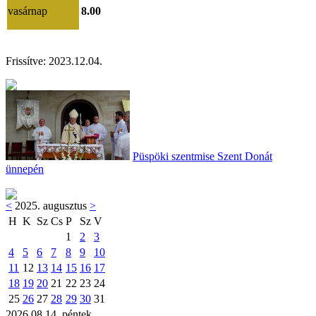
vasárnap
8.00
Frissítve:
2023.12.04.
Püspöki szentmise Szent Donát
ünnepén
<
2025. augusztus
>
H
K
Sz
Cs
P
Sz
V
1
2
3
4
5
6
7
8
9
10
11
12
13
14
15
16
17
18
19
20
21
22
23
24
25
26
27
28
29
30
31
2026.08.14. péntek