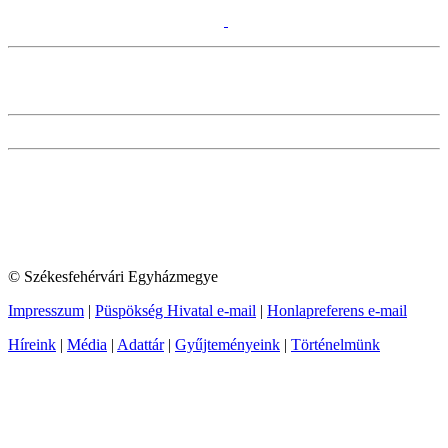
© Székesfehérvári Egyházmegye
Impresszum
|
Püspökség Hivatal e-mail
|
Honlapreferens e-mail
Híreink
|
Média
|
Adattár
|
Gyűjteményeink
|
Történelmünk