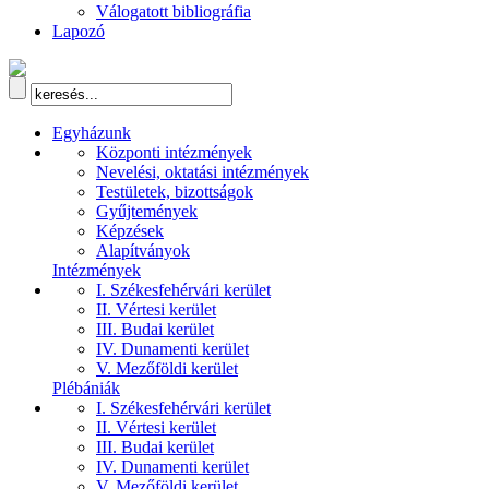
Válogatott bibliográfia
Lapozó
Egyházunk
Központi intézmények
Nevelési, oktatási intézmények
Testületek, bizottságok
Gyűjtemények
Képzések
Alapítványok
Intézmények
I. Székesfehérvári kerület
II. Vértesi kerület
III. Budai kerület
IV. Dunamenti kerület
V. Mezőföldi kerület
Plébániák
I. Székesfehérvári kerület
II. Vértesi kerület
III. Budai kerület
IV. Dunamenti kerület
V. Mezőföldi kerület