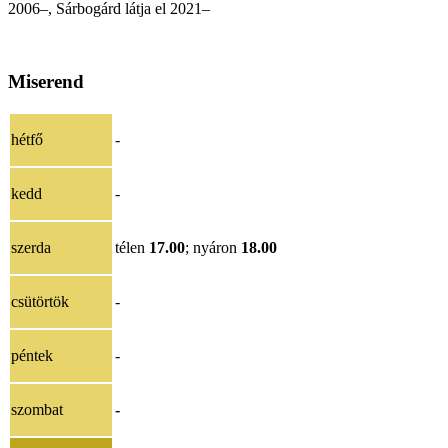
2006–,
Sárbogárd látja el 2021
–
Miserend
hétfő
-
kedd
-
szerda
télen
17.00
; nyáron
18.00
csütörtök
-
péntek
-
szombat
-