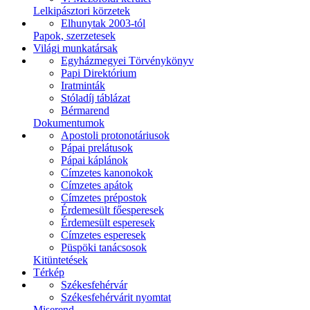
Lelkipásztori körzetek
Elhunytak 2003-tól
Papok, szerzetesek
Világi munkatársak
Egyházmegyei Törvénykönyv
Papi Direktórium
Iratminták
Stóladíj táblázat
Bérmarend
Dokumentumok
Apostoli protonotáriusok
Pápai prelátusok
Pápai káplánok
Címzetes kanonokok
Címzetes apátok
Címzetes prépostok
Érdemesült főesperesek
Érdemesült esperesek
Címzetes esperesek
Püspöki tanácsosok
Kitüntetések
Térkép
Székesfehérvár
Székesfehérvárit nyomtat
Miserend