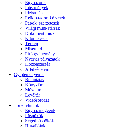
Egyházunk
Intézmények
Plébániák
Lelkipásztori körzetek
Papok, szerzetesek
Világi munkatársak
Dokumentumok
Kitüntetések
Térkép
Miserend
Linkgyűjtemény
Nyertes pályázatok
Közbeszerzés
Adatvédelem
Gyűjteményeink
Bemutatás
Könyvtár
Múzeum
Levéltár
Videósorozat
Történelmünk
Egyházmegyénk
Püspökök
Segédpüspökök
Hitvallóink