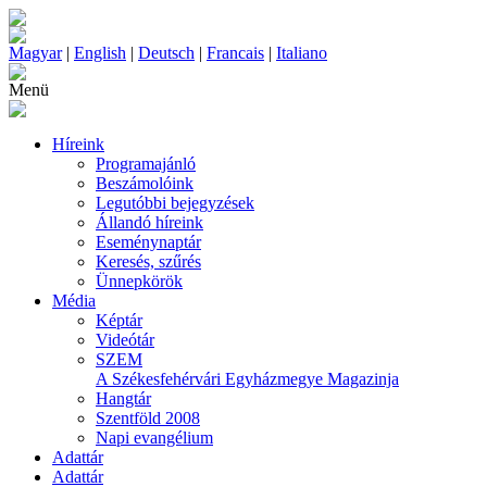
Magyar
|
English
|
Deutsch
|
Francais
|
Italiano
Menü
Híreink
Programajánló
Beszámolóink
Legutóbbi bejegyzések
Állandó híreink
Eseménynaptár
Keresés, szűrés
Ünnepkörök
Média
Képtár
Videótár
SZEM
A Székesfehérvári Egyházmegye Magazinja
Hangtár
Szentföld 2008
Napi evangélium
Adattár
Adattár