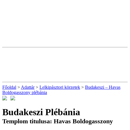
Főoldal
>
Adattár
>
Lelkipásztori körzetek
>
Budakeszi – Havas
Boldogasszony plébánia
Budakeszi Plébánia
Templom titulusa: Havas Boldogasszony