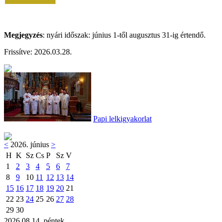
Megjegyzés
: nyári időszak: június 1-től augusztus 31-ig értendő.
Frissítve: 2026.03.28.
Papi lelkigyakorlat
<
2026. június
>
H
K
Sz
Cs
P
Sz
V
1
2
3
4
5
6
7
8
9
10
11
12
13
14
15
16
17
18
19
20
21
22
23
24
25
26
27
28
29
30
2026.08.14. péntek