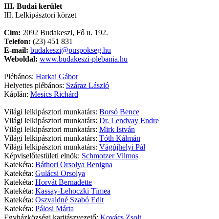
III. Budai kerület
III. Lelkipásztori körzet
Cím:
2092 Budakeszi, Fő u. 192.
Telefon:
(23) 451 831
E-mail:
budakeszi@puspokseg.hu
Weboldal:
www.budakeszi-plebania.hu
Plébános:
Harkai Gábor
Helyettes plébános:
Száraz László
Káplán:
Mesics Richárd
Világi lelkipásztori munkatárs:
Borsó Bence
Világi lelkipásztori munkatárs:
Dr. Lendvay Endre
Világi lelkipásztori munkatárs:
Mirk István
Világi lelkipásztori munkatárs:
Tóth Kálmán
Világi lelkipásztori munkatárs:
Vágújhelyi Pál
Képviselőtestületi elnök:
Schmotzer Vilmos
Katekéta:
Báthori Orsolya Benigna
Katekéta:
Gulácsi Orsolya
Katekéta:
Horvát Bernadette
Katekéta:
Kassay-Lehoczki Tímea
Katekéta:
Oszvaldné Szabó Edit
Katekéta:
Pálosi Márta
Egyházközségi karitászvezető:
Kovács Zsolt