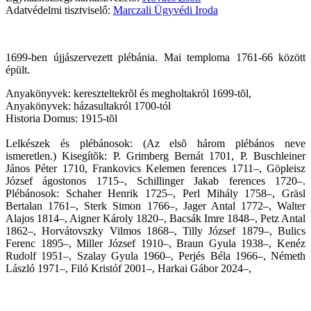
Adatvédelmi tisztviselő:
Marczali Ügyvédi Iroda
1699-ben újjászervezett plébánia. Mai temploma 1761-66 között
épült.
Anyakönyvek: kereszteltekrõl és megholtakról 1699-tõl,
Anyakönyvek: házasultakról 1700-tól
Historia Domus: 1915-tõl
Lelkészek és plébánosok: (Az elsõ három plébános neve
ismeretlen.) Kisegítõk: P. Grimberg Bernát 1701, P. Buschleiner
János Péter 1710, Frankovics Kelemen ferences 1711–, Göpleisz
József ágostonos 1715–, Schillinger Jakab ferences 1720–.
Plébánosok: Schaher Henrik 1725–, Perl Mihály 1758–, Gräsl
Bertalan 1761–, Sterk Simon 1766–, Jager Antal 1772–, Walter
Alajos 1814–, Aigner Károly 1820–, Bacsák Imre 1848–, Petz Antal
1862–, Horvátovszky Vilmos 1868–, Tilly József 1879–, Bulics
Ferenc 1895–, Miller József 1910–, Braun Gyula 1938–, Kenéz
Rudolf 1951–, Szalay Gyula 1960–, Perjés Béla 1966–, Németh
László 1971–, Filó Kristóf 2001–, Harkai Gábor 2024
–,