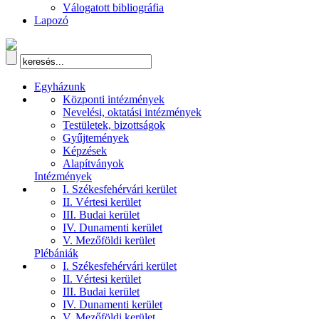
Válogatott bibliográfia
Lapozó
Egyházunk
Központi intézmények
Nevelési, oktatási intézmények
Testületek, bizottságok
Gyűjtemények
Képzések
Alapítványok
Intézmények
I. Székesfehérvári kerület
II. Vértesi kerület
III. Budai kerület
IV. Dunamenti kerület
V. Mezőföldi kerület
Plébániák
I. Székesfehérvári kerület
II. Vértesi kerület
III. Budai kerület
IV. Dunamenti kerület
V. Mezőföldi kerület