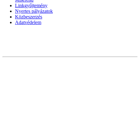
Linkgyűjtemény
Nyertes pályázatok
Közbeszerzés
Adatvédelem