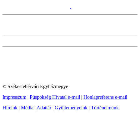
© Székesfehérvári Egyházmegye
Impresszum
|
Püspökség Hivatal e-mail
|
Honlapreferens e-mail
Híreink
|
Média
|
Adattár
|
Gyűjteményeink
|
Történelmünk