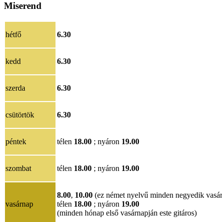
Miserend
hétfő
6.30
kedd
6.30
szerda
6.30
csütörtök
6.30
péntek
télen
18.00
; nyáron
19.00
szombat
télen
18.00
; nyáron
19.00
8.00
,
10.00
(ez német nyelvű minden negyedik vasá
vasárnap
télen
18.00
; nyáron
19.00
(minden hónap első vasárnapján este gitáros)