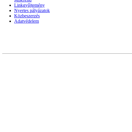
Linkgyűjtemény
Nyertes pályázatok
Közbeszerzés
Adatvédelem