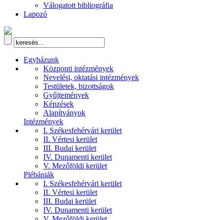
Válogatott bibliográfia
Lapozó
Egyházunk
Központi intézmények
Nevelési, oktatási intézmények
Testületek, bizottságok
Gyűjtemények
Képzések
Alapítványok
Intézmények
I. Székesfehérvári kerület
II. Vértesi kerület
III. Budai kerület
IV. Dunamenti kerület
V. Mezőföldi kerület
Plébániák
I. Székesfehérvári kerület
II. Vértesi kerület
III. Budai kerület
IV. Dunamenti kerület
V. Mezőföldi kerület