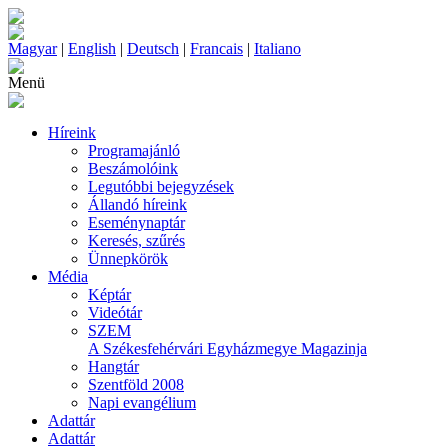
Magyar
|
English
|
Deutsch
|
Francais
|
Italiano
Menü
Híreink
Programajánló
Beszámolóink
Legutóbbi bejegyzések
Állandó híreink
Eseménynaptár
Keresés, szűrés
Ünnepkörök
Média
Képtár
Videótár
SZEM
A Székesfehérvári Egyházmegye Magazinja
Hangtár
Szentföld 2008
Napi evangélium
Adattár
Adattár