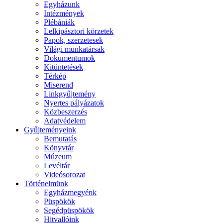
Egyházunk
Intézmények
Plébániák
Lelkipásztori körzetek
Papok, szerzetesek
Világi munkatársak
Dokumentumok
Kitüntetések
Térkép
Miserend
Linkgyűjtemény
Nyertes pályázatok
Közbeszerzés
Adatvédelem
Gyűjteményeink
Bemutatás
Könyvtár
Múzeum
Levéltár
Videósorozat
Történelmünk
Egyházmegyénk
Püspökök
Segédpüspökök
Hitvallóink