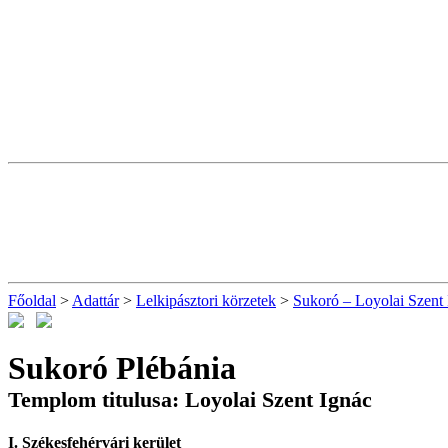
Főoldal
>
Adattár
>
Lelkipásztori körzetek
>
Sukoró – Loyolai Szent 
Sukoró Plébánia
Templom titulusa: Loyolai Szent Ignác
I. Székesfehérvári kerület