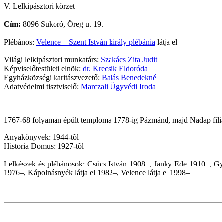
V. Lelkipásztori körzet
Cím:
8096 Sukoró, Öreg u. 19.
Plébános:
Velence – Szent István király plébánia
látja el
Világi lelkipásztori munkatárs:
Szakács Zita Judit
Képviselőtestületi elnök:
dr. Krecsik Eldoróda
Egyházközségi karitászvezető:
Balás Benedekné
Adatvédelmi tisztviselő:
Marczali Ügyvédi Iroda
1767-68 folyamán épült temploma 1778-ig Pázmánd, majd Nadap filiája
Anyakönyvek: 1944-tõl
Historia Domus: 1927-tõl
Lelkészek és plébánosok: Csúcs István 1908–, Janky Ede 1910–, G
1976–, Kápolnásnyék látja el 1982–, Velence látja el 1998–