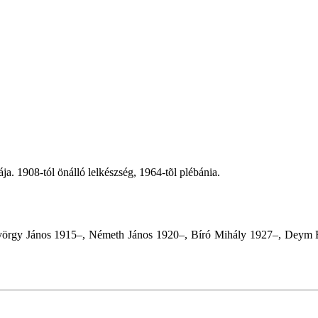
. 1908-tól önálló lelkészség, 1964-tõl plébánia.
yörgy János 1915–, Németh János 1920–, Bíró Mihály 1927–, Deym B