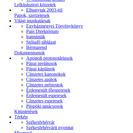
Lelkipásztori körzetek
Elhunytak 2003-tól
Papok, szerzetesek
Világi munkatársak
Egyházmegyei Törvénykönyv
Papi Direktórium
Iratminták
Stóladíj táblázat
Bérmarend
Dokumentumok
Apostoli protonotáriusok
Pápai prelátusok
Pápai káplánok
Címzetes kanonokok
Címzetes apátok
Címzetes prépostok
Érdemesült főesperesek
Érdemesült esperesek
Címzetes esperesek
Püspöki tanácsosok
Kitüntetések
Térkép
Székesfehérvár
Székesfehérvárit nyomtat
Miserend