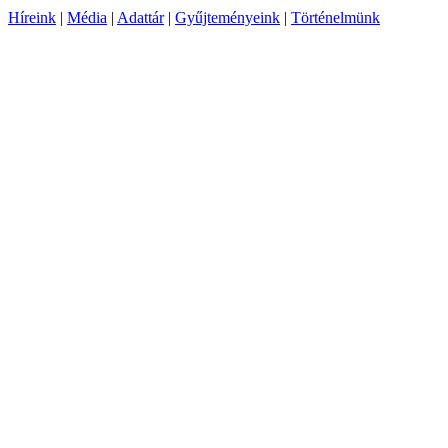
Híreink
|
Média
|
Adattár
|
Gyűjteményeink
|
Történelmünk