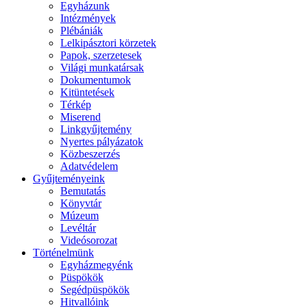
Egyházunk
Intézmények
Plébániák
Lelkipásztori körzetek
Papok, szerzetesek
Világi munkatársak
Dokumentumok
Kitüntetések
Térkép
Miserend
Linkgyűjtemény
Nyertes pályázatok
Közbeszerzés
Adatvédelem
Gyűjteményeink
Bemutatás
Könyvtár
Múzeum
Levéltár
Videósorozat
Történelmünk
Egyházmegyénk
Püspökök
Segédpüspökök
Hitvallóink