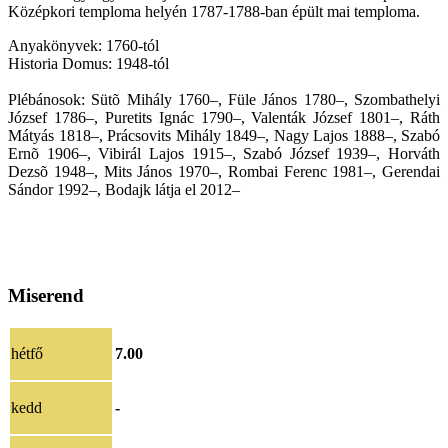
Középkori temploma helyén 1787-1788-ban épült mai temploma.
Anyakönyvek: 1760-tól
Historia Domus: 1948-tól
Plébánosok: Sütõ Mihály 1760–, Füle János 1780–, Szombathelyi
József 1786–, Puretits Ignác 1790–, Valenták József 1801–, Ráth
Mátyás 1818–, Prácsovits Mihály 1849–, Nagy Lajos 1888–, Szabó
Ernõ 1906–, Vibirál Lajos 1915–, Szabó József 1939–, Horváth
Dezsõ 1948–, Mits János 1970–, Rombai Ferenc 1981–, Gerendai
Sándor 1992–, Bodajk látja el 2012–
Miserend
hétfő
7.00
kedd
-