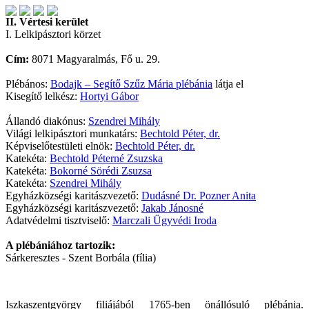
II. Vértesi kerület
I. Lelkipásztori körzet
Cím:
8071 Magyaralmás, Fő u. 29.
Plébános:
Bodajk – Segítő Szűz Mária plébánia
látja el
Kisegítő lelkész:
Hortyi Gábor
Állandó diakónus:
Szendrei Mihály
Világi lelkipásztori munkatárs:
Bechtold Péter, dr.
Képviselőtestületi elnök:
Bechtold Péter, dr.
Katekéta:
Bechtold Péterné Zsuzska
Katekéta:
Bokorné Sörédi Zsuzsa
Katekéta:
Szendrei Mihály
Egyházközségi karitászvezető:
Dudásné Dr. Pozner Anita
Egyházközségi karitászvezető:
Jakab Jánosné
Adatvédelmi tisztviselő:
Marczali Ügyvédi Iroda
A plébániához tartozik:
Sárkeresztes - Szent Borbála (fília)
Iszkaszentgyörgy filiájából 1765-ben önállósuló plébánia.