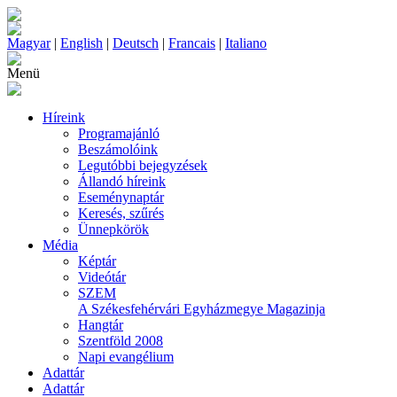
Magyar
|
English
|
Deutsch
|
Francais
|
Italiano
Menü
Híreink
Programajánló
Beszámolóink
Legutóbbi bejegyzések
Állandó híreink
Eseménynaptár
Keresés, szűrés
Ünnepkörök
Média
Képtár
Videótár
SZEM
A Székesfehérvári Egyházmegye Magazinja
Hangtár
Szentföld 2008
Napi evangélium
Adattár
Adattár