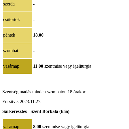
szerda
-
csütörtök
-
péntek
18.00
szombat
-
vasárnap
11.00
szentmise vagy igeliturgia
Szentségimádás minden szombaton 18 órakor.
Frissítve:
2023.11.27.
Sárkeresztes - Szent Borbála (fília)
vasárnap
8.00
szentmise vagy igeliturgia