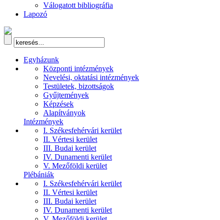
Válogatott bibliográfia
Lapozó
Egyházunk
Központi intézmények
Nevelési, oktatási intézmények
Testületek, bizottságok
Gyűjtemények
Képzések
Alapítványok
Intézmények
I. Székesfehérvári kerület
II. Vértesi kerület
III. Budai kerület
IV. Dunamenti kerület
V. Mezőföldi kerület
Plébániák
I. Székesfehérvári kerület
II. Vértesi kerület
III. Budai kerület
IV. Dunamenti kerület
V. Mezőföldi kerület