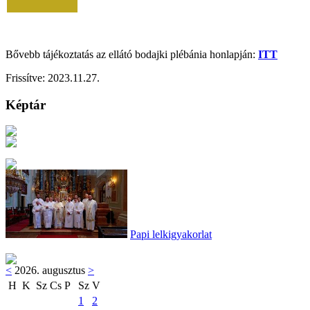
Bővebb tájékoztatás az ellátó bodajki plébánia honlapján:
ITT
Frissítve:
2023.11.27.
Képtár
Papi lelkigyakorlat
<
2026. augusztus
>
H
K
Sz
Cs
P
Sz
V
1
2