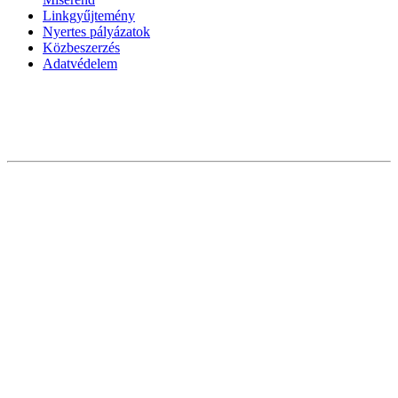
Linkgyűjtemény
Nyertes pályázatok
Közbeszerzés
Adatvédelem