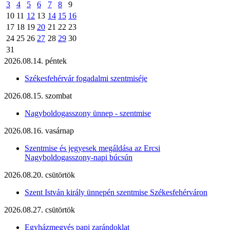
3
4
5
6
7
8
9
10
11
12
13
14
15
16
17
18
19
20
21
22
23
24
25
26
27
28
29
30
31
2026.08.14. péntek
Székesfehérvár fogadalmi szentmiséje
2026.08.15. szombat
Nagyboldogasszony ünnep - szentmise
2026.08.16. vasárnap
Szentmise és jegyesek megáldása az Ercsi
Nagyboldogasszony-napi búcsún
2026.08.20. csütörtök
Szent István király ünnepén szentmise Székesfehérváron
2026.08.27. csütörtök
Egyházmegyés papi zarándoklat