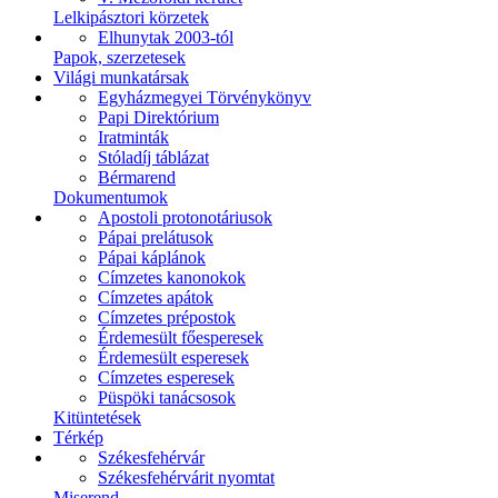
Lelkipásztori körzetek
Elhunytak 2003-tól
Papok, szerzetesek
Világi munkatársak
Egyházmegyei Törvénykönyv
Papi Direktórium
Iratminták
Stóladíj táblázat
Bérmarend
Dokumentumok
Apostoli protonotáriusok
Pápai prelátusok
Pápai káplánok
Címzetes kanonokok
Címzetes apátok
Címzetes prépostok
Érdemesült főesperesek
Érdemesült esperesek
Címzetes esperesek
Püspöki tanácsosok
Kitüntetések
Térkép
Székesfehérvár
Székesfehérvárit nyomtat
Miserend