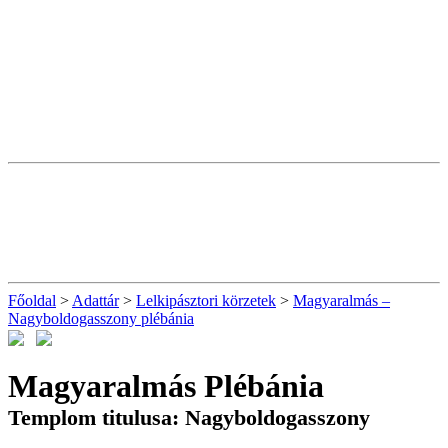
Főoldal
>
Adattár
>
Lelkipásztori körzetek
>
Magyaralmás –
Nagyboldogasszony plébánia
Magyaralmás Plébánia
Templom titulusa: Nagyboldogasszony