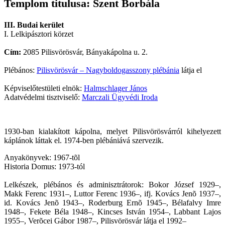
Templom titulusa: Szent Borbála
III. Budai kerület
I. Lelkipásztori körzet
Cím:
2085 Pilisvörösvár, Bányakápolna u. 2.
Plébános:
Pilisvörösvár – Nagyboldogasszony plébánia
látja el
Képviselőtestületi elnök:
Halmschlager János
Adatvédelmi tisztviselő:
Marczali Ügyvédi Iroda
1930-ban kialakított kápolna, melyet Pilisvörösvárról kihelyezett
káplánok láttak el. 1974-ben plébániává szervezik.
Anyakönyvek: 1967-tõl
Historia Domus: 1973-tól
Lelkészek, plébános és adminisztrátorok: Bokor József 1929–,
Makk Ferenc 1931–, Luttor Ferenc 1936–, ifj. Kovács Jenõ 1937–,
id. Kovács Jenõ 1943–, Roderburg Ernõ 1945–, Bélafalvy Imre
1948–, Fekete Béla 1948–, Kincses István 1954–, Labbant Lajos
1955–, Verõcei Gábor 1987–, Pilisvörösvár látja el 1992–