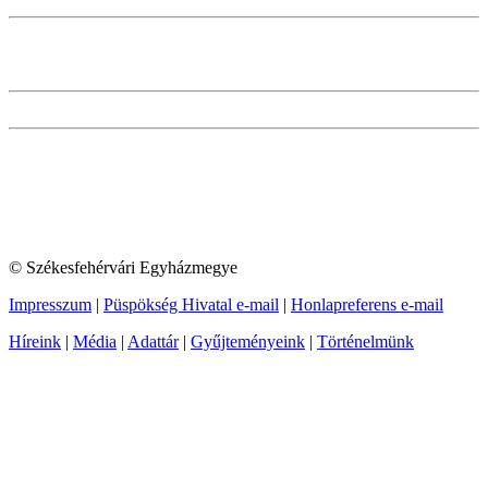
© Székesfehérvári Egyházmegye
Impresszum
|
Püspökség Hivatal e-mail
|
Honlapreferens e-mail
Híreink
|
Média
|
Adattár
|
Gyűjteményeink
|
Történelmünk