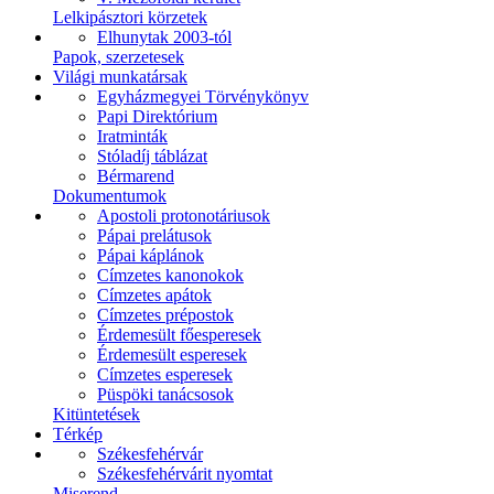
Lelkipásztori körzetek
Elhunytak 2003-tól
Papok, szerzetesek
Világi munkatársak
Egyházmegyei Törvénykönyv
Papi Direktórium
Iratminták
Stóladíj táblázat
Bérmarend
Dokumentumok
Apostoli protonotáriusok
Pápai prelátusok
Pápai káplánok
Címzetes kanonokok
Címzetes apátok
Címzetes prépostok
Érdemesült főesperesek
Érdemesült esperesek
Címzetes esperesek
Püspöki tanácsosok
Kitüntetések
Térkép
Székesfehérvár
Székesfehérvárit nyomtat
Miserend