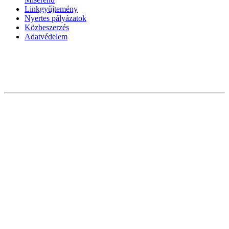
Linkgyűjtemény
Nyertes pályázatok
Közbeszerzés
Adatvédelem