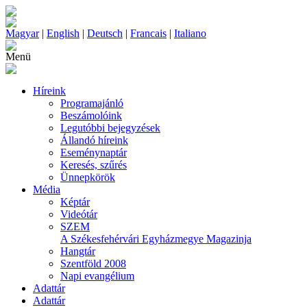
Magyar
|
English
|
Deutsch
|
Francais
|
Italiano
Menü
Híreink
Programajánló
Beszámolóink
Legutóbbi bejegyzések
Állandó híreink
Eseménynaptár
Keresés, szűrés
Ünnepkörök
Média
Képtár
Videótár
SZEM
A Székesfehérvári Egyházmegye Magazinja
Hangtár
Szentföld 2008
Napi evangélium
Adattár
Adattár