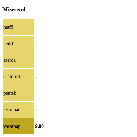
Miserend
hétfő
-
kedd
-
szerda
-
csütörtök
-
péntek
-
szombat
-
vasárnap
9.00