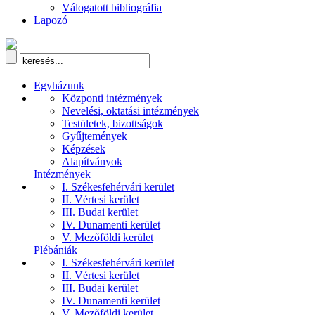
Válogatott bibliográfia
Lapozó
Egyházunk
Központi intézmények
Nevelési, oktatási intézmények
Testületek, bizottságok
Gyűjtemények
Képzések
Alapítványok
Intézmények
I. Székesfehérvári kerület
II. Vértesi kerület
III. Budai kerület
IV. Dunamenti kerület
V. Mezőföldi kerület
Plébániák
I. Székesfehérvári kerület
II. Vértesi kerület
III. Budai kerület
IV. Dunamenti kerület
V. Mezőföldi kerület