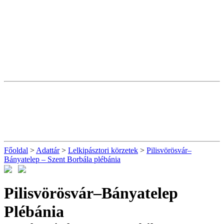
Főoldal
>
Adattár
>
Lelkipásztori körzetek
>
Pilisvörösvár–
Bányatelep – Szent Borbála plébánia
Pilisvörösvár–Bányatelep
Plébánia