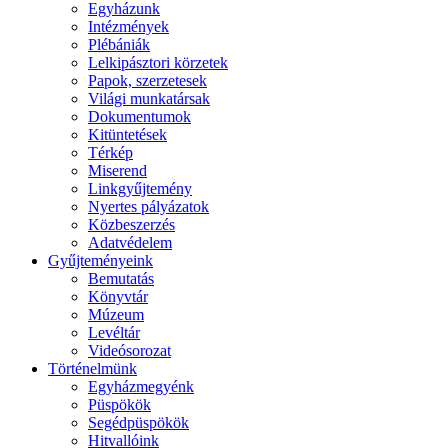
Egyházunk
Intézmények
Plébániák
Lelkipásztori körzetek
Papok, szerzetesek
Világi munkatársak
Dokumentumok
Kitüntetések
Térkép
Miserend
Linkgyűjtemény
Nyertes pályázatok
Közbeszerzés
Adatvédelem
Gyűjteményeink
Bemutatás
Könyvtár
Múzeum
Levéltár
Videósorozat
Történelmünk
Egyházmegyénk
Püspökök
Segédpüspökök
Hitvallóink