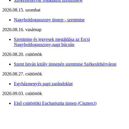
Székesfehérvár fogadalmi szentmiséje
2026.08.15. szombat
Nagyboldogasszony ünnep - szentmise
2026.08.16. vasárnap
Szentmise és jegyesek megáldása az Ercsi
Nagyboldogasszony-napi búcsún
2026.08.20. csütörtök
Szent István király ünnepén szentmise Székesfehérváron
2026.08.27. csütörtök
Egyházmegyés papi zarándoklat
2026.09.03. csütörtök
Első csütörtöki Eucharisztia ünnep (Ciszterci)