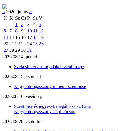
<
2026. július
>
H
K
Sz
Cs
P
Sz
V
1
2
3
4
5
6
7
8
9
10
11
12
13
14
15
16
17
18
19
20
21
22
23
24
25
26
27
28
29
30
31
2026.08.14. péntek
Székesfehérvár fogadalmi szentmiséje
2026.08.15. szombat
Nagyboldogasszony ünnep - szentmise
2026.08.16. vasárnap
Szentmise és jegyesek megáldása az Ercsi
Nagyboldogasszony-napi búcsún
2026.08.20. csütörtök