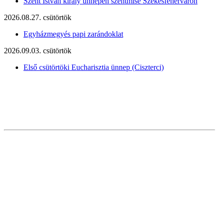
Szent István király ünnepén szentmise Székesfehérváron
2026.08.27. csütörtök
Egyházmegyés papi zarándoklat
2026.09.03. csütörtök
Első csütörtöki Eucharisztia ünnep (Ciszterci)