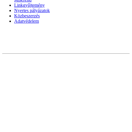
Linkgyűjtemény
Nyertes pályázatok
Közbeszerzés
Adatvédelem