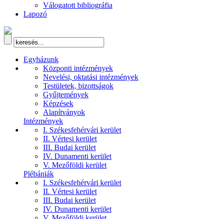
Válogatott bibliográfia
Lapozó
Egyházunk
Központi intézmények
Nevelési, oktatási intézmények
Testületek, bizottságok
Gyűjtemények
Képzések
Alapítványok
Intézmények
I. Székesfehérvári kerület
II. Vértesi kerület
III. Budai kerület
IV. Dunamenti kerület
V. Mezőföldi kerület
Plébániák
I. Székesfehérvári kerület
II. Vértesi kerület
III. Budai kerület
IV. Dunamenti kerület
V. Mezőföldi kerület