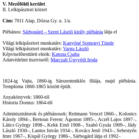
V. Mezőföldi kerület
II. Lelkipásztori körzet
Cím:
7011 Alap, Dózsa Gy. u. 1/a.
Plébános:
Sárbogárd – Szent László király plébánia
látja el
Világi lelkipásztori munkatárs:
Kanyóné Somogyi Tünde
Világi lelkipásztori munkatárs:
Varga László
Képviselőtestületi elnök:
Katona Csaba
Adatvédelmi tisztviselő:
Marczali Ügyvédi Iroda
1824-ig Vajta, 1860-ig Sárszentmiklós filiája, majd plébánia.
Temploma 1860-1865 között épült.
Anyakönyvek: 1860-tól
Historia Domus: 1864-tõl
Adminisztrátorok és plébánosok: Reitmann Vencel 1860–, Kolonics
Károly 1894–, Bertoun Ferenc Ágoston 1895–, Aczél Lajos 1897–,
Látics György 1898–, Kekk Ernõ 1908–, Szabó Gyula 1909–, Jády
László 1930–, Lantos István 1934–, Kovács Jenõ 1943–, Sebestyén
Imre 1967–, Kispál György 1986–, Sárbogárd látja el 1992–