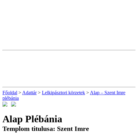
Főoldal
>
Adattár
>
Lelkipásztori körzetek
>
Alap – Szent Imre
plébánia
Alap Plébánia
Templom titulusa: Szent Imre