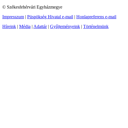
© Székesfehérvári Egyházmegye
Impresszum
|
Püspökség Hivatal e-mail
|
Honlapreferens e-mail
Híreink
|
Média
|
Adattár
|
Gyűjteményeink
|
Történelmünk