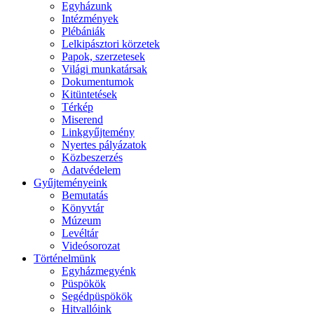
Egyházunk
Intézmények
Plébániák
Lelkipásztori körzetek
Papok, szerzetesek
Világi munkatársak
Dokumentumok
Kitüntetések
Térkép
Miserend
Linkgyűjtemény
Nyertes pályázatok
Közbeszerzés
Adatvédelem
Gyűjteményeink
Bemutatás
Könyvtár
Múzeum
Levéltár
Videósorozat
Történelmünk
Egyházmegyénk
Püspökök
Segédpüspökök
Hitvallóink