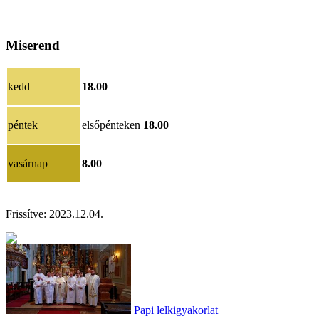
Miserend
kedd
18.00
péntek
elsőpénteken
18.00
vasárnap
8.00
Frissítve:
2023.12.04.
Papi lelkigyakorlat