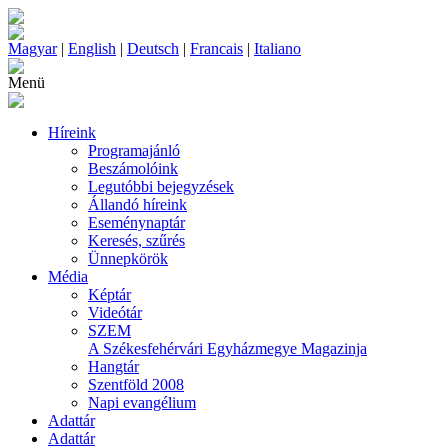
Magyar
|
English
|
Deutsch
|
Francais
|
Italiano
Menü
Híreink
Programajánló
Beszámolóink
Legutóbbi bejegyzések
Állandó híreink
Eseménynaptár
Keresés, szűrés
Ünnepkörök
Média
Képtár
Videótár
SZEM
A Székesfehérvári Egyházmegye Magazinja
Hangtár
Szentföld 2008
Napi evangélium
Adattár
Adattár