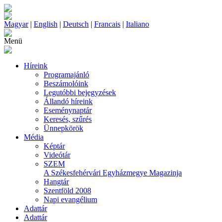
Magyar
|
English
|
Deutsch
|
Francais
|
Italiano
Menü
Híreink
Programajánló
Beszámolóink
Legutóbbi bejegyzések
Állandó híreink
Eseménynaptár
Keresés, szűrés
Ünnepkörök
Média
Képtár
Videótár
SZEM
A Székesfehérvári Egyházmegye Magazinja
Hangtár
Szentföld 2008
Napi evangélium
Adattár
Adattár