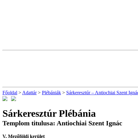
Főoldal
>
Adattár
>
Plébániák
>
Sárkeresztúr – Antiochiai Szent Igná
Sárkeresztúr Plébánia
Templom titulusa: Antiochiai Szent Ignác
V. Mezőföldi kerület