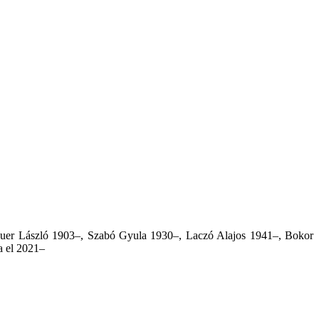
zauer László 1903–, Szabó Gyula 1930–, Laczó Alajos 1941–, Bokor
a el 2021
–