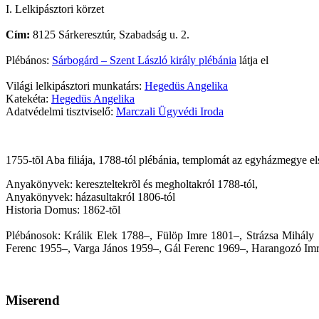
I. Lelkipásztori körzet
Cím:
8125 Sárkeresztúr, Szabadság u. 2.
Plébános:
Sárbogárd – Szent László király plébánia
látja el
Világi lelkipásztori munkatárs:
Hegedüs Angelika
Katekéta:
Hegedüs Angelika
Adatvédelmi tisztviselő:
Marczali Ügyvédi Iroda
1755-tõl Aba filiája, 1788-tól plébánia, templomát az egyházmegye els
Anyakönyvek: kereszteltekrõl és megholtakról 1788-tól,
Anyakönyvek: házasultakról 1806-tól
Historia Domus: 1862-tõl
Plébánosok: Králik Elek 1788–, Fülöp Imre 1801–, Strázsa Mihály
Ferenc 1955–, Varga János 1959–, Gál Ferenc 1969–, Harangozó Imre
Miserend