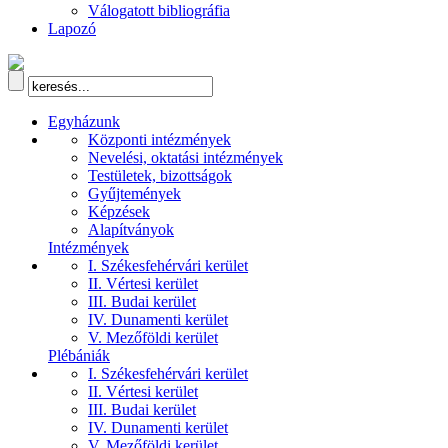
Válogatott bibliográfia
Lapozó
Egyházunk
Központi intézmények
Nevelési, oktatási intézmények
Testületek, bizottságok
Gyűjtemények
Képzések
Alapítványok
Intézmények
I. Székesfehérvári kerület
II. Vértesi kerület
III. Budai kerület
IV. Dunamenti kerület
V. Mezőföldi kerület
Plébániák
I. Székesfehérvári kerület
II. Vértesi kerület
III. Budai kerület
IV. Dunamenti kerület
V. Mezőföldi kerület