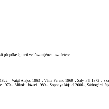
õ püspöke építteti védõszentjének tiszteletére.
 1822–, Vaigl Alajos 1863–, Vinis Ferenc 1869–, Saly Pál 1872–, S
 1970–, Mikolai József 1989–, Soponya látja el 2006–,
Sárbogárd látj