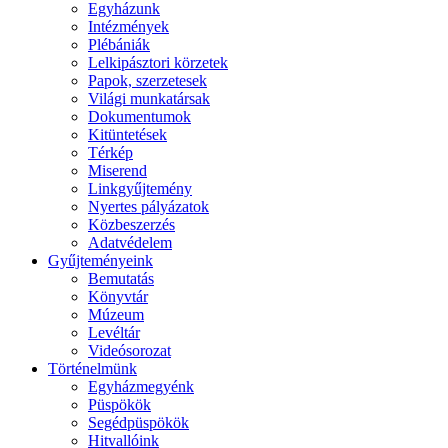
Egyházunk
Intézmények
Plébániák
Lelkipásztori körzetek
Papok, szerzetesek
Világi munkatársak
Dokumentumok
Kitüntetések
Térkép
Miserend
Linkgyűjtemény
Nyertes pályázatok
Közbeszerzés
Adatvédelem
Gyűjteményeink
Bemutatás
Könyvtár
Múzeum
Levéltár
Videósorozat
Történelmünk
Egyházmegyénk
Püspökök
Segédpüspökök
Hitvallóink