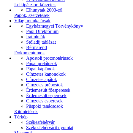
Lelkipásztori körzetek
Elhunytak 2003-tól
Papok, szerzetesek
Világi munkatársak
Egyházmegyei Törvénykönyv
Papi Direktórium
Iratminták
Stóladíj táblázat
Bérmarend
Dokumentumok
Apostoli protonotáriusok
Pápai prelátusok
Pápai káplánok
Címzetes kanonokok
Címzetes apátok
Címzetes prépostok
Érdemesült főesperesek
Érdemesült esperesek
Címzetes esperesek
Püspöki tanácsosok
Kitüntetések
Térkép
Székesfehérvár
Székesfehérvárit nyomtat
Miserend