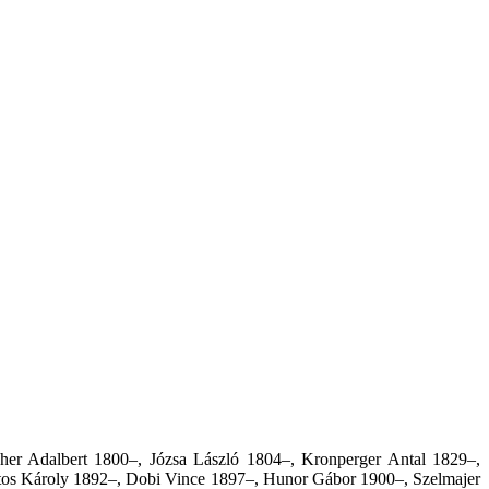
cher Adalbert 1800–, Józsa László 1804–, Kronperger Antal 1829–,
tos Károly 1892–, Dobi Vince 1897–, Hunor Gábor 1900–, Szelmajer