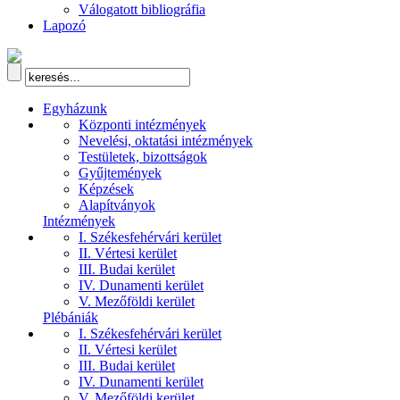
Válogatott bibliográfia
Lapozó
Egyházunk
Központi intézmények
Nevelési, oktatási intézmények
Testületek, bizottságok
Gyűjtemények
Képzések
Alapítványok
Intézmények
I. Székesfehérvári kerület
II. Vértesi kerület
III. Budai kerület
IV. Dunamenti kerület
V. Mezőföldi kerület
Plébániák
I. Székesfehérvári kerület
II. Vértesi kerület
III. Budai kerület
IV. Dunamenti kerület
V. Mezőföldi kerület