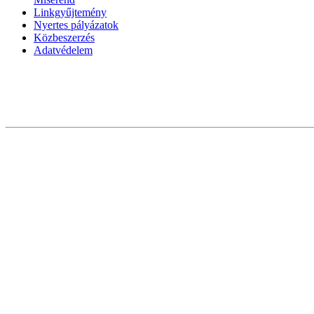
Linkgyűjtemény
Nyertes pályázatok
Közbeszerzés
Adatvédelem