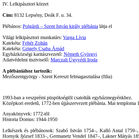
IV. Lelkipásztori körzet
Cím:
8132 Lepsény, Deák F. u. 34.
Plébános:
Polgárdi – Szent István király plébánia
látja el
Világi lelkipásztori munkatárs:
Varga Lívia
Katekéta:
Fehér Zoltán
Katekéta:
Grigely Csaba Árpád
Egyházközségi karitászvezető:
Németh Györgyi
Adatvédelmi tisztviselő:
Marczali Ügyvédi Iroda
A plébániához tartozik:
Mezőszentgyörgy - Szent Kereszt felmagasztalása (filia)
1993-ban a veszprémi püspökségtõl csatolták egyházmegyénkhez.
Középkori eredetû, 1772-ben újjászervezett plébánia. Mai temploma 
Anyakönyvek: 1772-tõl
Historia Domus: 1944-1950
Lelkészek és plébánosok: Szabó István 1754–, Kalló Antal 1759–,
Hornyik Jjózsef 1833–, Germanetz Vendel 1847–, Lakner Mátyás 18