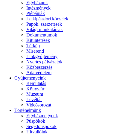
Egyházunk
Intézmények
Plébániák
Lelkipásztori körzetek
Papok, szerzetesek
Világi munkatársak
Dokumentumok
Kitüntetések
Térkép
Miserend
Linkgyűjtemény
Nyertes pályázatok
Közbeszerzés
Adatvédelem
Gyűjteményeink
Bemutatás
Könyvtár
Múzeum
Levéltár
Videósorozat
Történelmünk
Egyházmegyénk
Püspökök
Segédpüspökök
Hitvallóink