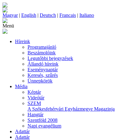
Magyar
|
English
|
Deutsch
|
Francais
|
Italiano
Menü
Híreink
Programajánló
Beszámolóink
Legutóbbi bejegyzések
Állandó híreink
Eseménynaptár
Keresés, szűrés
Ünnepkörök
Média
Képtár
Videótár
SZEM
A Székesfehérvári Egyházmegye Magazinja
Hangtár
Szentföld 2008
Napi evangélium
Adattár
Adattár