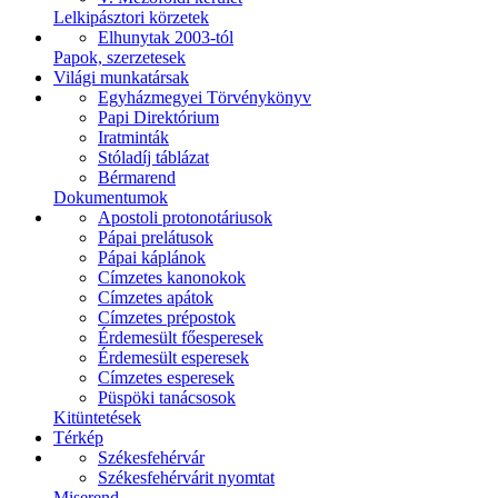
Lelkipásztori körzetek
Elhunytak 2003-tól
Papok, szerzetesek
Világi munkatársak
Egyházmegyei Törvénykönyv
Papi Direktórium
Iratminták
Stóladíj táblázat
Bérmarend
Dokumentumok
Apostoli protonotáriusok
Pápai prelátusok
Pápai káplánok
Címzetes kanonokok
Címzetes apátok
Címzetes prépostok
Érdemesült főesperesek
Érdemesült esperesek
Címzetes esperesek
Püspöki tanácsosok
Kitüntetések
Térkép
Székesfehérvár
Székesfehérvárit nyomtat
Miserend