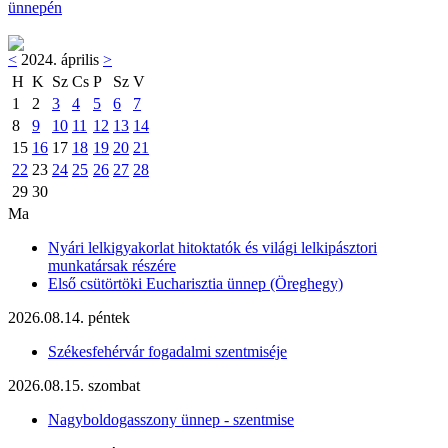
ünnepén
<
2024. április
>
H
K
Sz
Cs
P
Sz
V
1
2
3
4
5
6
7
8
9
10
11
12
13
14
15
16
17
18
19
20
21
22
23
24
25
26
27
28
29
30
Ma
Nyári lelkigyakorlat hitoktatók és világi lelkipásztori
munkatársak részére
Első csütörtöki Eucharisztia ünnep (Öreghegy)
2026.08.14. péntek
Székesfehérvár fogadalmi szentmiséje
2026.08.15. szombat
Nagyboldogasszony ünnep - szentmise