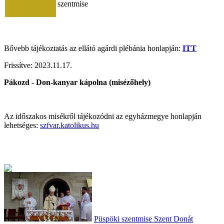
szentmise
Bővebb tájékoztatás az ellátó agárdi plébánia honlapján:
ITT
Frissítve:
2023.11.17.
Pákozd - Don-kanyar kápolna (misézőhely)
Az időszakos misékről tájékozódni az egyházmegye honlapján
lehetséges:
szfvar.katolikus.hu
Püspöki szentmise Szent Donát