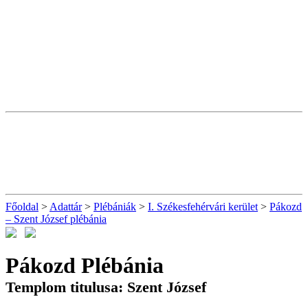
Főoldal
>
Adattár
>
Plébániák
>
I. Székesfehérvári kerület
>
Pákozd
– Szent József plébánia
Pákozd Plébánia
Templom titulusa: Szent József