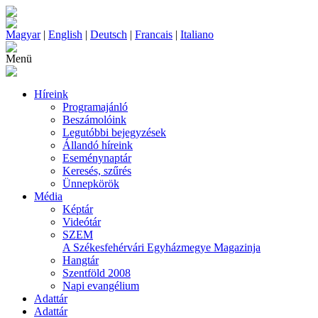
Magyar
|
English
|
Deutsch
|
Francais
|
Italiano
Menü
Híreink
Programajánló
Beszámolóink
Legutóbbi bejegyzések
Állandó híreink
Eseménynaptár
Keresés, szűrés
Ünnepkörök
Média
Képtár
Videótár
SZEM
A Székesfehérvári Egyházmegye Magazinja
Hangtár
Szentföld 2008
Napi evangélium
Adattár
Adattár