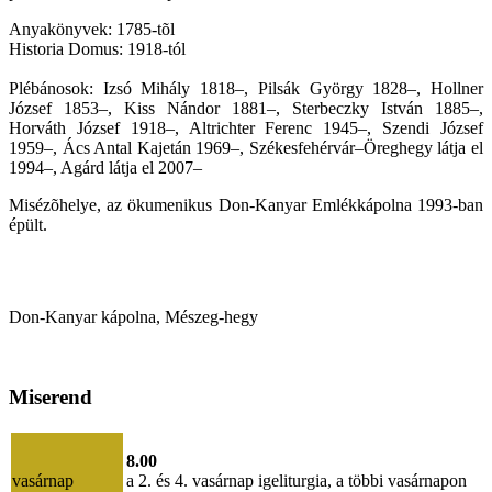
Anyakönyvek: 1785-tõl
Historia Domus: 1918-tól
Plébánosok: Izsó Mihály 1818–, Pilsák György 1828–, Hollner
József 1853–, Kiss Nándor 1881–, Sterbeczky István 1885–,
Horváth József 1918–, Altrichter Ferenc 1945–, Szendi József
1959–, Ács Antal Kajetán 1969–, Székesfehérvár–Öreghegy látja el
1994–, Agárd látja el 2007–
Misézõhelye, az ökumenikus Don-Kanyar Emlékkápolna 1993-ban
épült.
Don-Kanyar kápolna, Mészeg-hegy
Miserend
8.00
vasárnap
a 2. és 4. vasárnap igeliturgia, a többi vasárnapon