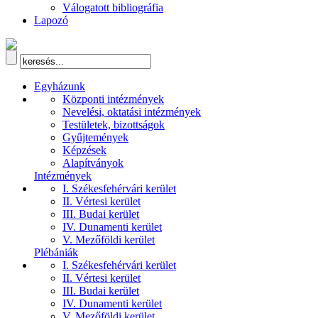
Válogatott bibliográfia
Lapozó
Egyházunk
Központi intézmények
Nevelési, oktatási intézmények
Testületek, bizottságok
Gyűjtemények
Képzések
Alapítványok
Intézmények
I. Székesfehérvári kerület
II. Vértesi kerület
III. Budai kerület
IV. Dunamenti kerület
V. Mezőföldi kerület
Plébániák
I. Székesfehérvári kerület
II. Vértesi kerület
III. Budai kerület
IV. Dunamenti kerület
V. Mezőföldi kerület