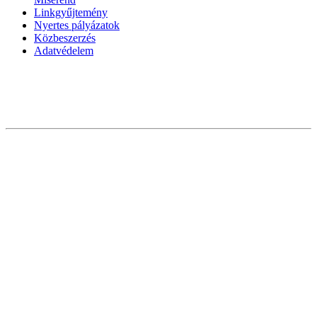
Linkgyűjtemény
Nyertes pályázatok
Közbeszerzés
Adatvédelem