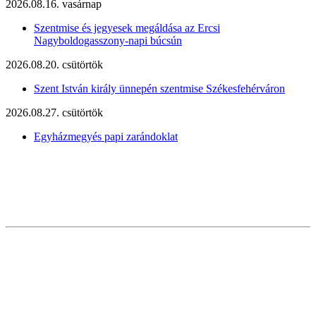
2026.08.16. vasárnap
Szentmise és jegyesek megáldása az Ercsi
Nagyboldogasszony-napi búcsún
2026.08.20. csütörtök
Szent István király ünnepén szentmise Székesfehérváron
2026.08.27. csütörtök
Egyházmegyés papi zarándoklat