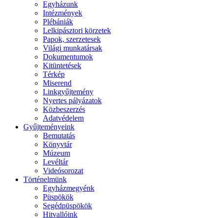
Egyházunk
Intézmények
Plébániák
Lelkipásztori körzetek
Papok, szerzetesek
Világi munkatársak
Dokumentumok
Kitüntetések
Térkép
Miserend
Linkgyűjtemény
Nyertes pályázatok
Közbeszerzés
Adatvédelem
Gyűjteményeink
Bemutatás
Könyvtár
Múzeum
Levéltár
Videósorozat
Történelmünk
Egyházmegyénk
Püspökök
Segédpüspökök
Hitvallóink