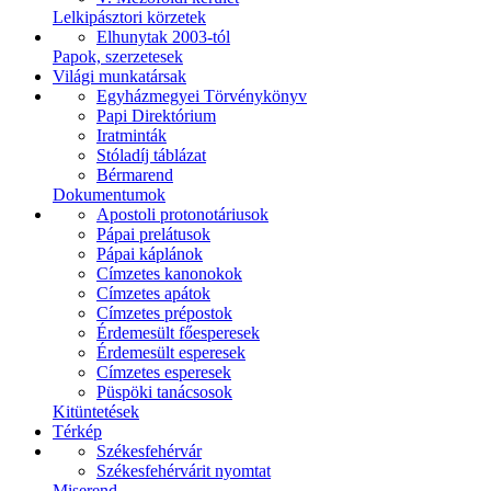
Lelkipásztori körzetek
Elhunytak 2003-tól
Papok, szerzetesek
Világi munkatársak
Egyházmegyei Törvénykönyv
Papi Direktórium
Iratminták
Stóladíj táblázat
Bérmarend
Dokumentumok
Apostoli protonotáriusok
Pápai prelátusok
Pápai káplánok
Címzetes kanonokok
Címzetes apátok
Címzetes prépostok
Érdemesült főesperesek
Érdemesült esperesek
Címzetes esperesek
Püspöki tanácsosok
Kitüntetések
Térkép
Székesfehérvár
Székesfehérvárit nyomtat
Miserend