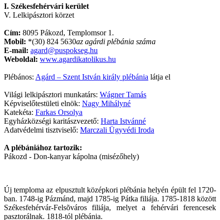
I. Székesfehérvári kerület
V. Lelkipásztori körzet
Cím:
8095 Pákozd, Templomsor 1.
Mobil:
*(30) 824 5630
az agárdi plébánia száma
E-mail:
agard@puspokseg.hu
Weboldal:
www.agardikatolikus.hu
Plébános:
Agárd – Szent István király plébánia
látja el
Világi lelkipásztori munkatárs:
Wágner Tamás
Képviselőtestületi elnök:
Nagy Mihályné
Katekéta:
Farkas Orsolya
Egyházközségi karitászvezető:
Harta Istvánné
Adatvédelmi tisztviselő:
Marczali Ügyvédi Iroda
A plébániához tartozik:
Pákozd - Don-kanyar kápolna (misézőhely)
Új temploma az elpusztult középkori plébánia helyén épült fel 1720-
ban. 1748-ig Pázmánd, majd 1785-ig Pátka filiája. 1785-1818 között
Székesfehérvár-Felsõváros filiája, melyet a fehérvári ferencesek
pasztorálnak. 1818-tól plébánia.