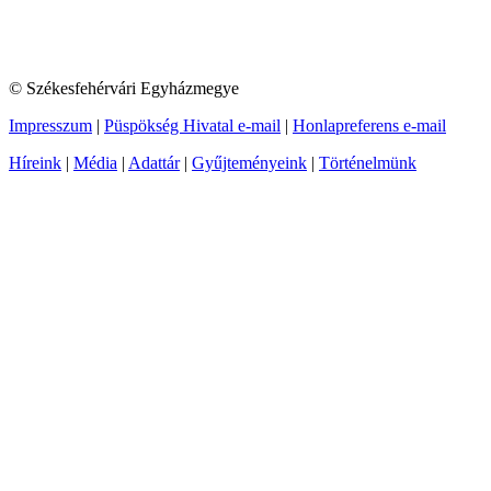
© Székesfehérvári Egyházmegye
Impresszum
|
Püspökség Hivatal e-mail
|
Honlapreferens e-mail
Híreink
|
Média
|
Adattár
|
Gyűjteményeink
|
Történelmünk