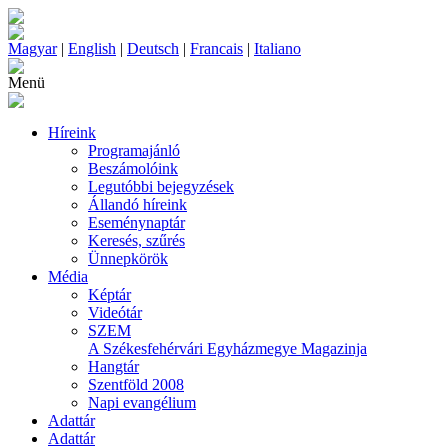
Magyar
|
English
|
Deutsch
|
Francais
|
Italiano
Menü
Híreink
Programajánló
Beszámolóink
Legutóbbi bejegyzések
Állandó híreink
Eseménynaptár
Keresés, szűrés
Ünnepkörök
Média
Képtár
Videótár
SZEM
A Székesfehérvári Egyházmegye Magazinja
Hangtár
Szentföld 2008
Napi evangélium
Adattár
Adattár