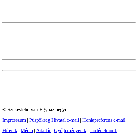
© Székesfehérvári Egyházmegye
Impresszum
|
Püspökség Hivatal e-mail
|
Honlapreferens e-mail
Híreink
|
Média
|
Adattár
|
Gyűjteményeink
|
Történelmünk