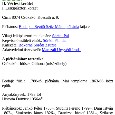
II. Vértesi kerület
I. Lelkipásztori körzet
Cím:
8074 Csókakő, Kossuth u. 9.
Plébános:
Bodajk – Segítő Szűz Mária plébánia
látja el
Világi lelkipásztori munkatárs:
Sörédi Pál
Képviselőtestületi elnök:
Sörédi Pál, dr.
Katekéta:
Bokorné Sörédi Zsuzsa
Adatvédelmi tisztviselő:
Marczali Ügyvédi Iroda
A plébániához tartozik:
Csókakő - Idősek Otthona (misézőhely)
Bodajk filiája, 1788-tól plébánia. Mai temploma 1863-66 közt
épült.
Anyakönyvek: 1788-tól
Historia Domus: 1956-tól
Plébánosok: Jankó Péter 1788–, Stublits Ferenc 1799–, Dani István
1802–, Simkovits János 1826–, Branizsa József 1861–, Szilassy