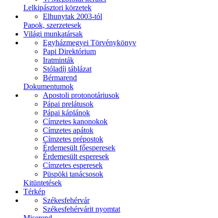
Lelkipásztori körzetek
Elhunytak 2003-tól
Papok, szerzetesek
Világi munkatársak
Egyházmegyei Törvénykönyv
Papi Direktórium
Iratminták
Stóladíj táblázat
Bérmarend
Dokumentumok
Apostoli protonotáriusok
Pápai prelátusok
Pápai káplánok
Címzetes kanonokok
Címzetes apátok
Címzetes prépostok
Érdemesült főesperesek
Érdemesült esperesek
Címzetes esperesek
Püspöki tanácsosok
Kitüntetések
Térkép
Székesfehérvár
Székesfehérvárit nyomtat
Miserend