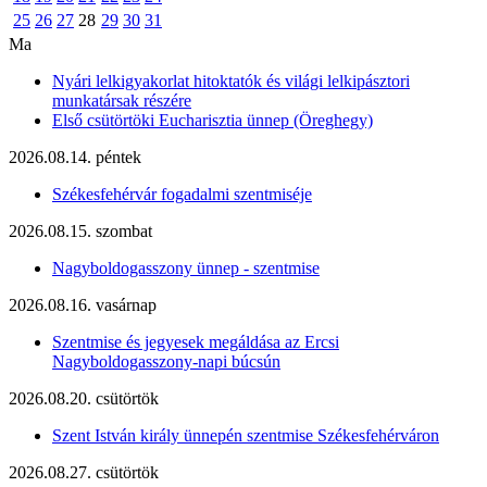
25
26
27
28
29
30
31
Ma
Nyári lelkigyakorlat hitoktatók és világi lelkipásztori
munkatársak részére
Első csütörtöki Eucharisztia ünnep (Öreghegy)
2026.08.14. péntek
Székesfehérvár fogadalmi szentmiséje
2026.08.15. szombat
Nagyboldogasszony ünnep - szentmise
2026.08.16. vasárnap
Szentmise és jegyesek megáldása az Ercsi
Nagyboldogasszony-napi búcsún
2026.08.20. csütörtök
Szent István király ünnepén szentmise Székesfehérváron
2026.08.27. csütörtök