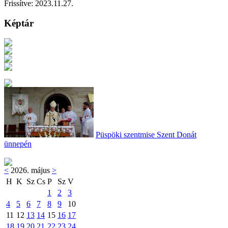
Frissítve:
2023.11.27.
Képtár
Püspöki szentmise Szent Donát
ünnepén
<
2026. május
>
H
K
Sz
Cs
P
Sz
V
1
2
3
4
5
6
7
8
9
10
11
12
13
14
15
16
17
18
19
20
21
22
23
24