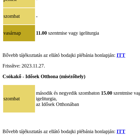
szombat
-
vasárnap
11.00
szentmise vagy igeliturgia
Bővebb tájékoztatás az ellátó bodajki plébánia honlapján:
ITT
Frissítve:
2023.11.27.
Csókakő - Idősek Otthona (misézőhely)
második és negyedik szombaton
15.00
szentmise va
szombat
igeliturgia,
az Idősek Otthonában
Bővebb tájékoztatás az ellátó bodajki plébánia honlapján:
ITT