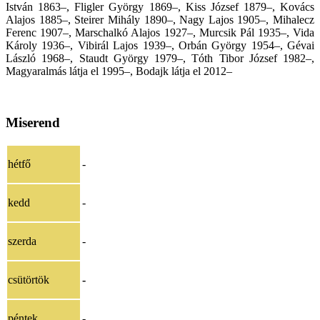
István 1863–, Fligler György 1869–, Kiss József 1879–, Kovács
Alajos 1885–, Steirer Mihály 1890–, Nagy Lajos 1905–, Mihalecz
Ferenc 1907–, Marschalkó Alajos 1927–, Murcsik Pál 1935–, Vida
Károly 1936–, Vibirál Lajos 1939–, Orbán György 1954–, Gévai
László 1968–, Staudt György 1979–, Tóth Tibor József 1982–,
Magyaralmás látja el 1995–, Bodajk látja el 2012–
Miserend
hétfő
-
kedd
-
szerda
-
csütörtök
-
péntek
-