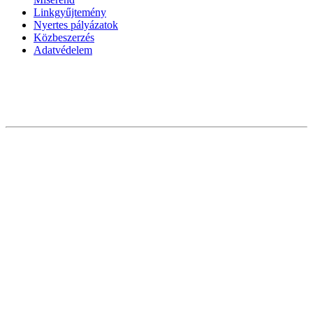
Linkgyűjtemény
Nyertes pályázatok
Közbeszerzés
Adatvédelem