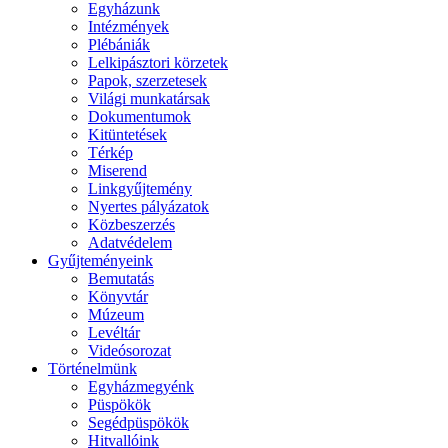
Egyházunk
Intézmények
Plébániák
Lelkipásztori körzetek
Papok, szerzetesek
Világi munkatársak
Dokumentumok
Kitüntetések
Térkép
Miserend
Linkgyűjtemény
Nyertes pályázatok
Közbeszerzés
Adatvédelem
Gyűjteményeink
Bemutatás
Könyvtár
Múzeum
Levéltár
Videósorozat
Történelmünk
Egyházmegyénk
Püspökök
Segédpüspökök
Hitvallóink