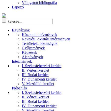
Válogatott bibliográfia
Lapozó
Egyházunk
Központi intézmények
Nevelési, oktatási intézmények
Testületek, bizottságok
Gyűjtemények
Képzések
Alapítványok
Intézmények
I. Székesfehérvári kerület
II. Vértesi kerület
III. Budai kerület
IV. Dunamenti kerület
V. Mezőföldi kerület
Plébániák
I. Székesfehérvári kerület
II. Vértesi kerület
III. Budai kerület
IV. Dunamenti kerület
V. Mezőföldi kerület