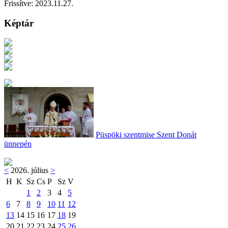
Frissítve:
2023.11.27.
Képtár
Püspöki szentmise Szent Donát
ünnepén
<
2026. július
>
H
K
Sz
Cs
P
Sz
V
1
2
3
4
5
6
7
8
9
10
11
12
13
14
15
16
17
18
19
20
21
22
23
24
25
26