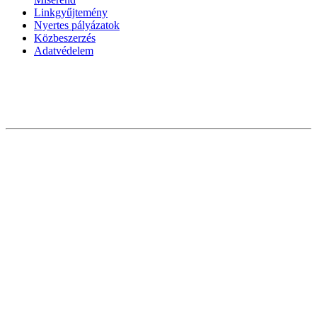
Linkgyűjtemény
Nyertes pályázatok
Közbeszerzés
Adatvédelem