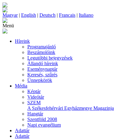
Magyar
|
English
|
Deutsch
|
Francais
|
Italiano
Menü
Híreink
Programajánló
Beszámolóink
Legutóbbi bejegyzések
Állandó híreink
Eseménynaptár
Keresés, szűrés
Ünnepkörök
Média
Képtár
Videótár
SZEM
A Székesfehérvári Egyházmegye Magazinja
Hangtár
Szentföld 2008
Napi evangélium
Adattár
Adattár