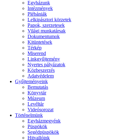
Egyházunk
Intézmények
Plébániák
Lelkipásztori körzetek
Papok, szerzetesek
Világi munkatársak
Dokumentumok
Kitüntetések
Térkép
Miserend
Linkgyűjtemény
Nyertes pályázatok
Közbeszerzés
Adatvédelem
Gyűjteményeink
Bemutatás
Könyvtár
Múzeum
Levéltár
Videósorozat
Történelmünk
Egyházmegyénk
Püspökök
Segédpüspökök
Hitvallóink