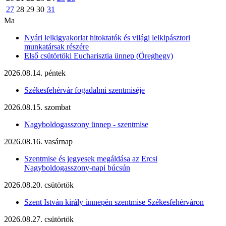
27
28
29
30
31
Ma
Nyári lelkigyakorlat hitoktatók és világi lelkipásztori
munkatársak részére
Első csütörtöki Eucharisztia ünnep (Öreghegy)
2026.08.14. péntek
Székesfehérvár fogadalmi szentmiséje
2026.08.15. szombat
Nagyboldogasszony ünnep - szentmise
2026.08.16. vasárnap
Szentmise és jegyesek megáldása az Ercsi
Nagyboldogasszony-napi búcsún
2026.08.20. csütörtök
Szent István király ünnepén szentmise Székesfehérváron
2026.08.27. csütörtök