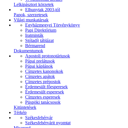
Lelkipásztori körzetek
Elhunytak 2003-tól
Papok, szerzetesek
Világi munkatársak
Egyházmegyei Törvénykönyv
Papi Direktórium
Iratminták
Stóladíj táblázat
Bérmarend
Dokumentumok
Apostoli protonotáriusok
Pápai prelátusok
Pápai káplánok
Címzetes kanonokok
Címzetes apátok
Címzetes prépostok
Érdemesült főesperesek
Érdemesült esperesek
Címzetes esperesek
Püspöki tanácsosok
Kitüntetések
Térkép
Székesfehérvár
Székesfehérvárit nyomtat
Miserend