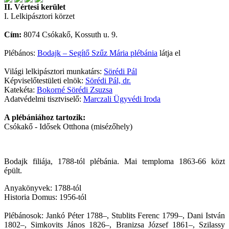
II. Vértesi kerület
I. Lelkipásztori körzet
Cím:
8074 Csókakő, Kossuth u. 9.
Plébános:
Bodajk – Segítő Szűz Mária plébánia
látja el
Világi lelkipásztori munkatárs:
Sörédi Pál
Képviselőtestületi elnök:
Sörédi Pál, dr.
Katekéta:
Bokorné Sörédi Zsuzsa
Adatvédelmi tisztviselő:
Marczali Ügyvédi Iroda
A plébániához tartozik:
Csókakő - Idősek Otthona (misézőhely)
Bodajk filiája, 1788-tól plébánia. Mai temploma 1863-66 közt
épült.
Anyakönyvek: 1788-tól
Historia Domus: 1956-tól
Plébánosok: Jankó Péter 1788–, Stublits Ferenc 1799–, Dani István
1802–, Simkovits János 1826–, Branizsa József 1861–, Szilassy