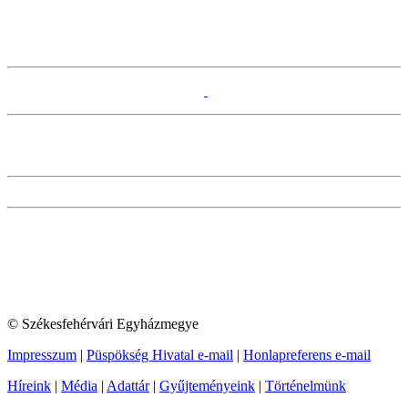
© Székesfehérvári Egyházmegye
Impresszum
|
Püspökség Hivatal e-mail
|
Honlapreferens e-mail
Híreink
|
Média
|
Adattár
|
Gyűjteményeink
|
Történelmünk