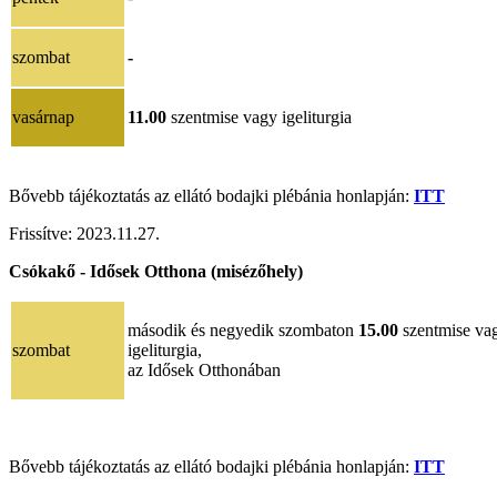
szombat
-
vasárnap
11.00
szentmise vagy igeliturgia
Bővebb tájékoztatás az ellátó bodajki plébánia honlapján:
ITT
Frissítve:
2023.11.27.
Csókakő - Idősek Otthona (misézőhely)
második és negyedik szombaton
15.00
szentmise va
szombat
igeliturgia,
az Idősek Otthonában
Bővebb tájékoztatás az ellátó bodajki plébánia honlapján:
ITT