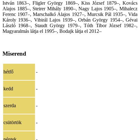
István 1863–, Fligler György 1869–, Kiss József 1879–, Kovács
Alajos 1885–, Steirer Mihály 1890–, Nagy Lajos 1905–, Mihalecz
Ferenc 1907–, Marschalkó Alajos 1927–, Murcsik Pál 1935–, Vida
Károly 1936–, Vibirál Lajos 1939–, Orbán György 1954–, Gévai
László 1968–, Staudt György 1979–, Tóth Tibor József 1982–,
Magyaralmás látja el 1995–, Bodajk látja el 2012–
Miserend
hétfő
-
kedd
-
szerda
-
csütörtök
-
péntek
-