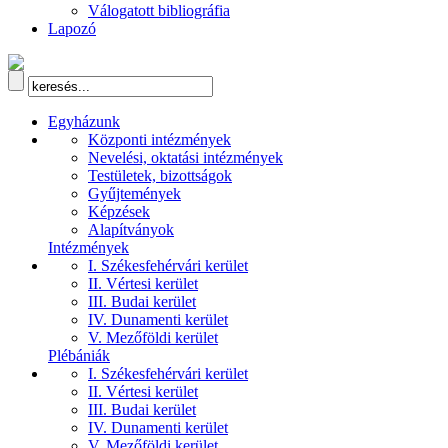
Válogatott bibliográfia
Lapozó
Egyházunk
Központi intézmények
Nevelési, oktatási intézmények
Testületek, bizottságok
Gyűjtemények
Képzések
Alapítványok
Intézmények
I. Székesfehérvári kerület
II. Vértesi kerület
III. Budai kerület
IV. Dunamenti kerület
V. Mezőföldi kerület
Plébániák
I. Székesfehérvári kerület
II. Vértesi kerület
III. Budai kerület
IV. Dunamenti kerület
V. Mezőföldi kerület