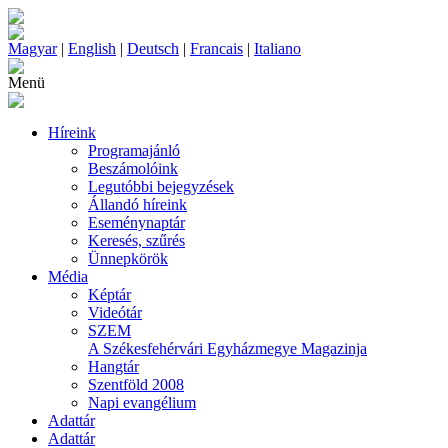
Magyar
|
English
|
Deutsch
|
Francais
|
Italiano
Menü
Híreink
Programajánló
Beszámolóink
Legutóbbi bejegyzések
Állandó híreink
Eseménynaptár
Keresés, szűrés
Ünnepkörök
Média
Képtár
Videótár
SZEM
A Székesfehérvári Egyházmegye Magazinja
Hangtár
Szentföld 2008
Napi evangélium
Adattár
Adattár