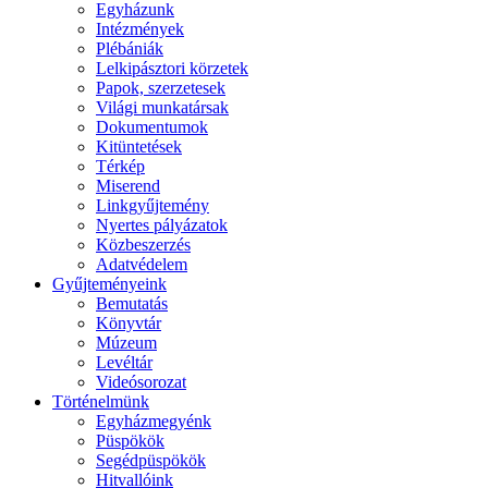
Egyházunk
Intézmények
Plébániák
Lelkipásztori körzetek
Papok, szerzetesek
Világi munkatársak
Dokumentumok
Kitüntetések
Térkép
Miserend
Linkgyűjtemény
Nyertes pályázatok
Közbeszerzés
Adatvédelem
Gyűjteményeink
Bemutatás
Könyvtár
Múzeum
Levéltár
Videósorozat
Történelmünk
Egyházmegyénk
Püspökök
Segédpüspökök
Hitvallóink