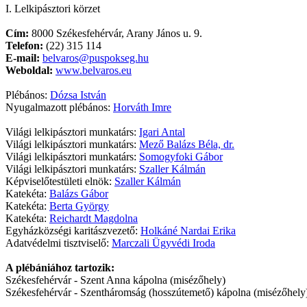
I. Lelkipásztori körzet
Cím:
8000 Székesfehérvár, Arany János u. 9.
Telefon:
(22) 315 114
E-mail:
belvaros@puspokseg.hu
Weboldal:
www.belvaros.eu
Plébános:
Dózsa István
Nyugalmazott plébános:
Horváth Imre
Világi lelkipásztori munkatárs:
Igari Antal
Világi lelkipásztori munkatárs:
Mező Balázs Béla, dr.
Világi lelkipásztori munkatárs:
Somogyfoki Gábor
Világi lelkipásztori munkatárs:
Szaller Kálmán
Képviselőtestületi elnök:
Szaller Kálmán
Katekéta:
Balázs Gábor
Katekéta:
Berta György
Katekéta:
Reichardt Magdolna
Egyházközségi karitászvezető:
Holkáné Nardai Erika
Adatvédelmi tisztviselő:
Marczali Ügyvédi Iroda
A plébániához tartozik:
Székesfehérvár - Szent Anna kápolna (misézőhely)
Székesfehérvár - Szentháromság (hosszútemető) kápolna (misézőhely