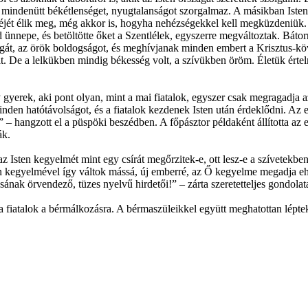
ett mindenütt békétlenséget, nyugtalanságot szorgalmaz. A másikban Iste
ékéjét élik meg, még akkor is, hogyha nehézségekkel kell megküzdeniük.
 ünnepe, és betöltötte őket a Szentlélek, egyszerre megváltoztak. Bátorr
gát, az örök boldogságot, és meghívjanak minden embert a Krisztus-köv
ált. De a lelkükben mindig békesség volt, a szívükben öröm. Életük érte
yerek, aki pont olyan, mint a mai fiatalok, egyszer csak megragadja az 
inden hatótávolságot, és a fiatalok kezdenek Isten után érdeklődni. Az e
el” – hangzott el a püspöki beszédben. A főpásztor példaként állította az
ák.
 Isten kegyelmét mint egy csírát megőrzitek-e, ott lesz-e a szívetekben
n kegyelmével így váltok mássá, új emberré, az Ő kegyelme megadja ehh
ak örvendező, tüzes nyelvű hirdetői!” – zárta szeretetteljes gondolatai
a fiatalok a bérmálkozásra. A bérmaszüleikkel együtt meghatottan lépte