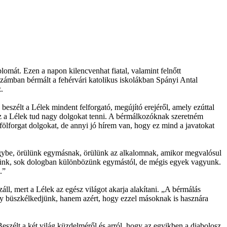
mát. Ezen a napon kilencvenhat fiatal, valamint felnőtt
 számban bérmált a fehérvári katolikus iskolákban Spányi Antal
.
szélt a Lélek mindent felforgató, megújító erejéről, amely ezúttal
Ez a Lélek tud nagy dolgokat tenni. A bérmálkozóknak szeretném
 fölforgat dolgokat, de annyi jó hírem van, hogy ez mind a javatokat
egybe, örülünk egymásnak, örülünk az alkalomnak, amikor megvalósul
öttünk, sok dologban különbözünk egymástól, de mégis egyek vagyunk.
.”
záll, mert a Lélek az egész világot akarja alakítani. „A bérmálás
gy büszkélkedjünk, hanem azért, hogy ezzel másoknak is hasznára
Beszélt a két világ küzdelméről és arról, hogy az egyikben a diabolosz