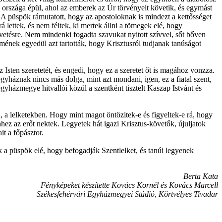
n országa épül, ahol az emberek az Úr törvényeit követik, és egymást
 A püspök rámutatott, hogy az apostoloknak is mindezt a kettősséget
á lettek, és nem féltek, ki mertek állni a tömegek elé, hogy
etésre. Nem mindenki fogadta szavukat nyitott szívvel, sőt bőven
lmének egyedül azt tartották, hogy Krisztusról tudjanak tanúságot
Isten szeretetét, és engedi, hogy ez a szeretet őt is magához vonzza.
gyháznak nincs más dolga, mint azt mondani, igen, ez a fiatal szent,
 egyházmegye hitvallói közül a szentként tisztelt Kaszap Istvánt és
, a lelketekben. Hogy mint magot öntözitek-e és figyeltek-e rá, hogy
ez az erőt nektek. Legyetek hát igazi Krisztus-követők, újuljatok
t a főpásztor.
k a püspök elé, hogy befogadják Szentlelket, és tanúi legyenek
Berta Kata
Fényképeket készítette Kovács Kornél és Kovács Marcell
Székesfehérvári Egyházmegyei Stúdió, Körtvélyes Tivadar