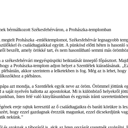
rmek bérmálkozott Székesfehérváron, a Prohászka-templomban
g megtelt Prohászka -emléktemplomot, Székesfehérvár legnagyobb templo
zülőkkel és családtagjaikkal együtt. A pünkösd előtti héten is hasonló
ől beszélt, amely örökké tart, és nem hasonlítható semmi más örömhöz
székesfehérvári megyéspüspöki beiktatását ünneplő főpásztort. Majd be
és, hogy a Prohászka-templom adjon helyet a Szentlélek kiáradásának. „
a plébánián, akkor szerintem a lelketekben is fog. Még az is lehet, hogy
rmálkozókhoz a plébános.
 pápa azt mondja, a Szentlélek egyik neve az öröm. Örömmel jöttünk 
a saját nyelvén hallotta az apostolokat. Mi is különböző helyekről j
ban, Isten felé való kinyílásunkban és egymás iránti szeretetünkben
gének ereje rajtuk keresztül az ő családtagjaikra és baráti körükre is les
azért, hogy ezzel gazdagnak érezzük magunkat, ezzel dicsekedjünk va
tik nekünk.”
 és azoknak a táboráról is, akik az Isten országát szeretnék szolgálni. 