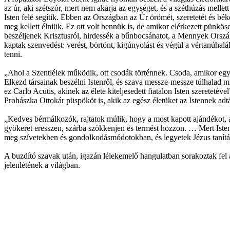
az úr, aki szétszór, mert nem akarja az egységet, és a széthúzás mell
Isten felé segítik. Ebben az Országban az Úr örömét, szeretetét és b
meg kellett élniük. Ez ott volt bennük is, de amikor elérkezett pünkösd
beszéljenek Krisztusról, hirdessék a bűnbocsánatot, a Mennyek Orszá
kaptak szenvedést: verést, börtönt, kigúnyolást és végül a vértanúhal
tenni.
„Ahol a Szentlélek működik, ott csodák történnek. Csoda, amikor egy g
Elkezd társainak beszélni Istenről, és szava messze-messze túlhalad m
ez Carlo Acutis, akinek az élete kiteljesedett fiatalon Isten szeretetév
Prohászka Ottokár püspököt is, akik az egész életüket az Istennek adt
„Kedves bérmálkozók, rajtatok múlik, hogy a most kapott ajándékot, az
gyökeret eresszen, szárba szökkenjen és termést hozzon. … Mert Iste
meg szívetekben és gondolkodásmódotokban, és legyetek Jézus tanításán
A buzdító szavak után, igazán lélekemelő hangulatban sorakoztak fel 
jelenlétének a világban.