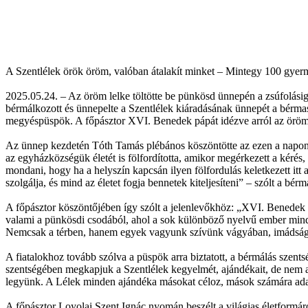
A Szentlélek örök öröm, valóban átalakít minket – Mintegy 100 gye
2025.05.24. – Az öröm lelke töltötte be pünkösd ünnepén a zsúfolási
bérmálkozott és ünnepelte a Szentlélek kiáradásának ünnepét a bérmas
megyéspüspök. A főpásztor XVI. Benedek pápát idézve arról az örömr
Az ünnep kezdetén Tóth Tamás plébános köszöntötte az ezen a napon a 
az egyházközségük életét is fölfordította, amikor megérkezett a kér
mondani, hogy ha a helyszín kapcsán ilyen fölfordulás keletkezett itt 
szolgálja, és mind az életet fogja bennetek kiteljesíteni” – szólt a bé
A főpásztor köszöntőjében így szólt a jelenlevőkhöz: „XVI. Benedek
valami a pünkösdi csodából, ahol a sok különböző nyelvű ember mind 
Nemcsak a térben, hanem egyek vagyunk szívünk vágyában, imádságunk
A fiatalokhoz tovább szólva a püspök arra biztatott, a bérmálás szentsé
szentségében megkapjuk a Szentlélek kegyelmét, ajándékait, de nem 
legyünk. A Lélek minden ajándéka másokat céloz, mások számára ada
A főpásztor Loyolai Szent Ignác nyomán beszélt a világias életformáról