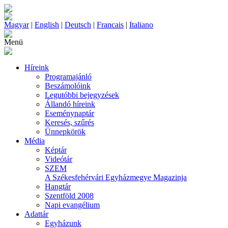
Magyar
|
English
|
Deutsch
|
Francais
|
Italiano
Menü
Híreink
Programajánló
Beszámolóink
Legutóbbi bejegyzések
Állandó híreink
Eseménynaptár
Keresés, szűrés
Ünnepkörök
Média
Képtár
Videótár
SZEM
A Székesfehérvári Egyházmegye Magazinja
Hangtár
Szentföld 2008
Napi evangélium
Adattár
Egyházunk