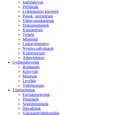
Intézmények
Plébániák
Lelkipásztori körzetek
Papok, szerzetesek
Világi munkatársak
Dokumentumok
Kitüntetések
Térkép
Miserend
Linkgyűjtemény
Nyertes pályázatok
Közbeszerzés
Adatvédelem
Gyűjteményeink
Bemutatás
Könyvtár
Múzeum
Levéltár
Videósorozat
Történelmünk
Egyházmegyénk
Püspökök
Segédpüspökök
Hitvallóink
Válogatott bibliográfia