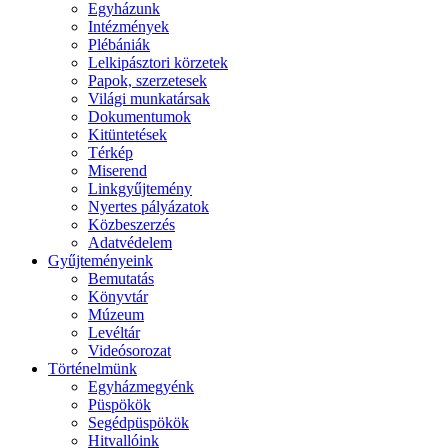
Egyházunk
Intézmények
Plébániák
Lelkipásztori körzetek
Papok, szerzetesek
Világi munkatársak
Dokumentumok
Kitüntetések
Térkép
Miserend
Linkgyűjtemény
Nyertes pályázatok
Közbeszerzés
Adatvédelem
Gyűjteményeink
Bemutatás
Könyvtár
Múzeum
Levéltár
Videósorozat
Történelmünk
Egyházmegyénk
Püspökök
Segédpüspökök
Hitvallóink