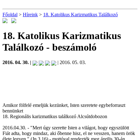
Főoldal
>
Híreink
>
18. Katolikus Karizmatikus Találkozó
18. Katolikus Karizmatikus
Találkozó
- beszámoló
2016. 04. 30. |
| 2016. 05. 03.
Amikor fölfelé emeljük kezünket, Isten szeretete egybeforraszt
bennünket
18. Regionális karizmatikus találkozó Alcsútdobozon
2016.04.30. - "Mert úgy szerette Isten a világot, hogy egyszülött
Fiát adta, hogy mindaz, aki őbenne hisz, el ne vesszen, hanem örök
élete legyen." (Jn 3,16) - mottóval rendezték meg április 30-án,