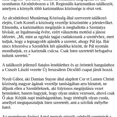
szombaton Alcsútdobozon a 18. Regionális karizmatikus találkozót,
amelyen a környék több karizmatikus közössége is részt vett.
Az alcsútdobozi Mustármag Közösség által szervezett találkozó
elején, Cseh Kornél a közösség vezetője köszöntötte a jelenlevőket.
Elmondta, a karizmatikus megújulás is meghallotta a Szentatya
hívását, az Irgalmasság évére, ezért választotta mottóul a jánosi
idézetet. „Mi, mint az egyház tagjai csatlakozunk a szentévhez, mert
tudjuk, hogy a legnagyobb ajándék a szeretet, ahogy Pál írja. Bár
nincs felsorolva a Szentlélek hét ajándéka között, de Pál nyomán
mondhatjuk, ez a karizmák csúcsa. Csak Isten szeretetét befogadva
tudunk szeretni.”
A találkozót jellemző fiatalos lendülethez és az örömteli hangulathoz
a Csiszér László vezette Új Jeruzsálem Dicsőítő csapat járult hozzá.
Nyuli Gábor, aki Damian Stayne által alapított Cor et Lumen Christi
közösség magyar ágának vezetője tanúságában arra bíztatott, ne
álljunk ellen a Szentléleknek, aki folytonos megújulásra vezet
bennünket, hanem hagyjuk, hogy olyan utakra vezessen, ahová csak
Ő akar. Kérjük napi imádságunkban, hogy történjék olyan csoda,
amellyel megtapasztaljuk Isten szeretetét, ami a szívűnk mélyébe
hatol.
Az eseményen Spányi Antal megyés püspök celebrált szentmisét a