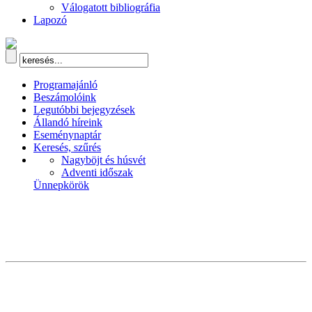
Válogatott bibliográfia
Lapozó
Programajánló
Beszámolóink
Legutóbbi bejegyzések
Állandó híreink
Eseménynaptár
Keresés, szűrés
Nagyböjt és húsvét
Adventi időszak
Ünnepkörök