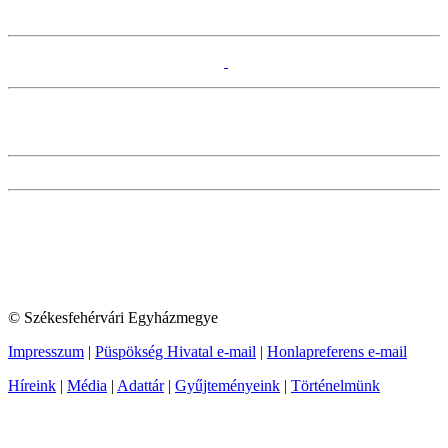
© Székesfehérvári Egyházmegye
Impresszum
|
Püspökség Hivatal e-mail
|
Honlapreferens e-mail
Híreink
|
Média
|
Adattár
|
Gyűjteményeink
|
Történelmünk