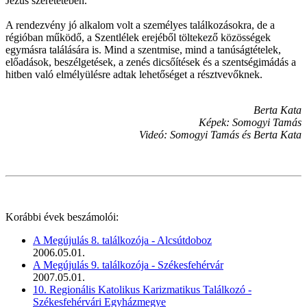
Jézus szeretetében.
A rendezvény jó alkalom volt a személyes találkozásokra, de a
régióban működő, a Szentlélek erejéből töltekező közösségek
egymásra találására is. Mind a szentmise, mind a tanúságtételek,
előadások, beszélgetések, a zenés dicsőítések és a szentségimádás a
hitben való elmélyülésre adtak lehetőséget a résztvevőknek.
Berta Kata
Képek: Somogyi Tamás
Videó: Somogyi Tamás és Berta Kata
Korábbi évek beszámolói:
A Megújulás 8. találkozója - Alcsútdoboz
2006.05.01.
A Megújulás 9. találkozója - Székesfehérvár
2007.05.01.
10. Regionális Katolikus Karizmatikus Találkozó -
Székesfehérvári Egyházmegye