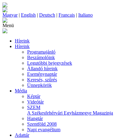
Magyar
|
English
|
Deutsch
|
Francais
|
Italiano
Menü
Híreink
Híreink
Programajánló
Beszámolóink
Legutóbbi bejegyzések
Állandó híreink
Eseménynaptár
Keresés, szűrés
Ünnepkörök
Média
Képtár
Videótár
SZEM
A Székesfehérvári Egyházmegye Magazinja
Hangtár
Szentföld 2008
Napi evangélium
Adattár