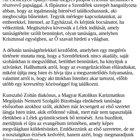
résztvevő papsággal. A főpásztor a Szentlélek szerepét hangsúlyozta
abban, hogy az irgalmasság Istenével találkozhassunk, aki
megbocsátja bűneinket. Tegyük mérlegre kapcsolatainkat, az
emberekkel, Istennel, az Egyházzal, és kérjünk bocsánatot, ha
vétkeztünk. Megtisztulva kövessük a Lélek indítását, amely
tanúságtételre szólít bennünket, olyan tanúságra, amelyben
Krisztussal egységben, az Ő szavait hirdeti a világban.
A délután tanúságtételekkel kezdődött, amelyben egy megtérés
története mutatta meg, hogy a Szentléleknek nincs akadály, saját
szobánkban is megszólíthat, betölthet bennünket, ha kinyitjuk a
szívünket. Hallhattunk arról, hogy az evangelizációban elfáradtakat,
miként újítja meg Isten és hívja újra a megszentelődés folyamatára,
valamint arról is, hogy aki titokban Istenhez akar tartozni, előbb
utóbb egy keresztény közösséggel fog találkozni.
Kunszabó Zoltán diakónus, a Magyar Katolikus Karizmatikus
Megújulás Nemzeti Szolgáló Bizottsága elnökének tanúsága
elsősorban azokhoz szólt, akikben már lecsengett az első szeretet
lángja Isten iránt, akik erőtlenné váltak, mert már nem tapasztalják
életükben a Lélek gyümölcseinek bő termését. Arra buzdított,
merüljünk el újra az evangélium örömében, amely képes
megvilágítani küldetésünket. Emlékezzünk az első szeretetre, de ne
a nosztalgikus érzések kedvéért, hanem azért, hogy megmaradjunk