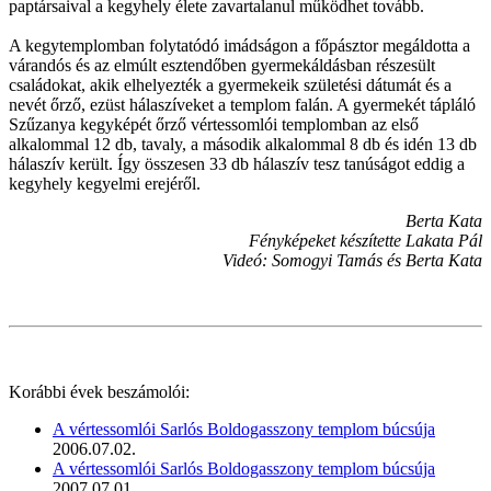
paptársaival a kegyhely élete zavartalanul működhet tovább.
A kegytemplomban folytatódó imádságon a főpásztor megáldotta a
várandós és az elmúlt esztendőben gyermekáldásban részesült
családokat, akik elhelyezték a gyermekeik születési dátumát és a
nevét őrző, ezüst hálaszíveket a templom falán. A gyermekét tápláló
Szűzanya kegyképét őrző vértessomlói templomban az első
alkalommal 12 db, tavaly, a második alkalommal 8 db és idén 13 db
hálaszív került. Így összesen 33 db hálaszív tesz tanúságot eddig a
kegyhely kegyelmi erejéről.
Berta Kata
Fényképeket készítette Lakata Pál
Videó: Somogyi Tamás és Berta Kata
Korábbi évek beszámolói:
A vértessomlói Sarlós Boldogasszony templom búcsúja
2006.07.02.
A vértessomlói Sarlós Boldogasszony templom búcsúja
2007.07.01.