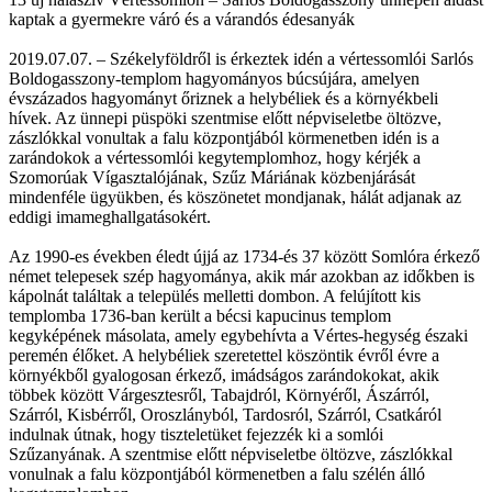
kaptak a gyermekre váró és a várandós édesanyák
2019.07.07. – Székelyföldről is érkeztek idén a vértessomlói Sarlós
Boldogasszony-templom hagyományos búcsújára, amelyen
évszázados hagyományt őriznek a helybéliek és a környékbeli
hívek. Az ünnepi püspöki szentmise előtt népviseletbe öltözve,
zászlókkal vonultak a falu központjából körmenetben idén is a
zarándokok a vértessomlói kegytemplomhoz, hogy kérjék a
Szomorúak Vígasztalójának, Szűz Máriának közbenjárását
mindenféle ügyükben, és köszönetet mondjanak, hálát adjanak az
eddigi imameghallgatásokért.
Az 1990-es években éledt újjá az 1734-és 37 között Somlóra érkező
német telepesek szép hagyománya, akik már azokban az időkben is
kápolnát találtak a település melletti dombon. A felújított kis
templomba 1736-ban került a bécsi kapucinus templom
kegyképének másolata, amely egybehívta a Vértes-hegység északi
peremén élőket. A helybéliek szeretettel köszöntik évről évre a
környékből gyalogosan érkező, imádságos zarándokokat, akik
többek között Várgesztesről, Tabajdról, Környéről, Ászárról,
Szárról, Kisbérről, Oroszlányból, Tardosról, Szárról, Csatkáról
indulnak útnak, hogy tiszteletüket fejezzék ki a somlói
Szűzanyának. A szentmise előtt népviseletbe öltözve, zászlókkal
vonulnak a falu központjából körmenetben a falu szélén álló