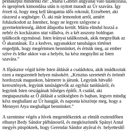
példaképül mindenki elé: „Mária Gábriel angyallal való találkozása,
és igenjének kimondása után is nyitott maradt az Úr szavára. Így
érzett rá, hogy meg kell látogatnia idős rokonát, Erzsébetet, aki
rászorul a segítségre. Ő, aki már lemondott arról, amiért
fohászkodott az Istenhez, hogy ne legyen szégyene a
gyermektelenség, áldott állapotba került. Mária elindul hozzá a
nehéz és kockázatos utat vállalva, és a két asszony boldogan
találkozik egymással. Isten leányai találkoznak, akik megnyíltak az
Ő akaratának. Ez a kedves, ugyanakkor tanulságos történet
engedjük, hogy megérintsen bennünket, és értsük meg, az ember
szíve és lelke akkor van a helyén, ha kész megnyílni az Isten
szavára.”
A főpásztor végül kérte Isten áldását a családokra, akik imádkoztak
ezen a megszentelt helyen másokért. „Krisztus szeretetét és örömét
hordozzuk magunkon, bármerre is járunk. Legyünk hitvalló
keresztények, legyünk tanúságtevők az egyház tanításáról, és
legyünk Isten országának hűséges építői. A család, aki
megtapasztalta az Ő áldását a szükségben és bajban, legyen mindig
kész meghallani az Úr hangját, és naponta köszönje meg, hogy a
Mennyei Atya meghallgat bennünket.”
A szentmise végén a hívek megemlékeztek az elmúlt esztendőben
elhunyt Bedy Sándor plébánosról, és megköszönték Spányi Antal
megyés püspöknek, hogy Gerendai Sándor atyával és helyettesítő