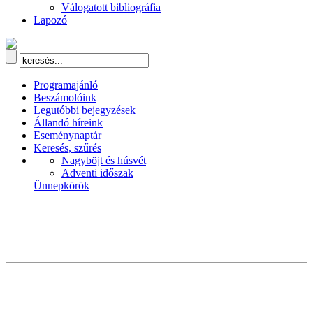
Válogatott bibliográfia
Lapozó
Programajánló
Beszámolóink
Legutóbbi bejegyzések
Állandó híreink
Eseménynaptár
Keresés, szűrés
Nagyböjt és húsvét
Adventi időszak
Ünnepkörök