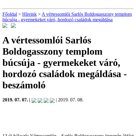
Főoldal
>
Híreink
>
A vértessomlói Sarlós Boldogasszony templom
búcsúja - gyermekeket váró, hordozó családok megáldása
A vértessomlói Sarlós
Boldogasszony templom
búcsúja - gyermekeket váró,
hordozó családok megáldása
-
beszámoló
2019. 07. 07. |
| 2019. 07. 08.
13 új hálaszív Vértessomlón – Sarlós Boldogasszony ünnepén áldást