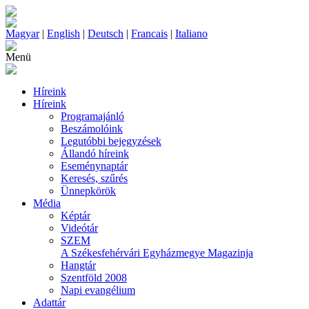
Magyar
|
English
|
Deutsch
|
Francais
|
Italiano
Menü
Híreink
Híreink
Programajánló
Beszámolóink
Legutóbbi bejegyzések
Állandó híreink
Eseménynaptár
Keresés, szűrés
Ünnepkörök
Média
Képtár
Videótár
SZEM
A Székesfehérvári Egyházmegye Magazinja
Hangtár
Szentföld 2008
Napi evangélium
Adattár