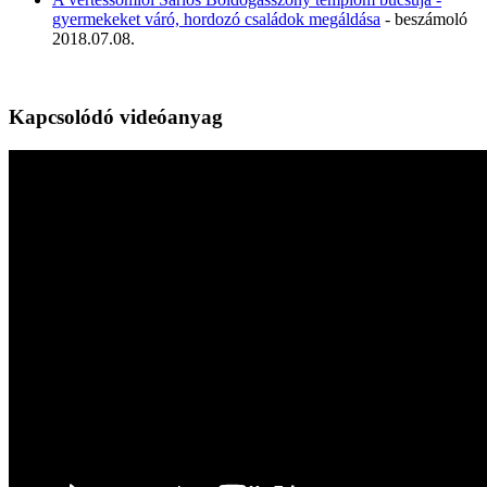
gyermekeket váró, hordozó családok megáldása
- beszámoló
2018.07.08.
Kapcsolódó videóanyag