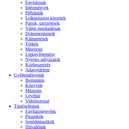
Egyházunk
Intézmények
Plébániák
Lelkipásztori körzetek
Papok, szerzetesek
Világi munkatársak
Dokumentumok
Kitüntetések
Térkép
Miserend
Linkgyűjtemény
Nyertes pályázatok
Közbeszerzés
Adatvédelem
Gyűjteményeink
Bemutatás
Könyvtár
Múzeum
Levéltár
Videósorozat
Történelmünk
Egyházmegyénk
Püspökök
Segédpüspökök
Hitvallóink