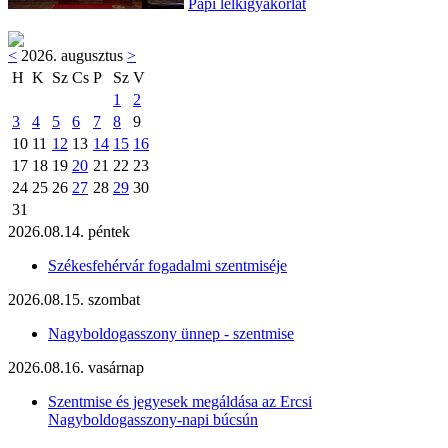
Papi lelkigyakorlat
<
2026. augusztus
>
H
K
Sz
Cs
P
Sz
V
1
2
3
4
5
6
7
8
9
10
11
12
13
14
15
16
17
18
19
20
21
22
23
24
25
26
27
28
29
30
31
2026.08.14. péntek
Székesfehérvár fogadalmi szentmiséje
2026.08.15. szombat
Nagyboldogasszony ünnep - szentmise
2026.08.16. vasárnap
Szentmise és jegyesek megáldása az Ercsi
Nagyboldogasszony-napi búcsún