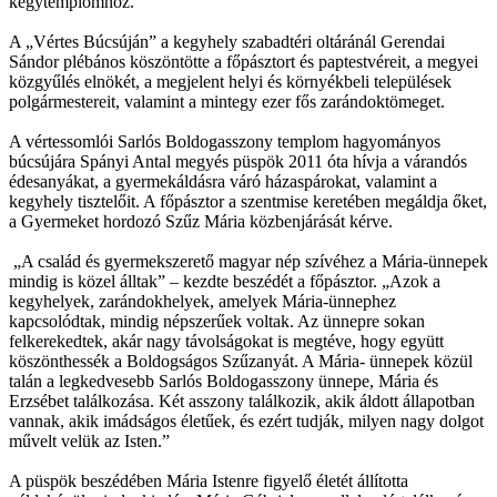
kegytemplomhoz.
A „Vértes Búcsúján” a kegyhely szabadtéri oltáránál Gerendai
Sándor plébános köszöntötte a főpásztort és paptestvéreit, a megyei
közgyűlés elnökét, a megjelent helyi és környékbeli települések
polgármestereit, valamint a mintegy ezer fős zarándoktömeget.
A vértessomlói Sarlós Boldogasszony templom hagyományos
búcsújára Spányi Antal megyés püspök 2011 óta hívja a várandós
édesanyákat, a gyermekáldásra váró házaspárokat, valamint a
kegyhely tisztelőit. A főpásztor a szentmise keretében megáldja őket,
a Gyermeket hordozó Szűz Mária közbenjárását kérve.
„A család és gyermekszerető magyar nép szívéhez a Mária-ünnepek
mindig is közel álltak” – kezdte beszédét a főpásztor. „Azok a
kegyhelyek, zarándokhelyek, amelyek Mária-ünnephez
kapcsolódtak, mindig népszerűek voltak. Az ünnepre sokan
felkerekedtek, akár nagy távolságokat is megtéve, hogy együtt
köszönthessék a Boldogságos Szűzanyát. A Mária- ünnepek közül
talán a legkedvesebb Sarlós Boldogasszony ünnepe, Mária és
Erzsébet találkozása. Két asszony találkozik, akik áldott állapotban
vannak, akik imádságos életűek, és ezért tudják, milyen nagy dolgot
művelt velük az Isten.”
A püspök beszédében Mária Istenre figyelő életét állította