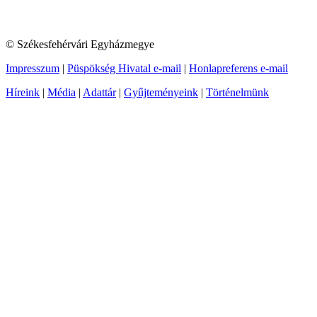
© Székesfehérvári Egyházmegye
Impresszum
|
Püspökség Hivatal e-mail
|
Honlapreferens e-mail
Híreink
|
Média
|
Adattár
|
Gyűjteményeink
|
Történelmünk