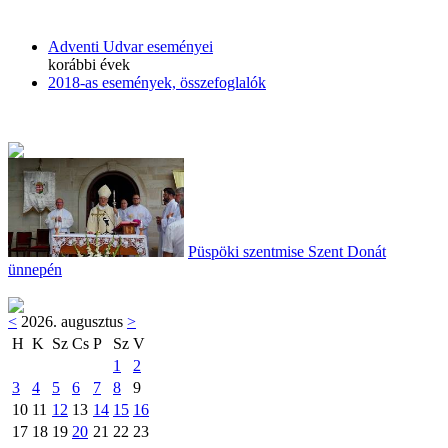
Adventi Udvar eseményei
korábbi évek
2018-as események, összefoglalók
Püspöki szentmise Szent Donát
ünnepén
<
2026. augusztus
>
H
K
Sz
Cs
P
Sz
V
1
2
3
4
5
6
7
8
9
10
11
12
13
14
15
16
17
18
19
20
21
22
23