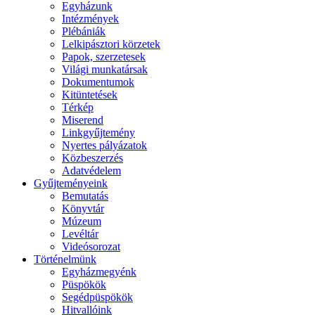
Egyházunk
Intézmények
Plébániák
Lelkipásztori körzetek
Papok, szerzetesek
Világi munkatársak
Dokumentumok
Kitüntetések
Térkép
Miserend
Linkgyűjtemény
Nyertes pályázatok
Közbeszerzés
Adatvédelem
Gyűjteményeink
Bemutatás
Könyvtár
Múzeum
Levéltár
Videósorozat
Történelmünk
Egyházmegyénk
Püspökök
Segédpüspökök
Hitvallóink