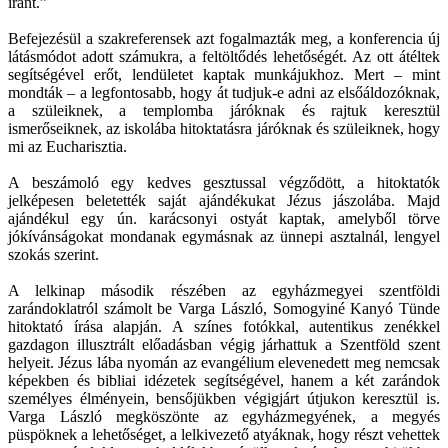
iránt.”
Befejezésül a szakreferensek azt fogalmazták meg, a konferencia új
látásmódot adott számukra, a feltöltődés lehetőségét. Az ott átéltek
segítségével erőt, lendületet kaptak munkájukhoz. Mert – mint
mondták – a legfontosabb, hogy át tudjuk-e adni az elsőáldozóknak,
a szüleiknek, a templomba járóknak és rajtuk keresztül
ismerőseiknek, az iskolába hitoktatásra járóknak és szüleiknek, hogy
mi az Eucharisztia.
A beszámoló egy kedves gesztussal végződött, a hitoktatók
jelképesen beletették saját ajándékukat Jézus jászolába. Majd
ajándékul egy ún. karácsonyi ostyát kaptak, amelyből törve
jókívánságokat mondanak egymásnak az ünnepi asztalnál, lengyel
szokás szerint.
A lelkinap második részében az egyházmegyei szentföldi
zarándoklatról számolt be Varga László, Somogyiné Kanyó Tünde
hitoktató írása alapján. A színes fotókkal, autentikus zenékkel
gazdagon illusztrált előadásban végig járhattuk a Szentföld szent
helyeit. Jézus lába nyomán az evangélium elevenedett meg nemcsak
képekben és bibliai idézetek segítségével, hanem a két zarándok
személyes élményein, bensőjükben végigjárt útjukon keresztül is.
Varga László megköszönte az egyházmegyének, a megyés
püspöknek a lehetőséget, a lelkivezető atyáknak, hogy részt vehettek