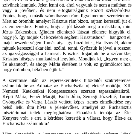
szívűnek lennünk. Jelen lenni ott, ahol vagyunk és nem a múltban és
vagy a jövőben, és nem elfoglaltságaink között szétszóródva.
Fontos, hogy a másik számíthasson rám, figyelmemre, szeretetemre.
Mert az örömhír, amelyet Krisztus rám bízott, rajtam keresztül jut el
az emberekhez. Fontos, hogy a jót lássuk meg a másikban, mint
Jézus Zakeusban. Minden ellenkező látszat ellenére higgyük el,
hogy jó, így tudjuk Őt közelebb segíteni Krisztushoz” – hangzott el,
majd beszéde végén Tamás atya így buzdított: „Ha Jézus él, akkor
rajtunk keresztül akar élni, szólni, tenni. Győzzük le jóval a rosszat,
az igazságossággal a hamisat. Krisztust fogadjuk be a szívünkbe,
Krisztus hűséges munkatársai legyünk. Mondjuk ki, „legyen meg a
Te akaratod”, és ahogy Mária életében is volt, ez gyümölcsöt hoz,
hogy örömben, békében éljünk.”
A szentmise után az espereskerületek hitoktatói szakreferensei
számoltak be az Adhat-e az Eucharisztia új életet? mottójú, XII.
Nemzeti Kateketikai Kongresszuson szerzett tapasztalataikról.
Képli Mária, Fehér Margit, Bolla Júlia, Semegi Józsefné, Turner
Gyöngyike és Varga László vetített képes, zenés elmélkedése egy
belső lelki útra hívta a jelenlevőket, amellyel az Eucharisztia
misztériumát tették megfoghatóvá. Előadásuk témája az Élet
Kenyere volt, s arra a kérdésre keresték a választ, hogy Élet-e az
Eucharisztia számunkra?