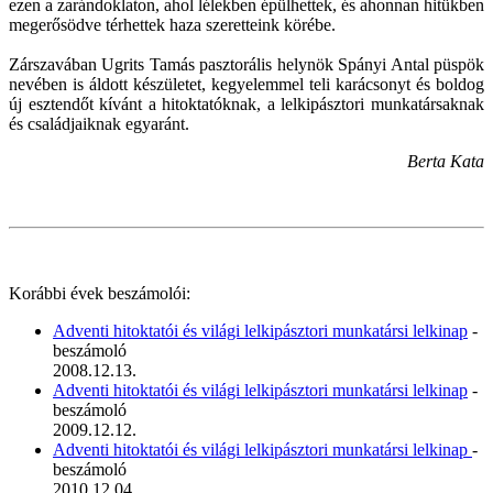
ezen a zarándoklaton, ahol lélekben épülhettek, és ahonnan hitükben
megerősödve térhettek haza szeretteink körébe.
Zárszavában Ugrits Tamás pasztorális helynök Spányi Antal püspök
nevében is áldott készületet, kegyelemmel teli karácsonyt és boldog
új esztendőt kívánt a hitoktatóknak, a lelkipásztori munkatársaknak
és családjaiknak egyaránt.
Berta Kata
Korábbi évek beszámolói:
Adventi hitoktatói és világi lelkipásztori munkatársi lelkinap
-
beszámoló
2008.12.13.
Adventi hitoktatói és világi lelkipásztori munkatársi lelkinap
-
beszámoló
2009.12.12.
Adventi hitoktatói és világi lelkipásztori munkatársi lelkinap
-
beszámoló
2010.12.04.