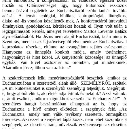
Mint elmondták, a kongresszuson az előadások egészen közel
hozták az Oltáriszentséget úgy, hogy különböző eszközök
bemutatásával segítették az Eucharisztiáról szóló tanítás tovább-
adását. A témát teológiai, biblikus, antropológiai, liturgikus,
diako¬ná¬lis vonalon közelítették meg. A konferenciáról útravalóul
élményeket, gondolatokat, kérdéseket hoztak el. Ilyen volt talán a
legizgalmasabb kérdés, amelyet felvetettek Martos Levente Balázs
atya előadásából: Ha Jézus nem alapít Eucharisztiát, talán nincs is
Szentírás, mert ha az Újszövetségből elvennénk az Eucharisztiával
kapcsolatos részeket, eltűnne az evangélium sajátos csúcspontja.
Hiányozna az ünneplés konkrét módja, amely történelmet,
hagyományt és hitet közöl. „A kenyértörés közössége: az ünneplő
egyház. Van kivel osztoznia az örömben, jut mindenkinek.
Akármikor jössz, itthon van az Isten.”
A szakreferensek lelki megérintettségükről beszéltek, amikor az
Eucharisztiában a szeretetből elénk álló SZEMÉLYRŐL szóltak.
„A mi küldetésünket is személytől személyig teljesítjük. Megértjük-
e, hogy abból élünk, aki életét adja értünk és nekünk? Azzá válunk-
e, amit eszünk, amikor magunkhoz vesszük az Eucharisztiát?” A
személyes hangú beszámolóban elhangzott az is, hogy az
Eucharisztia a hívő embert elkötelezi a szegények felé. „Az
Eucharisztia, amely nem válik tevékeny szeretetté, önmagában
töredékes. Aki ezzel a kenyérrel táplálkozik, nem lehet közömbös a
szegények, az elesettek iránt, növekszik érzékenysége az elesettek