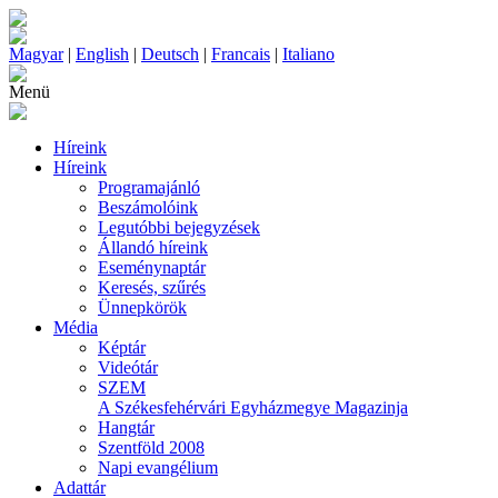
Magyar
|
English
|
Deutsch
|
Francais
|
Italiano
Menü
Híreink
Híreink
Programajánló
Beszámolóink
Legutóbbi bejegyzések
Állandó híreink
Eseménynaptár
Keresés, szűrés
Ünnepkörök
Média
Képtár
Videótár
SZEM
A Székesfehérvári Egyházmegye Magazinja
Hangtár
Szentföld 2008
Napi evangélium
Adattár