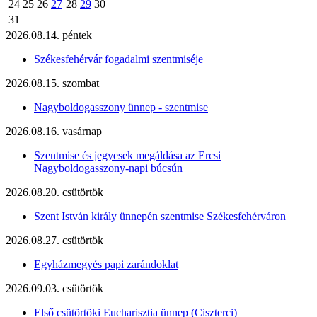
24
25
26
27
28
29
30
31
2026.08.14. péntek
Székesfehérvár fogadalmi szentmiséje
2026.08.15. szombat
Nagyboldogasszony ünnep - szentmise
2026.08.16. vasárnap
Szentmise és jegyesek megáldása az Ercsi
Nagyboldogasszony-napi búcsún
2026.08.20. csütörtök
Szent István király ünnepén szentmise Székesfehérváron
2026.08.27. csütörtök
Egyházmegyés papi zarándoklat
2026.09.03. csütörtök
Első csütörtöki Eucharisztia ünnep (Ciszterci)