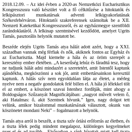
2018.12.09. – Az idei évben a 2020-as Nemzetközi Eucharisztikus
Kongresszusra való készület volt a fő célkitűzése a hitoktatók és
lelkipásztori munkatársak adventi lelkigyakorlatának
Székesfehérváron. Hitoktatói szakreferensek számoltak be a XII.
Nemzeti Kateketikai Kongresszusról, és az egyházmegye szentföldi
zarándoklatáról. A lelkinap szentmisével kezdődött, amelyet Ugrits
Tamás, pasztorális helynök mutatott be.
Beszéde elején Ugrits Tamás atya hálát adott azért, hogy a XXI.
században vannak még férfiak és nők, akiknek fontos az Egyház és
az Eucharisztia. Majd kiemelte a hála és az öröm szerepét a
keresztény ember életében. „A keserűség lehúz és fáradttá tesz, hogy
ne tudjunk hálát adni mindazért a szeretetért, amit Istentől kaptunk
ajándékba, megköszönni a sok jót, amit embertársainkon keresztül
kaptunk. A hálás szív nem egyoldalúan látja az életet, a mérleg
nyelve nem a negatív gondolatok felé billen el. A hála jó lélekkel tölt
el az embert, a köszönet szavai Istenhez fordítják, mint ahogy a
Boldogságos Szűzanyát Magnificátjában: „nagyot művelt velem ő,
aki Hatalmas: ő, akit Szentnek hívunk.” Igen, nagy dolgot tett
velünk, amikor bizalommal munkatársának választott, okunk van
köszönetet mondani Neki” – fogalmazott a helynök.
Tamás atya arról is beszélt, a tiszta szív óriási erőforrás az életben, és
a tiszta lélek pedig mindent megalapoz, különleges kegyelmeket
nyer el és ad tovább. „Elsősorban a ránk bízottak miatt kell tiszta