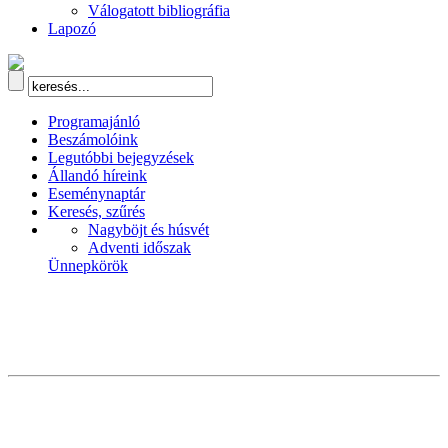
Válogatott bibliográfia
Lapozó
Programajánló
Beszámolóink
Legutóbbi bejegyzések
Állandó híreink
Eseménynaptár
Keresés, szűrés
Nagyböjt és húsvét
Adventi időszak
Ünnepkörök