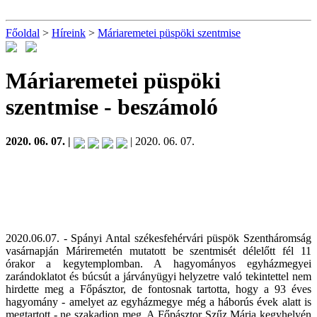
Főoldal
>
Híreink
>
Máriaremetei püspöki szentmise
Máriaremetei püspöki
szentmise
- beszámoló
2020. 06. 07. |
| 2020. 06. 07.
2020.06.07. - Spányi Antal székesfehérvári püspök Szentháromság
vasárnapján Máriremetén mutatott be szentmisét délelőtt fél 11
órakor a kegytemplomban. A hagyományos egyházmegyei
zarándoklatot és búcsút a járványügyi helyzetre való tekintettel nem
hirdette meg a Főpásztor, de fontosnak tartotta, hogy a 93 éves
hagyomány - amelyet az egyházmegye még a háborús évek alatt is
megtartott - ne szakadjon meg. A Főpásztor Szűz Mária kegyhelyén