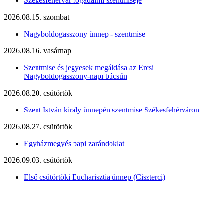
Székesfehérvár fogadalmi szentmiséje
2026.08.15. szombat
Nagyboldogasszony ünnep - szentmise
2026.08.16. vasárnap
Szentmise és jegyesek megáldása az Ercsi
Nagyboldogasszony-napi búcsún
2026.08.20. csütörtök
Szent István király ünnepén szentmise Székesfehérváron
2026.08.27. csütörtök
Egyházmegyés papi zarándoklat
2026.09.03. csütörtök
Első csütörtöki Eucharisztia ünnep (Ciszterci)