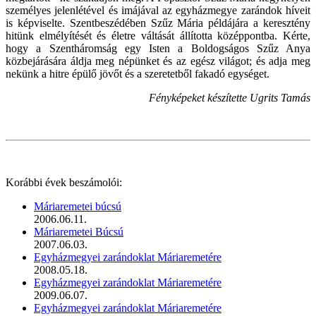
személyes jelenlétével és imájával az egyházmegye zarándok híveit
is képviselte. Szentbeszédében Szűz Mária példájára a keresztény
hitünk elmélyítését és életre váltását állította középpontba. Kérte,
hogy a Szentháromság egy Isten a Boldogságos Szűz Anya
közbejárására áldja meg népünket és az egész világot; és adja meg
nekünk a hitre épülő jövőt és a szeretetből fakadó egységet.
Fényképeket készítette Ugrits Tamás
Korábbi évek beszámolói:
Máriaremetei búcsú
2006.06.11.
Máriaremetei Búcsú
2007.06.03.
Egyházmegyei zarándoklat Máriaremetére
2008.05.18.
Egyházmegyei zarándoklat Máriaremetére
2009.06.07.
Egyházmegyei zarándoklat Máriaremetére