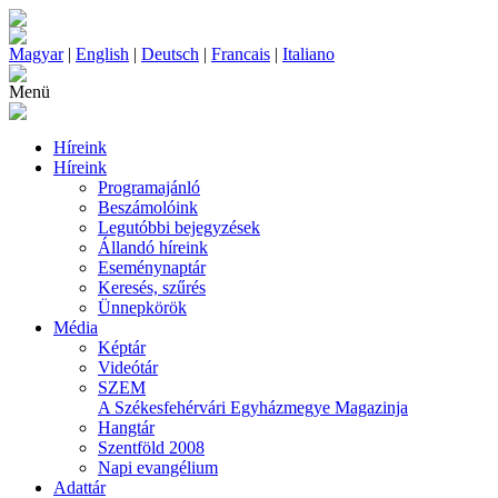
Magyar
|
English
|
Deutsch
|
Francais
|
Italiano
Menü
Híreink
Híreink
Programajánló
Beszámolóink
Legutóbbi bejegyzések
Állandó híreink
Eseménynaptár
Keresés, szűrés
Ünnepkörök
Média
Képtár
Videótár
SZEM
A Székesfehérvári Egyházmegye Magazinja
Hangtár
Szentföld 2008
Napi evangélium
Adattár