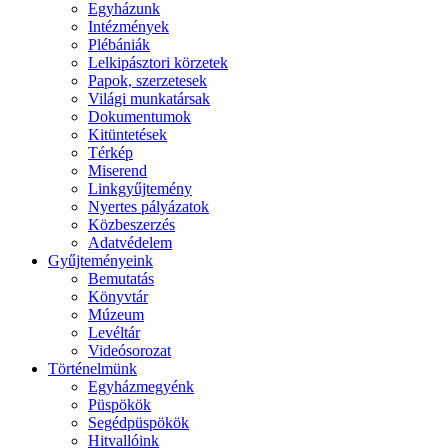
Egyházunk
Intézmények
Plébániák
Lelkipásztori körzetek
Papok, szerzetesek
Világi munkatársak
Dokumentumok
Kitüntetések
Térkép
Miserend
Linkgyűjtemény
Nyertes pályázatok
Közbeszerzés
Adatvédelem
Gyűjteményeink
Bemutatás
Könyvtár
Múzeum
Levéltár
Videósorozat
Történelmünk
Egyházmegyénk
Püspökök
Segédpüspökök
Hitvallóink