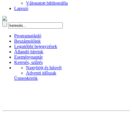
Válogatott bibliográfia
Lapozó
Programajánló
Beszámolóink
Legutóbbi bejegyzések
Állandó híreink
Eseménynaptár
Keresés, szűrés
Nagyböjt és húsvét
Adventi időszak
Ünnepkörök