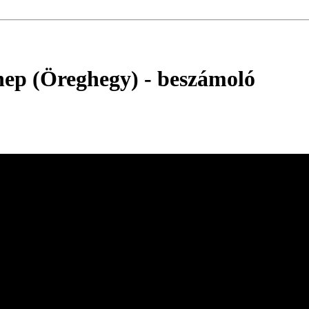
nnep (Öreghegy)
- beszámoló