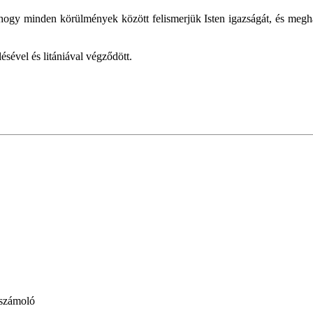
hogy minden körülmények között felismerjük Isten igazságát, és megha
sével és litániával végződött.
számoló