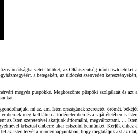
 imádságba vetett hitüket, az Oltáriszentség iránti tiszteletüket a
yházmegyéért, a betegekért, az üldözést szenvedett keresztényekért,
fehérvári megyés püspökké. Megköszönte püspöki szolgálatát és azt a
sunkat.
gondolhatjuk, mi az, ami Isten országának szeretetét, örömét, békéjét
embernek meg kell látnia a történelemben és a saját életében is Isten
nt az Isten szeretetével akarjunk átformálni, megváltoztatni. … Isten
gyelmével krisztusi emberré akar csiszolni bennünket. Kérjük ehhez a
l az Isten tervét a mindennapjainkban, hogy megtaláljuk azt az utat,