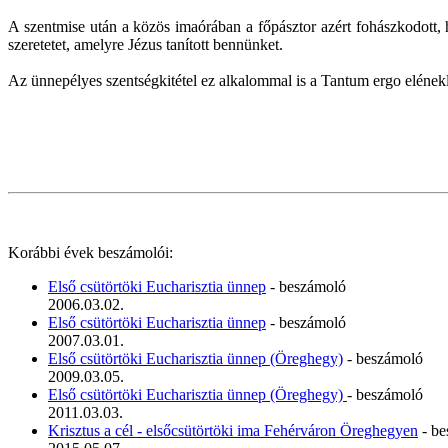
A szentmise után a közös imaórában a főpásztor azért fohászkodott, 
szeretetet, amelyre Jézus tanított bennünket.
Az ünnepélyes szentségkitétel ez alkalommal is a Tantum ergo eléneklé
Korábbi évek beszámolói:
Első csütörtöki Eucharisztia ünnep
- beszámoló
2006.03.02.
Első csütörtöki Eucharisztia ünnep
- beszámoló
2007.03.01.
Első csütörtöki Eucharisztia ünnep (Öreghegy)
- beszámoló
2009.03.05.
Első csütörtöki Eucharisztia ünnep (Öreghegy)
- beszámoló
2011.03.03.
Krisztus a cél - elsőcsütörtöki ima Fehérváron Öreghegyen
- be