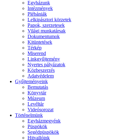
Egyházunk
Intézmények
Plébániák
Lelkipásztori körzetek
Papok, szerzetesek
Világi munkatársak
Dokumentumok
Kitüntetések
Térkép
Miserend
Linkgyűjtemény
Nyertes pályázatok
Közbeszerzés
Adatvédelem
Gyűjteményeink
Bemutatás
Könyvtár
Múzeum
Levéltár
Videósorozat
Történelmünk
Egyházmegyénk
Püspökök
Segédpüspökök
Hitvallóink