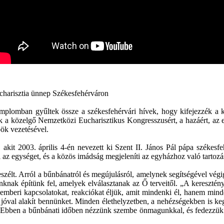
Eucharisztia ünnep Székesfehérváron
mban gyűltek össze a székesfehérvári hívek, hogy kifejezzék a közös
 a közelgő Nemzetközi Eucharisztikus Kongresszusért, a hazáért, az eg
ök vezetésével.
, akit 2003. április 4-én nevezett ki Szent II. János Pál pápa székes
 az egységet, és a közös imádság megjeleníti az egyházhoz való tartozá
szélt. Arról a bűnbánatról és megújulásról, amelynek segítségével végig
knak építünk fel, amelyek elválasztanak az Ő terveitől. „A keresztény 
emberi kapcsolatokat, reakciókat éljük, amit mindenki él, hanem minde
 jóval alakít bennünket. Minden élethelyzetben, a nehézségekben is ke
… Ebben a bűnbánati időben nézzünk szembe önmagunkkal, és fedezzük fe