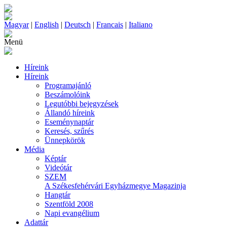
Magyar
|
English
|
Deutsch
|
Francais
|
Italiano
Menü
Híreink
Híreink
Programajánló
Beszámolóink
Legutóbbi bejegyzések
Állandó híreink
Eseménynaptár
Keresés, szűrés
Ünnepkörök
Média
Képtár
Videótár
SZEM
A Székesfehérvári Egyházmegye Magazinja
Hangtár
Szentföld 2008
Napi evangélium
Adattár