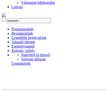
Válogatott bibliográfia
Lapozó
Programajánló
Beszámolóink
Legutóbbi bejegyzések
Állandó híreink
Eseménynaptár
Keresés, szűrés
Nagyböjt és húsvét
Adventi időszak
Ünnepkörök