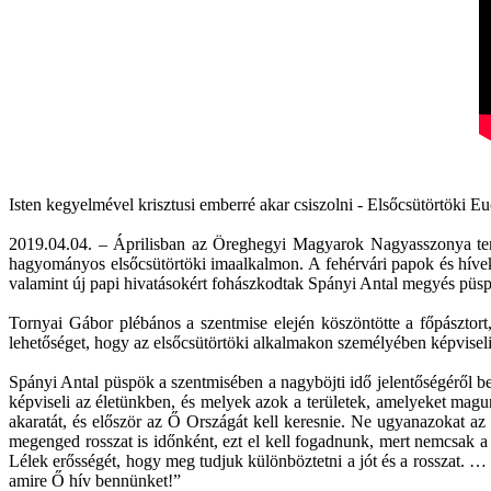
Isten kegyelmével krisztusi emberré akar csiszolni - Elsőcsütörtöki 
2019.04.04. – Áprilisban az Öreghegyi Magyarok Nagyasszonya templo
hagyományos elsőcsütörtöki imaalkalmon. A fehérvári papok és hívek
valamint új papi hivatásokért fohászkodtak Spányi Antal megyés püsp
Tornyai Gábor plébános a szentmise elején köszöntötte a főpásztort
lehetőséget, hogy az elsőcsütörtöki alkalmakon személyében képviseli
Spányi Antal püspök a szentmisében a nagyböjti idő jelentőségéről be
képviseli az életünkben, és melyek azok a területek, amelyeket magun
akaratát, és először az Ő Országát kell keresnie. Ne ugyanazokat az 
megenged rosszat is időnként, ezt el kell fogadnunk, mert nemcsak a
Lélek erősségét, hogy meg tudjuk különböztetni a jót és a rosszat. 
amire Ő hív bennünket!”