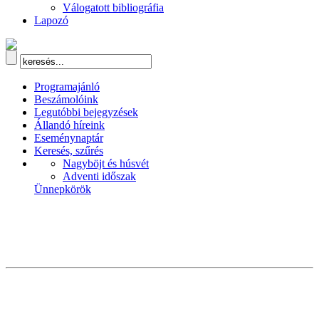
Válogatott bibliográfia
Lapozó
Programajánló
Beszámolóink
Legutóbbi bejegyzések
Állandó híreink
Eseménynaptár
Keresés, szűrés
Nagyböjt és húsvét
Adventi időszak
Ünnepkörök