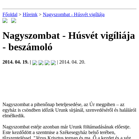
Főoldal
>
Híreink
>
Nagyszombat - Húsvét vigíliája
Nagyszombat - Húsvét vigíliája
- beszámoló
2014. 04. 19. |
| 2014. 04. 20.
Nagyszombat a pihenőnap beteljesedése, az Úr megpihen – az
egyház is csöndben időzik Urunk sírjánál, szenvedéséről és haláláról
elmélkedik.
Nagyszombat estéje azonban már Urunk föltámadásának előestje.
Este kezdődött a szentmise a Székesegyház belső terében,
tűzszenteléssel. "Jézus Krisztus tegnap és ma, Ő a kezdet és a vég,