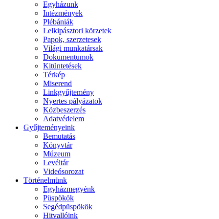
Egyházunk
Intézmények
Plébániák
Lelkipásztori körzetek
Papok, szerzetesek
Világi munkatársak
Dokumentumok
Kitüntetések
Térkép
Miserend
Linkgyűjtemény
Nyertes pályázatok
Közbeszerzés
Adatvédelem
Gyűjteményeink
Bemutatás
Könyvtár
Múzeum
Levéltár
Videósorozat
Történelmünk
Egyházmegyénk
Püspökök
Segédpüspökök
Hitvallóink