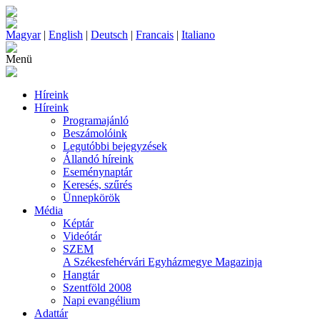
Magyar
|
English
|
Deutsch
|
Francais
|
Italiano
Menü
Híreink
Híreink
Programajánló
Beszámolóink
Legutóbbi bejegyzések
Állandó híreink
Eseménynaptár
Keresés, szűrés
Ünnepkörök
Média
Képtár
Videótár
SZEM
A Székesfehérvári Egyházmegye Magazinja
Hangtár
Szentföld 2008
Napi evangélium
Adattár