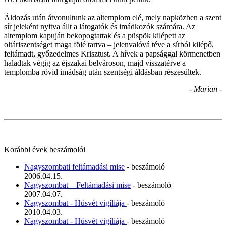
Áldozás után átvonultunk az altemplom elé, mely napközben a szent
sír jeleként nyitva állt a látogatók és imádkozók számára. Az
altemplom kapuján bekopogtattak és a püspök kilépett az
oltáriszentséget maga fölé tartva – jelenvalóvá téve a sírból kilépő,
feltámadt, győzedelmes Krisztust. A hívek a papsággal körmenetben
haladtak végig az éjszakai belvároson, majd visszatérve a
templomba rövid imádság után szentségi áldásban részesültek.
- Marian -
Korábbi évek beszámolói
Nagyszombati feltámadási mise
- beszámoló
2006.04.15.
Nagyszombat – Feltámadási mise
- beszámoló
2007.04.07.
Nagyszombat - Húsvét vigíliája
- beszámoló
2010.04.03.
Nagyszombat - Húsvét vigíliája
- beszámoló