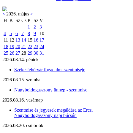
<
2026. május
>
H
K
Sz
Cs
P
Sz
V
1
2
3
4
5
6
7
8
9
10
11
12
13
14
15
16
17
18
19
20
21
22
23
24
25
26
27
28
29
30
31
2026.08.14. péntek
Székesfehérvár fogadalmi szentmiséje
2026.08.15. szombat
Nagyboldogasszony ünnep - szentmise
2026.08.16. vasárnap
Szentmise és jegyesek megáldása az Ercsi
Nagyboldogasszony-napi búcsún
2026.08.20. csütörtök