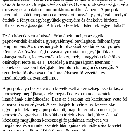
Ő az Alfa és az Omega. Övé az idő és Övé az örökkévalóság. Övé a
dicsőség és a hatalom mindörökkön-örökké. Ámen." A püspök
bevonult a sötét templomba a megáldott húsvéti gyertyával, amelyről
átadták a fényt az egybegyűltek gyertyáira és énekelve hirdette:
"Krisztus világossága!" A hívek ráfeleltek: "Istennek legyen hála!"
Eztán következett a húsvéti örömének, melyet az egyik
papnövendék énekelt a gyertyafénnyel bevilágított, félhomályos
templomban. Az olvasmányok fölolvasását zsoltár és könyörgés
követte. Az ószövetségi olvasmányok után meggyújtották az
oltárgyertyákat, leeresztették a leplet, mely a nagyböjt elejétől az
oltárképet fedte el, és a "Dicsőség a magasságban Istennek!"
eléneklése közben fölzúgtak a templom harangjai és csengői. A
szentlecke fölolvasása után ünnepélyesen fölvezették és
meghirdették az evangéliumot.
A püspök atya beszéde után következett a keresztségi szertartás, a
keresztség megújítása, a víz megáldása és a mindenszentek
litániájának elimádkozása. Ezen az éjszakán két katekumen vette fel
a beavató szentségeket. A szentségek fölvételéhez kezeseikkel
együtt jelentek meg a püspök előtt, majd fehér ruhában és égő
keresztelési gyertyával kezükben tértek vissza helyükre. A hívő
közösség megújította keresztségi fogadalmát, melyet a víz
megáldása és a mindenszentek litániájának elimádkozása követett.
Az eukarisztia liturgiáját örömmel ünnepeltük.