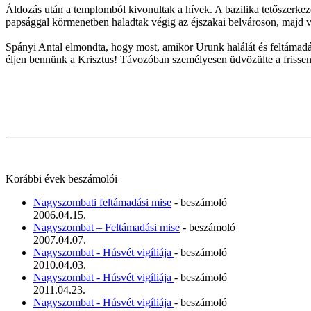
Áldozás után a templomból kivonultak a hívek. A bazilika tetőszerkeze
papsággal körmenetben haladtak végig az éjszakai belvároson, majd vi
Spányi Antal elmondta, hogy most, amikor Urunk halálát és feltámadá
éljen bennünk a Krisztus! Távozóban személyesen üdvözülte a frissen 
Korábbi évek beszámolói
Nagyszombati feltámadási mise
- beszámoló
2006.04.15.
Nagyszombat – Feltámadási mise
- beszámoló
2007.04.07.
Nagyszombat - Húsvét vigíliája
- beszámoló
2010.04.03.
Nagyszombat - Húsvét vigíliája
- beszámoló
2011.04.23.
Nagyszombat - Húsvét vigíliája
- beszámoló