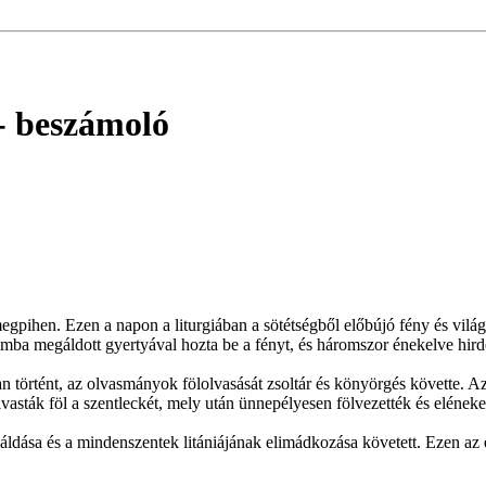
- beszámoló
egpihen. Ezen a napon a liturgiában a sötétségből előbújó fény és vilá
plomba megáldott gyertyával hozta be a fényt, és háromszor énekelve hird
 történt, az olvasmányok fölolvasását zsoltár és könyörgés követte. A
sták föl a szentleckét, mely után ünnepélyesen fölvezették és eléneke
áldása és a mindenszentek litániájának elimádkozása követett. Ezen az e