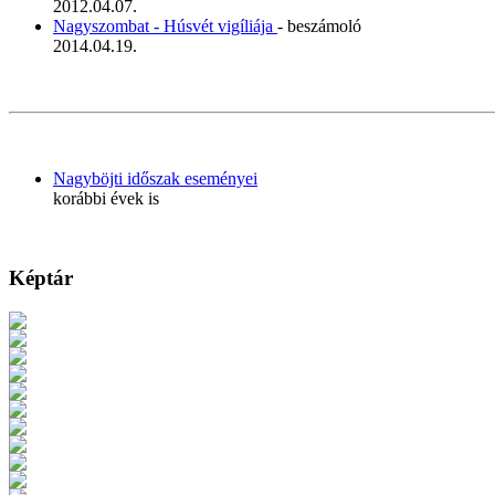
2012.04.07.
Nagyszombat - Húsvét vigíliája
- beszámoló
2014.04.19.
Nagyböjti időszak eseményei
korábbi évek is
Képtár