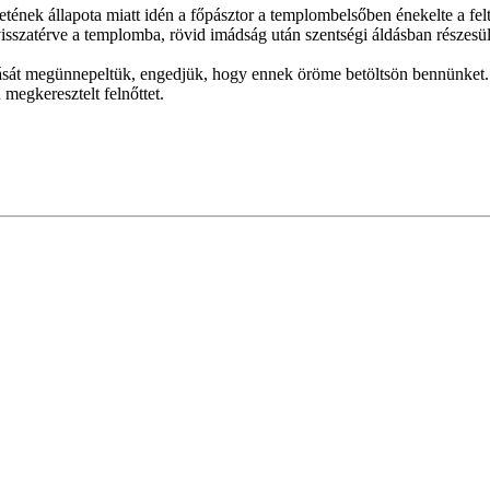
tének állapota miatt idén a főpásztor a templombelsőben énekelte a felt
sszatérve a templomba, rövid imádság után szentségi áldásban részesül
sát megünnepeltük, engedjük, hogy ennek öröme betöltsön bennünket. A 
megkeresztelt felnőttet.