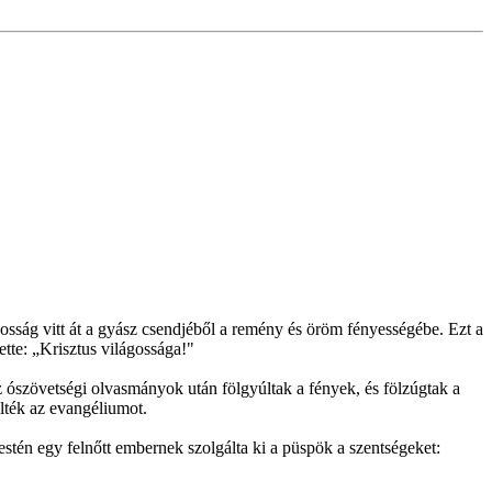
gosság vitt át a gyász csendjéből a remény és öröm fényességébe. Ezt a
ette: „Krisztus világossága!"
z ószövetségi olvasmányok után fölgyúltak a fények, és fölzúgtak a
lték az evangéliumot.
stén egy felnőtt embernek szolgálta ki a püspök a szentségeket: