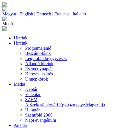
Magyar
|
English
|
Deutsch
|
Francais
|
Italiano
Menü
Híreink
Híreink
Programajánló
Beszámolóink
Legutóbbi bejegyzések
Állandó híreink
Eseménynaptár
Keresés, szűrés
Ünnepkörök
Média
Képtár
Videótár
SZEM
A Székesfehérvári Egyházmegye Magazinja
Hangtár
Szentföld 2008
Napi evangélium
Adattár