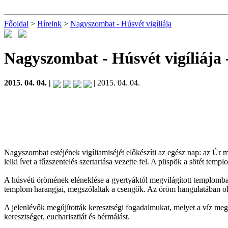
Főoldal
>
Híreink
>
Nagyszombat - Húsvét vigíliája
Nagyszombat - Húsvét vigíliája
2015. 04. 04. |
| 2015. 04. 04.
Nagyszombat estéjének vigíliamiséjét előkészíti az egész nap: az Úr m
lelki ívet a tűzszentelés szertartása vezette fel. A püspök a sötét tem
A húsvéti örömének eléneklése a gyertyáktól megvilágított templomban
templom harangjai, megszólaltak a csengők. Az öröm hangulatában olva
A jelenlévők megújították keresztségi fogadalmukat, melyet a víz meg
keresztséget, eucharisztiát és bérmálást.