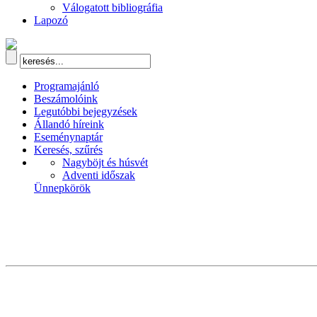
Válogatott bibliográfia
Lapozó
Programajánló
Beszámolóink
Legutóbbi bejegyzések
Állandó híreink
Eseménynaptár
Keresés, szűrés
Nagyböjt és húsvét
Adventi időszak
Ünnepkörök