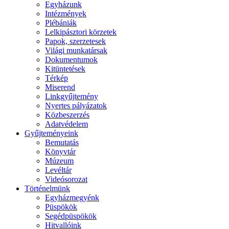
Egyházunk
Intézmények
Plébániák
Lelkipásztori körzetek
Papok, szerzetesek
Világi munkatársak
Dokumentumok
Kitüntetések
Térkép
Miserend
Linkgyűjtemény
Nyertes pályázatok
Közbeszerzés
Adatvédelem
Gyűjteményeink
Bemutatás
Könyvtár
Múzeum
Levéltár
Videósorozat
Történelmünk
Egyházmegyénk
Püspökök
Segédpüspökök
Hitvallóink