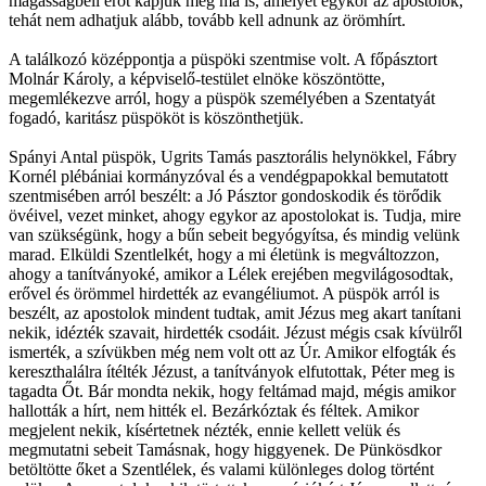
magasságbeli erőt kapjuk meg ma is, amelyet egykor az apostolok,
tehát nem adhatjuk alább, tovább kell adnunk az örömhírt.
A találkozó középpontja a püspöki szentmise volt. A főpásztort
Molnár Károly, a képviselő-testület elnöke köszöntötte,
megemlékezve arról, hogy a püspök személyében a Szentatyát
fogadó, karitász püspököt is köszönthetjük.
Spányi Antal püspök, Ugrits Tamás pasztorális helynökkel, Fábry
Kornél plébániai kormányzóval és a vendégpapokkal bemutatott
szentmisében arról beszélt: a Jó Pásztor gondoskodik és törődik
övéivel, vezet minket, ahogy egykor az apostolokat is. Tudja, mire
van szükségünk, hogy a bűn sebeit begyógyítsa, és mindig velünk
marad. Elküldi Szentlelkét, hogy a mi életünk is megváltozzon,
ahogy a tanítványoké, amikor a Lélek erejében megvilágosodtak,
erővel és örömmel hirdették az evangéliumot. A püspök arról is
beszélt, az apostolok mindent tudtak, amit Jézus meg akart tanítani
nekik, idézték szavait, hirdették csodáit. Jézust mégis csak kívülről
ismerték, a szívükben még nem volt ott az Úr. Amikor elfogták és
kereszthalálra ítélték Jézust, a tanítványok elfutottak, Péter meg is
tagadta Őt. Bár mondta nekik, hogy feltámad majd, mégis amikor
hallották a hírt, nem hitték el. Bezárkóztak és féltek. Amikor
megjelent nekik, kísértetnek nézték, ennie kellett velük és
megmutatni sebeit Tamásnak, hogy higgyenek. De Pünkösdkor
betöltötte őket a Szentlélek, és valami különleges dolog történt