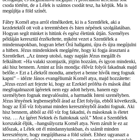
csoda történt, de a Lélek is számos csodát tesz, ha kérjük. Ma is
megújítja a föld színét.
Fábry Kornél atya arról elmélkedett, ki is a Szentlélek, aki a
kezdetektől ott volt a teremtésben és Isten népének szolgálatában.
Hogyan segít minket is hitünk és egész életünk útján. Személyes
példáján keresztül érzékeltette, miként vezet a Szentlélek a
mindennapokban, hogyan lehet Őrá hallgatni, újra és újra megújulni
a hitben. Jézus mindenkinek megígérte, hogy ki fogja árasztani a
Szentlelket. „Az ünnep utolsó, nagy napján Jézus megállt és
felkiáltott: »Ha valaki szomjazik, jöjjön hozzám, és igyon mindenki,
aki hisz bennem. Amint az Írás mondja: élővíz folyói fakadnak majd
belőle.« Ezt a Lélekről mondta, amelyet a benne hívők meg fognak
kapni” – idézte János evangéliumát Kornél atya, majd hozzátette:
„Jézus ezzel azt fejezte ki, hogy az Ezekiel próféta és mások által
megfogalmazott ígéretek nem egy adott helyen, hanem egy
személyben fognak megvalósulni, a harmadik Isteni személyben.
Jézus lényének legbensejéből árad az Élet folyója, ebből következik,
hogy az Élő víz folyamai minden keresztényből áradni fognak. Aki
hisz bennem, abból az élő víz fog fakadni, és másoknak is életet
visz. … Az ígéret Nektek és fiaitoknak szól.” Most a Szentlélek
korszakát éljük, –hangsúlyozta Kornél atya. Nem zárult le ez az
időszak, a Lélek ott él mindannyiunkban, és számít minden
keresztényre, hogy megújíthassa a föld színét. Ehhez ugyanazt a