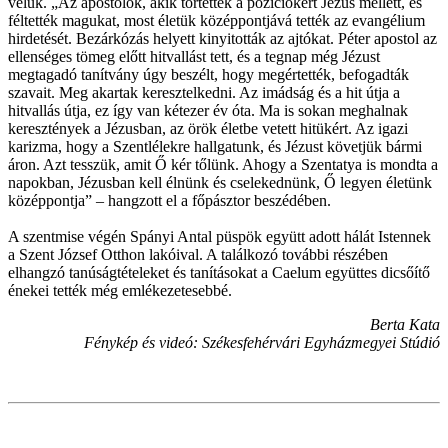
velük. „Az apostolok, akik törtettek a pozíciókért Jézus mellett, és
féltették magukat, most életük középpontjává tették az evangélium
hirdetését. Bezárkózás helyett kinyitották az ajtókat. Péter apostol az
ellenséges tömeg előtt hitvallást tett, és a tegnap még Jézust
megtagadó tanítvány úgy beszélt, hogy megértették, befogadták
szavait. Meg akartak keresztelkedni. Az imádság és a hit útja a
hitvallás útja, ez így van kétezer év óta. Ma is sokan meghalnak
keresztények a Jézusban, az örök életbe vetett hitükért. Az igazi
karizma, hogy a Szentlélekre hallgatunk, és Jézust követjük bármi
áron. Azt tesszük, amit Ő kér tőlünk. Ahogy a Szentatya is mondta a
napokban, Jézusban kell élnünk és cselekednünk, Ő legyen életünk
középpontja” – hangzott el a főpásztor beszédében.
A szentmise végén Spányi Antal püspök együtt adott hálát Istennek
a Szent József Otthon lakóival. A találkozó további részében
elhangzó tanúságtételeket és tanításokat a Caelum együttes dicsőítő
énekei tették még emlékezetesebbé.
Berta Kata
Fénykép és videó: Székesfehérvári Egyházmegyei Stúdió