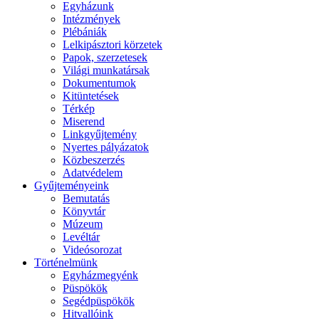
Egyházunk
Intézmények
Plébániák
Lelkipásztori körzetek
Papok, szerzetesek
Világi munkatársak
Dokumentumok
Kitüntetések
Térkép
Miserend
Linkgyűjtemény
Nyertes pályázatok
Közbeszerzés
Adatvédelem
Gyűjteményeink
Bemutatás
Könyvtár
Múzeum
Levéltár
Videósorozat
Történelmünk
Egyházmegyénk
Püspökök
Segédpüspökök
Hitvallóink