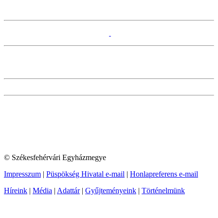
© Székesfehérvári Egyházmegye
Impresszum
|
Püspökség Hivatal e-mail
|
Honlapreferens e-mail
Híreink
|
Média
|
Adattár
|
Gyűjteményeink
|
Történelmünk