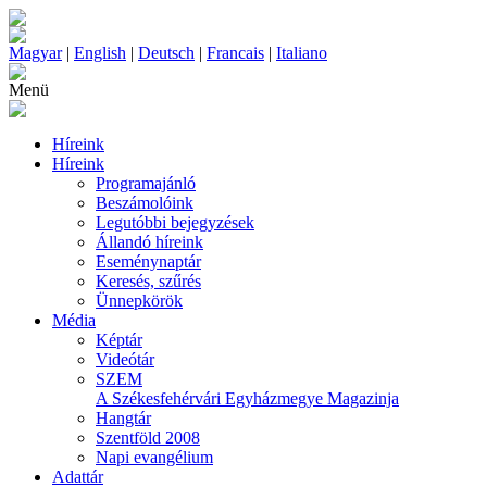
Magyar
|
English
|
Deutsch
|
Francais
|
Italiano
Menü
Híreink
Híreink
Programajánló
Beszámolóink
Legutóbbi bejegyzések
Állandó híreink
Eseménynaptár
Keresés, szűrés
Ünnepkörök
Média
Képtár
Videótár
SZEM
A Székesfehérvári Egyházmegye Magazinja
Hangtár
Szentföld 2008
Napi evangélium
Adattár