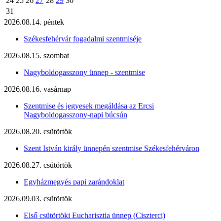
24
25
26
27
28
29
30
31
2026.08.14. péntek
Székesfehérvár fogadalmi szentmiséje
2026.08.15. szombat
Nagyboldogasszony ünnep - szentmise
2026.08.16. vasárnap
Szentmise és jegyesek megáldása az Ercsi
Nagyboldogasszony-napi búcsún
2026.08.20. csütörtök
Szent István király ünnepén szentmise Székesfehérváron
2026.08.27. csütörtök
Egyházmegyés papi zarándoklat
2026.09.03. csütörtök
Első csütörtöki Eucharisztia ünnep (Ciszterci)