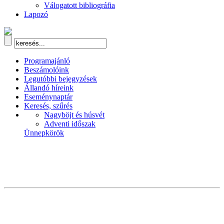
Válogatott bibliográfia
Lapozó
Programajánló
Beszámolóink
Legutóbbi bejegyzések
Állandó híreink
Eseménynaptár
Keresés, szűrés
Nagyböjt és húsvét
Adventi időszak
Ünnepkörök