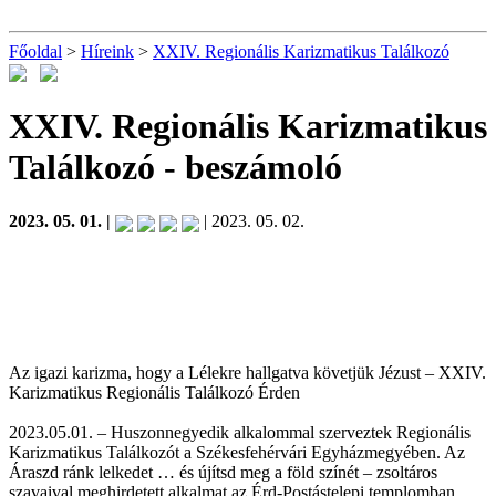
Főoldal
>
Híreink
>
XXIV. Regionális Karizmatikus Találkozó
XXIV. Regionális Karizmatikus
Találkozó
- beszámoló
2023. 05. 01. |
| 2023. 05. 02.
Az igazi karizma, hogy a Lélekre hallgatva követjük Jézust – XXIV.
Karizmatikus Regionális Találkozó Érden
2023.05.01. – Huszonnegyedik alkalommal szerveztek Regionális
Karizmatikus Találkozót a Székesfehérvári Egyházmegyében. Az
Áraszd ránk lelkedet … és újítsd meg a föld színét – zsoltáros
szavaival meghirdetett alkalmat az Érd-Postástelepi templomban