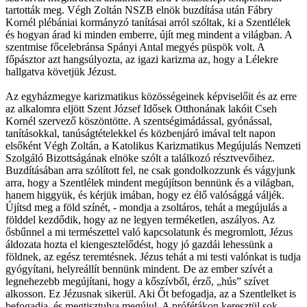
tartották meg. Végh Zoltán NSZB elnök buzdítása után Fábry
Kornél plébániai kormányzó tanításai arról szóltak, ki a Szentlélek
és hogyan árad ki minden emberre, újít meg mindent a világban. A
szentmise főcelebránsa Spányi Antal megyés püspök volt. A
főpásztor azt hangsúlyozta, az igazi karizma az, hogy a Lélekre
hallgatva követjük Jézust.
Az egyházmegye karizmatikus közösségeinek képviselőit és az erre
az alkalomra eljött Szent József Idősek Otthonának lakóit Cseh
Kornél szervező köszöntötte. A szentségimádással, gyónással,
tanításokkal, tanúságtételekkel és közbenjáró imával telt napon
elsőként Végh Zoltán, a Katolikus Karizmatikus Megújulás Nemzeti
Szolgáló Bizottságának elnöke szólt a találkozó résztvevőihez.
Buzdításában arra szólított fel, ne csak gondolkozzunk és vágyjunk
arra, hogy a Szentlélek mindent megújítson bennünk és a világban,
hanem higgyük, és kérjük imában, hogy ez élő valósággá váljék.
Újítsd meg a föld színét, - mondja a zsoltáros, tehát a megújulás a
földdel kezdődik, hogy az ne legyen terméketlen, aszályos. Az
ősbűnnel a mi természettel való kapcsolatunk és megromlott, Jézus
áldozata hozta el kiengesztelődést, hogy jó gazdái lehessünk a
földnek, az egész teremtésnek. Jézus tehát a mi testi valónkat is tudja
gyógyítani, helyreállít bennünk mindent. De az ember szívét a
legnehezebb megújítani, hogy a kőszívből, érző, „hús” szívet
alkosson. Ez Jézusnak sikerül. Aki Őt befogadja, az a Szentlelket is
befogadja, és megtisztulva megújul. A prófétákon keresztül sok