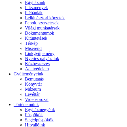
Egyházunk
Intézmények
Plébániák
Lelkipásztori körzetek
Papok, szerzetesek
Világi munkatársak
Dokumentumok
Kitüntetések
Térkép
Miserend
Linkgyűjtemény
Nyertes pályázatok
Közbeszerzés
Adatvédelem
Gyűjteményeink
Bemutatás
Könyvtár
Múzeum
Levéltár
Videósorozat
Történelmünk
Egyházmegyénk
Püspökök
Segédpüspökök
Hitvallóink