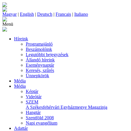
Magyar
|
English
|
Deutsch
|
Francais
|
Italiano
Menü
Híreink
Programajánló
Beszámolóink
Legutóbbi bejegyzések
Állandó híreink
Eseménynaptár
Keresés, szűrés
Ünnepkörök
Média
Média
Képtár
Videótár
SZEM
A Székesfehérvári Egyházmegye Magazinja
Hangtár
Szentföld 2008
Napi evangélium
Adattár