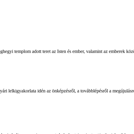
hegyi templom adott teret az Isten és ember, valamint az emberek közöt
ri lelkigyakorlata idén az önképzésről, a továbblépésről a megújulásr