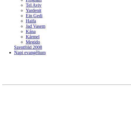
Tel Aviv
Yardenit
Ein Gedi
Haifa
Jad Vasem
Kána
Kármel
Megido
Szentföld 2008
Napi evangélium