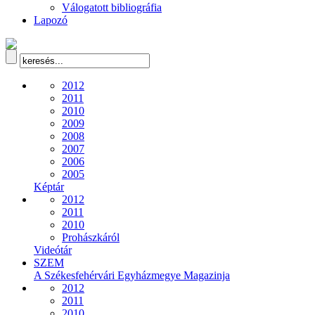
Válogatott bibliográfia
Lapozó
2012
2011
2010
2009
2008
2007
2006
2005
Képtár
2012
2011
2010
Prohászkáról
Videótár
SZEM
A Székesfehérvári Egyházmegye Magazinja
2012
2011
2010