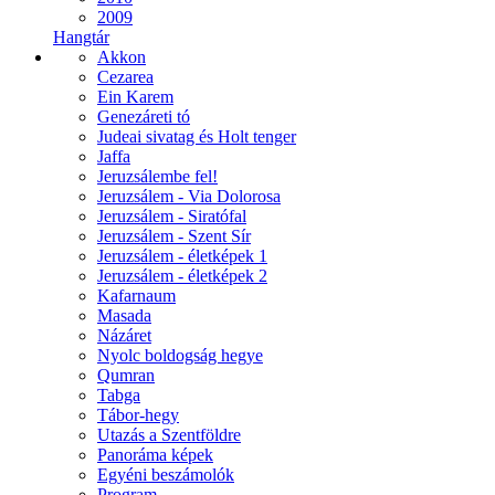
2009
Hangtár
Akkon
Cezarea
Ein Karem
Genezáreti tó
Judeai sivatag és Holt tenger
Jaffa
Jeruzsálembe fel!
Jeruzsálem - Via Dolorosa
Jeruzsálem - Siratófal
Jeruzsálem - Szent Sír
Jeruzsálem - életképek 1
Jeruzsálem - életképek 2
Kafarnaum
Masada
Názáret
Nyolc boldogság hegye
Qumran
Tabga
Tábor-hegy
Utazás a Szentföldre
Panoráma képek
Egyéni beszámolók
Program