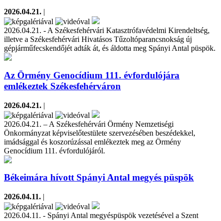
2026.04.21.
|
2026.04.21. - A Székesfehérvári Katasztrófavédelmi Kirendeltség,
illetve a Székesfehérvári Hivatásos Tűzoltóparancsnokság új
gépjárműfecskendőjét adták át, és áldotta meg Spányi Antal püspök.
Az Örmény Genocídium 111. évfordulójára
emlékeztek Székesfehérváron
2026.04.21.
|
2026.04.21. – A Székesfehérvári Örmény Nemzetiségi
Önkormányzat képviselőtestülete szervezésében beszédekkel,
imádsággal és koszorúzással emlékeztek meg az Örmény
Genocídium 111. évfordulójáról.
Békeimára hívott Spányi Antal megyés püspök
2026.04.11.
|
2026.04.11. - Spányi Antal megyéspüspök vezetésével a Szent