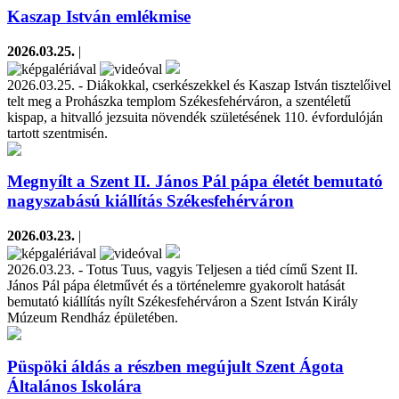
Kaszap István emlékmise
2026.03.25.
|
2026.03.25. - Diákokkal, cserkészekkel és Kaszap István tisztelőivel
telt meg a Prohászka templom Székesfehérváron, a szentéletű
kispap, a hitvalló jezsuita növendék születésének 110. évfordulóján
tartott szentmisén.
Megnyílt a Szent II. János Pál pápa életét bemutató
nagyszabású kiállítás Székesfehérváron
2026.03.23.
|
2026.03.23. - Totus Tuus, vagyis Teljesen a tiéd című Szent II.
János Pál pápa életművét és a történelemre gyakorolt hatását
bemutató kiállítás nyílt Székesfehérváron a Szent István Király
Múzeum Rendház épületében.
Püspöki áldás a részben megújult Szent Ágota
Általános Iskolára