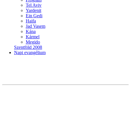
Tel Aviv
Yardenit
Ein Gedi
Haifa
Jad Vasem
Kána
Kármel
Megido
Szentföld 2008
Napi evangélium