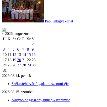
Papi lelkigyakorlat
<
2026. augusztus
>
H
K
Sz
Cs
P
Sz
V
1
2
3
4
5
6
7
8
9
10
11
12
13
14
15
16
17
18
19
20
21
22
23
24
25
26
27
28
29
30
31
2026.08.14. péntek
Székesfehérvár fogadalmi szentmiséje
2026.08.15. szombat
Nagyboldogasszony ünnep - szentmise