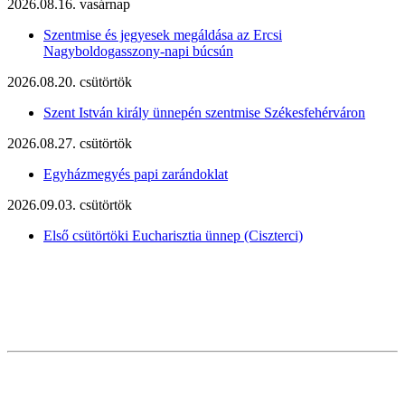
2026.08.16. vasárnap
Szentmise és jegyesek megáldása az Ercsi
Nagyboldogasszony-napi búcsún
2026.08.20. csütörtök
Szent István király ünnepén szentmise Székesfehérváron
2026.08.27. csütörtök
Egyházmegyés papi zarándoklat
2026.09.03. csütörtök
Első csütörtöki Eucharisztia ünnep (Ciszterci)