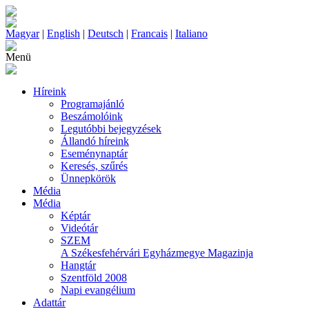
Magyar
|
English
|
Deutsch
|
Francais
|
Italiano
Menü
Híreink
Programajánló
Beszámolóink
Legutóbbi bejegyzések
Állandó híreink
Eseménynaptár
Keresés, szűrés
Ünnepkörök
Média
Média
Képtár
Videótár
SZEM
A Székesfehérvári Egyházmegye Magazinja
Hangtár
Szentföld 2008
Napi evangélium
Adattár