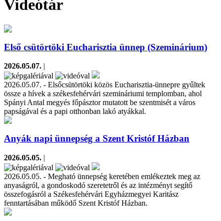
Videótár
Első csütörtöki Eucharisztia ünnep (Szeminárium)
2026.05.07.
|
2026.05.07. - Elsőcsütörtöki közös Eucharisztia-ünnepre gyűltek
össze a hívek a székesfehérvári szemináriumi templomban, ahol
Spányi Antal megyés főpásztor mutatott be szentmisét a város
papságával és a papi otthonban lakó atyákkal.
Anyák napi ünnepség a Szent Kristóf Házban
2026.05.05.
|
2026.05.05. - Megható ünnepség keretében emlékeztek meg az
anyaságról, a gondoskodó szeretetről és az intézményt segítő
összefogásról a Székesfehérvári Egyházmegyei Karitász
fenntartásában működő Szent Kristóf Házban.