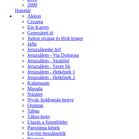
2009
Hangtár
Akkon
Cezarea
Ein Karem
Genezáreti tó
Judeai sivatag és Holt tenger
Jaffa
Jeruzsálembe fel!
Jeruzsálem - Via Dolorosa
Jeruzsálem - Siratófal
Jeruzsálem - Szent Sír
Jeruzsálem - életképek 1
Jeruzsálem - életképek 2
Kafarnaum
Masada
Názáret
Nyolc boldogság hegye
Qumran
Tabga
Tábor-hegy
Utazás a Szentföldre
Panoráma képek
Egyéni beszámolók
Program