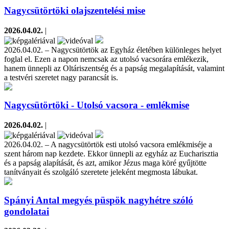
Nagycsütörtöki olajszentelési mise
2026.04.02.
|
2026.04.02. – Nagycsütörtök az Egyház életében különleges helyet
foglal el. Ezen a napon nemcsak az utolsó vacsorára emlékezik,
hanem ünnepli az Oltáriszentség és a papság megalapítását, valamint
a testvéri szeretet nagy parancsát is.
Nagycsütörtöki - Utolsó vacsora - emlékmise
2026.04.02.
|
2026.04.02. – A nagycsütörtök esti utolsó vacsora emlékmiséje a
szent három nap kezdete. Ekkor ünnepli az egyház az Eucharisztia
és a papság alapítását, és azt, amikor Jézus maga köré gyűjtötte
tanítványait és szolgáló szeretete jeleként megmosta lábukat.
Spányi Antal megyés püspök nagyhétre szóló
gondolatai