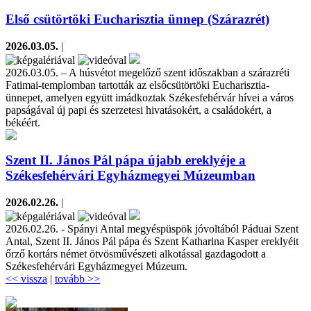
Első csütörtöki Eucharisztia ünnep (Szárazrét)
2026.03.05.
|
2026.03.05. – A húsvétot megelőző szent időszakban a szárazréti
Fatimai-templomban tartották az elsőcsütörtöki Eucharisztia-
ünnepet, amelyen együtt imádkoztak Székesfehérvár hívei a város
papságával új papi és szerzetesi hivatásokért, a családokért, a
békéért.
Szent II. János Pál pápa újabb ereklyéje a
Székesfehérvári Egyházmegyei Múzeumban
2026.02.26.
|
2026.02.26. - Spányi Antal megyéspüspök jóvoltából Páduai Szent
Antal, Szent II. János Pál pápa és Szent Katharina Kasper ereklyéit
őrző kortárs német ötvösművészeti alkotással gazdagodott a
Székesfehérvári Egyházmegyei Múzeum.
<< vissza
|
tovább >>