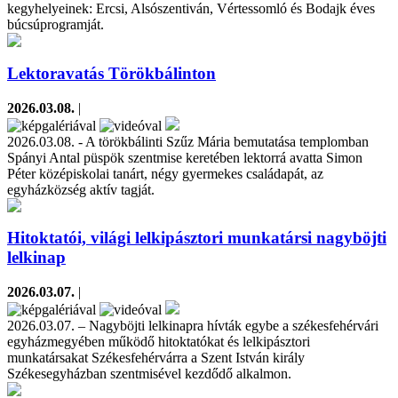
kegyhelyeinek: Ercsi, Alsószentiván, Vértessomló és Bodajk éves
búcsúprogramját.
Lektoravatás Törökbálinton
2026.03.08.
|
2026.03.08. - A törökbálinti Szűz Mária bemutatása templomban
Spányi Antal püspök szentmise keretében lektorrá avatta Simon
Péter középiskolai tanárt, négy gyermekes családapát, az
egyházközség aktív tagját.
Hitoktatói, világi lelkipásztori munkatársi nagyböjti
lelkinap
2026.03.07.
|
2026.03.07. – Nagyböjti lelkinapra hívták egybe a székesfehérvári
egyházmegyében működő hitoktatókat és lelkipásztori
munkatársakat Székesfehérvárra a Szent István király
Székesegyházban szentmisével kezdődő alkalmon.