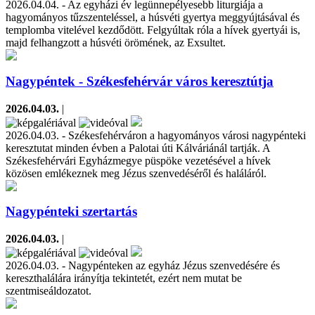
2026.04.04. - Az egyházi év legünnepélyesebb liturgiája a
hagyományos tűzszenteléssel, a húsvéti gyertya meggyújtásával és
templomba vitelével kezdődött. Felgyúltak róla a hívek gyertyái is,
majd felhangzott a húsvéti örömének, az Exsultet.
Nagypéntek - Székesfehérvár város keresztútja
2026.04.03.
|
2026.04.03. - Székesfehérváron a hagyományos városi nagypénteki
keresztutat minden évben a Palotai úti Kálváriánál tartják. A
Székesfehérvári Egyházmegye püspöke vezetésével a hívek
közösen emlékeznek meg Jézus szenvedéséről és haláláról.
Nagypénteki szertartás
2026.04.03.
|
2026.04.03. - Nagypénteken az egyház Jézus szenvedésére és
kereszthalálára irányítja tekintetét, ezért nem mutat be
szentmiseáldozatot.