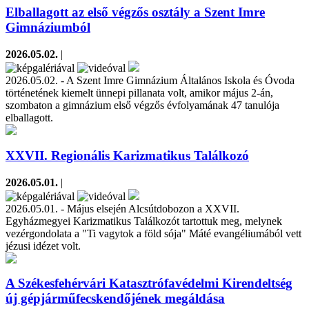
Elballagott az első végzős osztály a Szent Imre
Gimnáziumból
2026.05.02.
|
2026.05.02. - A Szent Imre Gimnázium Általános Iskola és Óvoda
történetének kiemelt ünnepi pillanata volt, amikor május 2-án,
szombaton a gimnázium első végzős évfolyamának 47 tanulója
elballagott.
XXVII. Regionális Karizmatikus Találkozó
2026.05.01.
|
2026.05.01. - Május elsején Alcsútdobozon a XXVII.
Egyházmegyei Karizmatikus Találkozót tartottuk meg, melynek
vezérgondolata a "Ti vagytok a föld sója" Máté evangéliumából vett
jézusi idézet volt.
A Székesfehérvári Katasztrófavédelmi Kirendeltség
új gépjárműfecskendőjének megáldása