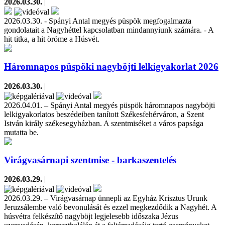
2026.03.30.
|
2026.03.30. - Spányi Antal megyés püspök megfogalmazta
gondolatait a Nagyhéttel kapcsolatban mindannyiunk számára. - A
hit titka, a hit öröme a Húsvét.
Háromnapos püspöki nagyböjti lelkigyakorlat 2026
2026.03.30.
|
2026.04.01. – Spányi Antal megyés püspök háromnapos nagyböjti
lelkigyakorlatos beszédeiben tanított Székesfehérváron, a Szent
István király székesegyházban. A szentmiséket a város papsága
mutatta be.
Virágvasárnapi szentmise - barkaszentelés
2026.03.29.
|
2026.03.29. – Virágvasárnap ünnepli az Egyház Krisztus Urunk
Jeruzsálembe való bevonulását és ezzel megkezdődik a Nagyhét. A
húsvétra felkészítő nagyböjt legjelesebb időszaka Jézus