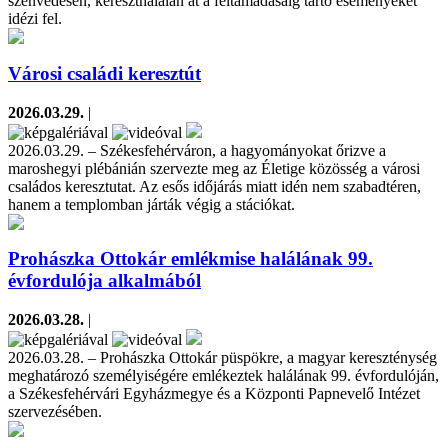
szenvedésén, kereszthalálán át a feltámadásáig tartó eseményeket
idézi fel.
Városi családi keresztút
2026.03.29.
|
2026.03.29. – Székesfehérváron, a hagyományokat őrizve a
maroshegyi plébánián szervezte meg az Életige közösség a városi
családos keresztutat. Az esős időjárás miatt idén nem szabadtéren,
hanem a templomban járták végig a stációkat.
Prohászka Ottokár emlékmise halálának 99.
évfordulója alkalmából
2026.03.28.
|
2026.03.28. – Prohászka Ottokár püspökre, a magyar kereszténység
meghatározó személyiségére emlékeztek halálának 99. évfordulóján,
a Székesfehérvári Egyházmegye és a Központi Papnevelő Intézet
szervezésében.