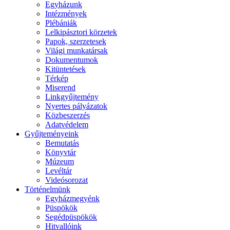
Egyházunk
Intézmények
Plébániák
Lelkipásztori körzetek
Papok, szerzetesek
Világi munkatársak
Dokumentumok
Kitüntetések
Térkép
Miserend
Linkgyűjtemény
Nyertes pályázatok
Közbeszerzés
Adatvédelem
Gyűjteményeink
Bemutatás
Könyvtár
Múzeum
Levéltár
Videósorozat
Történelmünk
Egyházmegyénk
Püspökök
Segédpüspökök
Hitvallóink