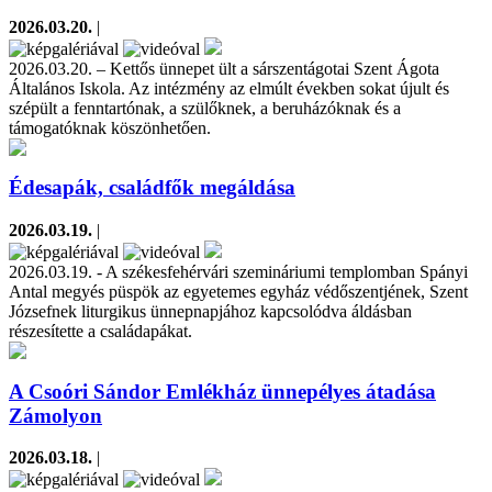
2026.03.20.
|
2026.03.20. – Kettős ünnepet ült a sárszentágotai Szent Ágota
Általános Iskola. Az intézmény az elmúlt években sokat újult és
szépült a fenntartónak, a szülőknek, a beruházóknak és a
támogatóknak köszönhetően.
Édesapák, családfők megáldása
2026.03.19.
|
2026.03.19. - A székesfehérvári szemináriumi templomban Spányi
Antal megyés püspök az egyetemes egyház védőszentjének, Szent
Józsefnek liturgikus ünnepnapjához kapcsolódva áldásban
részesítette a családapákat.
A Csoóri Sándor Emlékház ünnepélyes átadása
Zámolyon
2026.03.18.
|