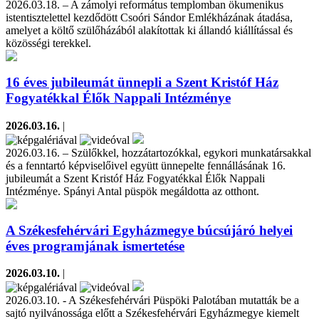
2026.03.18. – A zámolyi református templomban ökumenikus
istentisztelettel kezdődött Csoóri Sándor Emlékházának átadása,
amelyet a költő szülőházából alakítottak ki állandó kiállítással és
közösségi terekkel.
16 éves jubileumát ünnepli a Szent Kristóf Ház
Fogyatékkal Élők Nappali Intézménye
2026.03.16.
|
2026.03.16. – Szülőkkel, hozzátartozókkal, egykori munkatársakkal
és a fenntartó képviselőivel együtt ünnepelte fennállásának 16.
jubileumát a Szent Kristóf Ház Fogyatékkal Élők Nappali
Intézménye. Spányi Antal püspök megáldotta az otthont.
A Székesfehérvári Egyházmegye búcsújáró helyei
éves programjának ismertetése
2026.03.10.
|
2026.03.10. - A Székesfehérvári Püspöki Palotában mutatták be a
sajtó nyilvánossága előtt a Székesfehérvári Egyházmegye kiemelt