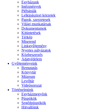
Egyházunk
Intézmények
Plébániák
Lelkipásztori körzetek
Papok, szerzetesek
Világi munkatársak
Dokumentumok
Kitüntetések
Térkép
Miserend
Linkgyűjtemény
Nyertes pályázatok
Közbeszerzés
Adatvédelem
Gyűjteményeink
Bemutatás
Könyvtár
Múzeum
Levéltár
Videósorozat
Történelmünk
Egyházmegyénk
Püspökök
Segédpüspökök
Hitvallóink