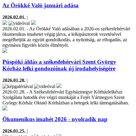
Az Örökké Való januári adása
2026.02.01.
|
2026.02.01. - Az Örökké Való adásában a 2026-os székesfehérvári
ökumenikus imahetet végig járva, a lelkipásztorok vezetésével
megélhetjük az együtt gondolkodás, a nyitottság, az elfogadás, az
egymásra figyelés közös élményét.
Püspöki áldás a székesfehérvári Szent György
Kórház lelki gondozóinak új irodahelyiségére
2026.01.28.
|
2026.01.28. - A Székesfehérvári Egyházmegye Kórházlelkészi
Szolgálata hatodik éve végzi munkáját a Fejér Vármegyei Szent
György Kórház Oktató Kórházban a betegek lelki támogatásában.
Ökumenikus imahét 2026 - nyolcadik nap
2026.01.25.
|