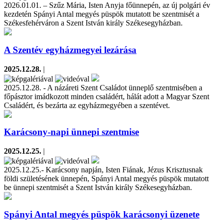
2026.01.01. – Szűz Mária, Isten Anyja főünnepén, az új polgári év
kezdetén Spányi Antal megyés püspök mutatott be szentmisét a
Székesfehérváron a Szent István király Székesegyházban.
A Szentév egyházmegyei lezárása
2025.12.28.
|
2025.12.28. - A názáreti Szent Családot ünneplő szentmisében a
főpásztor imádkozott minden családért, hálát adott a Magyar Szent
Családért, és bezárta az egyházmegyében a szentévet.
Karácsony-napi ünnepi szentmise
2025.12.25.
|
2025.12.25.- Karácsony napján, Isten Fiának, Jézus Krisztusnak
földi születésének ünnepén, Spányi Antal megyés püspök mutatott
be ünnepi szentmisét a Szent István király Székesegyházban.
Spányi Antal megyés püspök karácsonyi üzenete