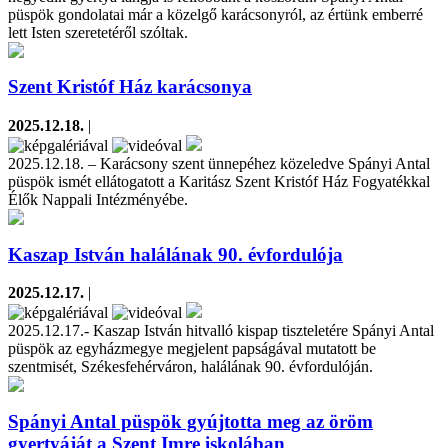
püspök gondolatai már a közelgő karácsonyról, az értünk emberré
lett Isten szeretetéről szóltak.
Szent Kristóf Ház karácsonya
2025.12.18.
|
2025.12.18. – Karácsony szent ünnepéhez közeledve Spányi Antal
püspök ismét ellátogatott a Karitász Szent Kristóf Ház Fogyatékkal
Élők Nappali Intézményébe.
Kaszap István halálának 90. évfordulója
2025.12.17.
|
2025.12.17.- Kaszap István hitvalló kispap tiszteletére Spányi Antal
püspök az egyházmegye megjelent papságával mutatott be
szentmisét, Székesfehérváron, halálának 90. évfordulóján.
Spányi Antal püspök gyújtotta meg az öröm
gyertyáját a Szent Imre iskolában