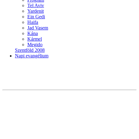
Tel Aviv
Yardenit
Ein Gedi
Haifa
Jad Vasem
Kána
Kármel
Megido
Szentföld 2008
Napi evangélium