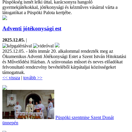
Püspökség ismét lelki úttal, karácsonyra hangoló
gyermekjátékokkal, jótékonysági és kézműves vásárral várta a
látogatókat a Püspöki Palota kertjébe.
Adventi jótékonysági est
2025.12.05.
|
2025.12.05. - Idén immár 20. alkalommal rendezték meg az
Ökumenikus Adventi Jótékonysági Estet a Szent István Hitoktatási
és Művelődési Házban. A színvonalas műsort és neves előadókat
felvonultató rendezvény bevételéből kárpátaljai közösségeket
támogatnak.
<< vissza
|
tovább >>
Püspöki szentmise Szent Donát
ünnepén