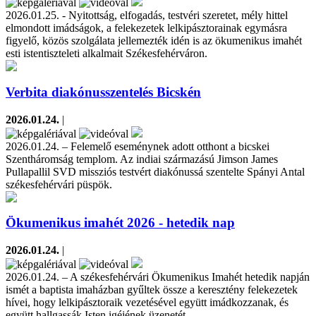
2026.01.25. - Nyitottság, elfogadás, testvéri szeretet, mély hittel
elmondott imádságok, a felekezetek lelkipásztorainak egymásra
figyelő, közös szolgálata jellemezték idén is az ökumenikus imahét
esti istentiszteleti alkalmait Székesfehérváron.
Verbita diakónusszentelés Bicskén
2026.01.24.
|
2026.01.24. – Felemelő eseménynek adott otthont a bicskei
Szentháromság templom. Az indiai származású Jimson James
Pullapallil SVD missziós testvért diakónussá szentelte Spányi Antal
székesfehérvári püspök.
Ökumenikus imahét 2026 - hetedik nap
2026.01.24.
|
2026.01.24. – A székesfehérvári Ökumenikus Imahét hetedik napján
ismét a baptista imaházban gyűltek össze a keresztény felekezetek
hívei, hogy lelkipásztoraik vezetésével együtt imádkozzanak, és
együtt hallgassák Isten igéjének üzenetét.