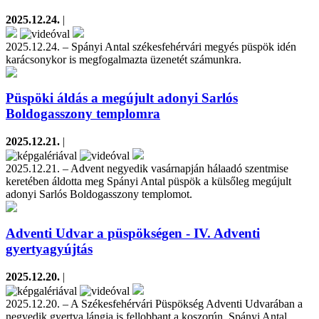
2025.12.24.
|
2025.12.24. – Spányi Antal székesfehérvári megyés püspök idén
karácsonykor is megfogalmazta üzenetét számunkra.
Püspöki áldás a megújult adonyi Sarlós
Boldogasszony templomra
2025.12.21.
|
2025.12.21. – Advent negyedik vasárnapján hálaadó szentmise
keretében áldotta meg Spányi Antal püspök a külsőleg megújult
adonyi Sarlós Boldogasszony templomot.
Adventi Udvar a püspökségen - IV. Adventi
gyertyagyújtás
2025.12.20.
|
2025.12.20. – A Székesfehérvári Püspökség Adventi Udvarában a
negyedik gyertya lángja is fellobbant a koszorún. Spányi Antal