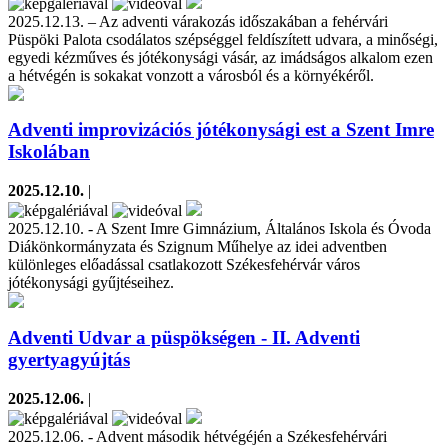
2025.12.13. – Az adventi várakozás időszakában a fehérvári
Püspöki Palota csodálatos szépséggel feldíszített udvara, a minőségi,
egyedi kézműves és jótékonysági vásár, az imádságos alkalom ezen
a hétvégén is sokakat vonzott a városból és a környékéről.
Adventi improvizációs jótékonysági est a Szent Imre
Iskolában
2025.12.10.
|
2025.12.10. - A Szent Imre Gimnázium, Általános Iskola és Óvoda
Diákönkormányzata és Szignum Műhelye az idei adventben
különleges előadással csatlakozott Székesfehérvár város
jótékonysági gyűjtéseihez.
Adventi Udvar a püspökségen - II. Adventi
gyertyagyújtás
2025.12.06.
|
2025.12.06. - Advent második hétvégéjén a Székesfehérvári