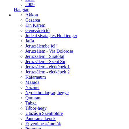
2009
Hangtár
Akkon
Cezarea
Ein Karem
Genezáreti tó
Judeai sivatag és Holt tenger
Jaffa
Jeruzsálembe fel!
Jeruzsálem - Via Dolorosa
Jeruzsálem - Siratófal
Jeruzsálem - Szent Sír
Jeruzsálem - életképek 1
Jeruzsálem - életképek 2
Kafarnaum
Masada
Názáret
Nyolc boldogság hegye
Qumran
Tabga
Tábor-hegy
Utazás a Szentföldre
Panoráma képek
Egyéni beszámolók
Program