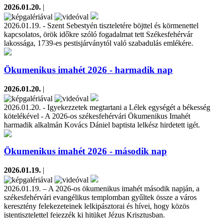
2026.01.20.
|
2026.01.19. - Szent Sebestyén tiszteletére böjttel és körmenettel
kapcsolatos, örök időkre szóló fogadalmat tett Székesfehérvár
lakossága, 1739-es pestisjárványtól való szabadulás emlékére.
Ökumenikus imahét 2026 - harmadik nap
2026.01.20.
|
2026.01.20. - Igyekezzetek megtartani a Lélek egységét a békesség
kötelékével - A 2026-os székesfehérvári Ökumenikus Imahét
harmadik alkalmán Kovács Dániel baptista lelkész hirdetett igét.
Ökumenikus imahét 2026 - második nap
2026.01.19.
|
2026.01.19. – A 2026-os ökumenikus imahét második napján, a
székesfehérvári evangélikus templomban gyűltek össze a város
keresztény felekezeteinek lelkipásztorai és hívei, hogy közös
istentisztelettel fejezzék ki hitüket Jézus Krisztusban.