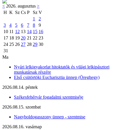
<
2026. augusztus
>
H
K
Sz
Cs
P
Sz
V
1
2
3
4
5
6
7
8
9
10
11
12
13
14
15
16
17
18
19
20
21
22
23
24
25
26
27
28
29
30
31
Ma
Nyári lelkigyakorlat hitoktatók és világi lelkipásztori
munkatársak részére
Első csütörtöki Eucharisztia ünnep (Öreghegy)
2026.08.14. péntek
Székesfehérvár fogadalmi szentmiséje
2026.08.15. szombat
Nagyboldogasszony ünnep - szentmise
2026.08.16. vasárnap