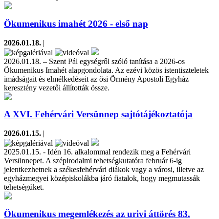
Ökumenikus imahét 2026 - első nap
2026.01.18.
|
2026.01.18. – Szent Pál egységről szóló tanítása a 2026-os
Ökumenikus Imahét alapgondolata. Az ezévi közös istentiszteletek
imádságait és elmélkedéseit az ősi Örmény Apostoli Egyház
keresztény vezetői állították össze.
A XVI. Fehérvári Versünnep sajtótájékoztatója
2026.01.15.
|
2025.01.15. - Idén 16. alkalommal rendezik meg a Fehérvári
Versünnepet. A szépirodalmi tehetségkutatóra február 6-ig
jelentkezhetnek a székesfehérvári diákok vagy a városi, illetve az
egyházmegyei középiskolákba járó fiatalok, hogy megmutassák
tehetségüket.
Ökumenikus megemlékezés az urivi áttörés 83.