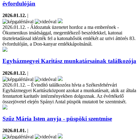
évfordulóján
2026.01.12.
|
2026.01.12. - Áldozatuk üzenetet hordoz a ma emberének -
Ökumenikus imádsággal, megemlékező beszédekkel, katonai
tiszteletadással idézték fel a katonahősök emlékét az urivi áttörés 83.
évfordulóján, a Don-kanyar emlékkápolnánál.
Egyházmegyei Karitász munkatársainak találkozója
2026.01.12.
|
2026.01.12. – Évindító találkozóra hívta a Székesfehérvári
Egyházmegyei Karitászközpont azokat a munkatársait, akik az általa
fenntartott karitatív intézményekben dolgoznak. Az évértékelő
összejövetel elején Spányi Antal püspök mutatott be szentmisét.
Szűz Mária Isten anyja - püspöki szentmise
2026.01.01.
|