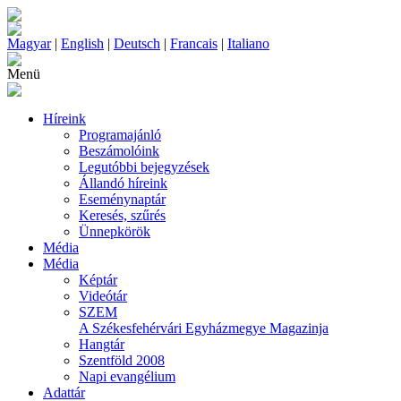
Magyar
|
English
|
Deutsch
|
Francais
|
Italiano
Menü
Híreink
Programajánló
Beszámolóink
Legutóbbi bejegyzések
Állandó híreink
Eseménynaptár
Keresés, szűrés
Ünnepkörök
Média
Média
Képtár
Videótár
SZEM
A Székesfehérvári Egyházmegye Magazinja
Hangtár
Szentföld 2008
Napi evangélium
Adattár