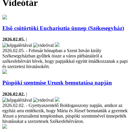
Videótár
Első csütörtöki Eucharisztia ünnep (Székesegyház)
2026.02.05.
|
2026.02.05. - Február hónapban a Szent István király
Székesegyházban gyűltek össze a város plébániáiról a
székesfehérvári hívek, hogy papjaikkal együtt imádkozzanak a papi
és szerzetesi hivatásokért.
Püspöki szentmise Urunk bemutatása napján
2026.02.02.
|
2026.02.02. - Gyertyaszentelő Boldogasszony napján, amikor az
egyház arra emlékezik, hogy Mária és József bemutatták a gyermek
Jézust a jeruzsálemi templomban, püspöki szentmisével ünnepelték
hivatásukat a szerzetesek Székesfehérváron.