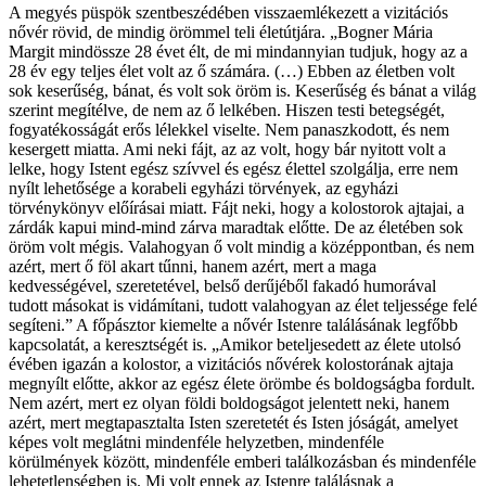
A megyés püspök szentbeszédében visszaemlékezett a vizitációs
nővér rövid, de mindig örömmel teli életútjára. „Bogner Mária
Margit mindössze 28 évet élt, de mi mindannyian tudjuk, hogy az a
28 év egy teljes élet volt az ő számára. (…) Ebben az életben volt
sok keserűség, bánat, és volt sok öröm is. Keserűség és bánat a világ
szerint megítélve, de nem az ő lelkében. Hiszen testi betegségét,
fogyatékosságát erős lélekkel viselte. Nem panaszkodott, és nem
kesergett miatta. Ami neki fájt, az az volt, hogy bár nyitott volt a
lelke, hogy Istent egész szívvel és egész élettel szolgálja, erre nem
nyílt lehetősége a korabeli egyházi törvények, az egyházi
törvénykönyv előírásai miatt. Fájt neki, hogy a kolostorok ajtajai, a
zárdák kapui mind-mind zárva maradtak előtte. De az életében sok
öröm volt mégis. Valahogyan ő volt mindig a középpontban, és nem
azért, mert ő föl akart tűnni, hanem azért, mert a maga
kedvességével, szeretetével, belső derűjéből fakadó humorával
tudott másokat is vidámítani, tudott valahogyan az élet teljessége felé
segíteni.” A főpásztor kiemelte a nővér Istenre találásának legfőbb
kapcsolatát, a keresztségét is. „Amikor beteljesedett az élete utolsó
évében igazán a kolostor, a vizitációs nővérek kolostorának ajtaja
megnyílt előtte, akkor az egész élete örömbe és boldogságba fordult.
Nem azért, mert ez olyan földi boldogságot jelentett neki, hanem
azért, mert megtapasztalta Isten szeretetét és Isten jóságát, amelyet
képes volt meglátni mindenféle helyzetben, mindenféle
körülmények között, mindenféle emberi találkozásban és mindenféle
lehetetlenségben is. Mi volt ennek az Istenre találásnak a