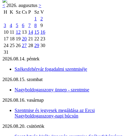
<
2026. augusztus
>
H
K
Sz
Cs
P
Sz
V
1
2
3
4
5
6
7
8
9
10
11
12
13
14
15
16
17
18
19
20
21
22
23
24
25
26
27
28
29
30
31
2026.08.14. péntek
Székesfehérvár fogadalmi szentmiséje
2026.08.15. szombat
Nagyboldogasszony ünnep - szentmise
2026.08.16. vasárnap
Szentmise és jegyesek megáldása az Ercsi
Nagyboldogasszony-napi búcsún
2026.08.20. csütörtök