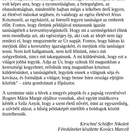
volt képes arra, hogy a nyomorúságban, a betegségben, az
elutasítottságban, mindenféle bajban mégis a lelkében derű legyen,
az életével másokat segítsen, és valahogy az egész életével Jézus
Krisztusról, az egyházról, az Istenről tegyen tanúságot az emberek
előtt. Fontos, hogy életünk példájával mutassunk igazán
tanúságtételt a kereszténységünkről. Hogy mi a szentségekkel élünk
nem mondhatja azt, aki egészséges ép, aki csak az idejét nem úgy
rendezi el, hogy megszentelte az Úr napját. Fontos, hogy bátran ki
merjünk állni a keresztény igazságokért, és merjünk róla tanúságot
tenni. Nem kell hallgatnunk, nem kell félnünk, nincs mit
szégyellnünk, nincs mit takargatnunk. A mi küldetésünk, hogy ezt a
világot jobbá tegyük. Adja az Úr, hogy szítsuk föl magunkban a
keresztségi kegyelmet, erősítsük meg magunkban krisztusi
küldetésünket, a tanúságtételt, legyünk ennek a világnak sója és
kovásza, és formáljuk a világot, hogy benne Isten országa eljöjjön
közénk” – zárta gondolatait a főpásztor.
A szentmise után a hívek a megyés püspök és a papság vezetésével
Bogner Mária Margit sírjához vonultak, ahol együtt imádkozva
kérték a Szűz Anyát, hogy a szent életű nővért, mint az egyszerűség,
a szívbéli alázat, a hűség példaképét mielőbb a boldogok között
tisztelhessük.
Kirschné Schöffer Nikolett
Fényképeket készítette Kovács Marcell