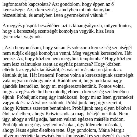
legfontosabb kapcsolata? Azt gondolom, hogy éppen az ő
keresztsége. Az a keresztség, amelyben mi mindannyian
részesültünk, és amelyben Isten gyermekeivé válunk.”
A megyés püspök beszédében azt is kihangsúlyozta, milyen fontos,
hogy a keresztség szentségét komolyan vegyük, hisz Isten
gyermekei vagyunk.
„Az a benyomásom, hogy sokan és sokszor a keresztség szentségét
nem tudják eléggé komolyan venni. Meg vagyunk keresztelve. Hát
persze. Az, hogy közben nem megyünk templomba? Hogy közben
nem lesz számunkra szent az egyház parancsa? Hogy közben
eltérünk az egyház tanításától, és valami más utakon járunk az
életünk útján. Hát Istenem! Fontos volna a keresztségünk szentségét
valahogyan máshogy nézni. Rádöbbenni, hogy mekkora nagy
ajándék Istentől az, hogy mi megkereszteltettünk. Fontos volna,
hogy az egész életünkben mindig ebben a keresztség szellemében
éljünk. Próbáljunk meg úgy imádkozni, hogy mi az Isten gyermekei
vagyunk és az Atyához szólunk. Próbáljunk meg úgy szeretni,
ahogy Krisztus szeretett bennünket. Próbáljunk meg olyan békével
élni az életben, ahogy Krisztus adta a maga békéjét nekünk. Nem
úgy, ahogy a világ adja, hanem valami egészen másféle módon.
Próbáljunk meg úgy segíteni másokat, úgy fölemelni másokat,
ahogy Jézus egész életében tette. Úgy gondolom, Mária Margit
nővér megértette keresztségének fontosságát és szentségét, és ezért