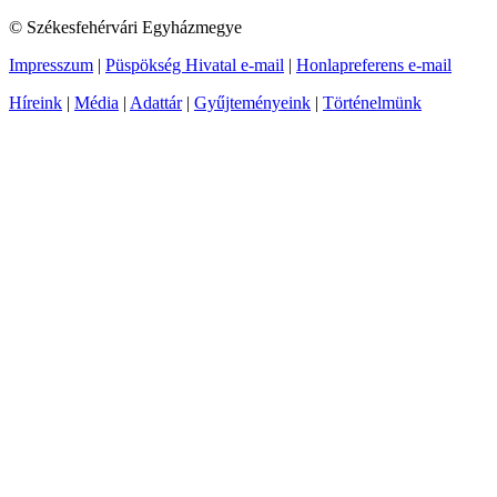
© Székesfehérvári Egyházmegye
Impresszum
|
Püspökség Hivatal e-mail
|
Honlapreferens e-mail
Híreink
|
Média
|
Adattár
|
Gyűjteményeink
|
Történelmünk