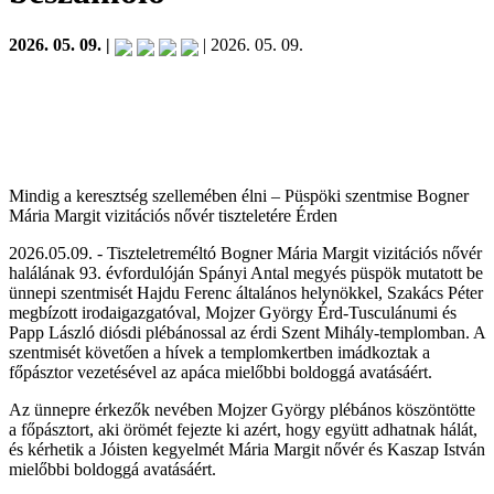
2026. 05. 09. |
| 2026. 05. 09.
Mindig a keresztség szellemében élni – Püspöki szentmise Bogner
Mária Margit vizitációs nővér tiszteletére Érden
2026.05.09. - Tiszteletreméltó Bogner Mária Margit vizitációs nővér
halálának 93. évfordulóján Spányi Antal megyés püspök mutatott be
ünnepi szentmisét Hajdu Ferenc általános helynökkel, Szakács Péter
megbízott irodaigazgatóval, Mojzer György Érd-Tusculánumi és
Papp László diósdi plébánossal az érdi Szent Mihály-templomban. A
szentmisét követően a hívek a templomkertben imádkoztak a
főpásztor vezetésével az apáca mielőbbi boldoggá avatásáért.
Az ünnepre érkezők nevében Mojzer György plébános köszöntötte
a főpásztort, aki örömét fejezte ki azért, hogy együtt adhatnak hálát,
és kérhetik a Jóisten kegyelmét Mária Margit nővér és Kaszap István
mielőbbi boldoggá avatásáért.