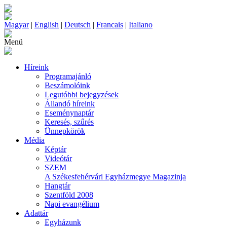
Magyar
|
English
|
Deutsch
|
Francais
|
Italiano
Menü
Híreink
Programajánló
Beszámolóink
Legutóbbi bejegyzések
Állandó híreink
Eseménynaptár
Keresés, szűrés
Ünnepkörök
Média
Képtár
Videótár
SZEM
A Székesfehérvári Egyházmegye Magazinja
Hangtár
Szentföld 2008
Napi evangélium
Adattár
Egyházunk