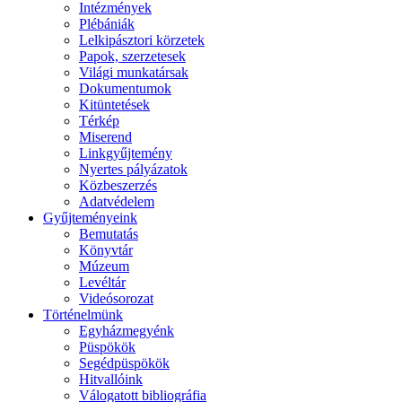
Intézmények
Plébániák
Lelkipásztori körzetek
Papok, szerzetesek
Világi munkatársak
Dokumentumok
Kitüntetések
Térkép
Miserend
Linkgyűjtemény
Nyertes pályázatok
Közbeszerzés
Adatvédelem
Gyűjteményeink
Bemutatás
Könyvtár
Múzeum
Levéltár
Videósorozat
Történelmünk
Egyházmegyénk
Püspökök
Segédpüspökök
Hitvallóink
Válogatott bibliográfia