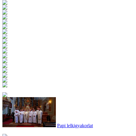
Papi lelkigyakorlat