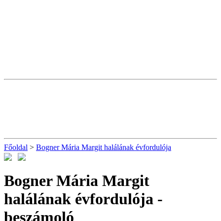
Főoldal
>
Bogner Mária Margit halálának évfordulója
Bogner Mária Margit
halálának évfordulója
-
beszámoló