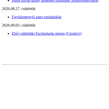
Szent István király ünnepén szentmise Székesfehérváron
2026.08.27. csütörtök
Egyházmegyés papi zarándoklat
2026.09.03. csütörtök
Első csütörtöki Eucharisztia ünnep (Ciszterci)