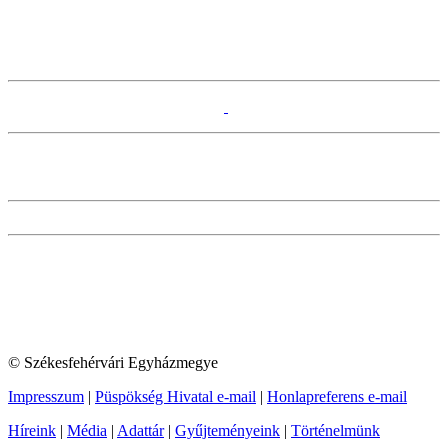
© Székesfehérvári Egyházmegye
Impresszum
|
Püspökség Hivatal e-mail
|
Honlapreferens e-mail
Híreink
|
Média
|
Adattár
|
Gyűjteményeink
|
Történelmünk