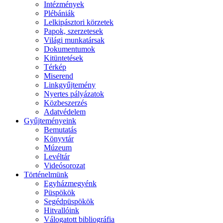
Intézmények
Plébániák
Lelkipásztori körzetek
Papok, szerzetesek
Világi munkatársak
Dokumentumok
Kitüntetések
Térkép
Miserend
Linkgyűjtemény
Nyertes pályázatok
Közbeszerzés
Adatvédelem
Gyűjteményeink
Bemutatás
Könyvtár
Múzeum
Levéltár
Videósorozat
Történelmünk
Egyházmegyénk
Püspökök
Segédpüspökök
Hitvallóink
Válogatott bibliográfia