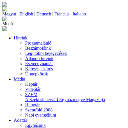
Magyar
|
English
|
Deutsch
|
Francais
|
Italiano
Menü
Híreink
Programajánló
Beszámolóink
Legutóbbi bejegyzések
Állandó híreink
Eseménynaptár
Keresés, szűrés
Ünnepkörök
Média
Képtár
Videótár
SZEM
A Székesfehérvári Egyházmegye Magazinja
Hangtár
Szentföld 2008
Napi evangélium
Adattár
Egyházunk