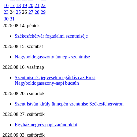
16
17
18
19
20
21
22
23
24
25
26
27
28
29
30
31
2026.08.14. péntek
Székesfehérvár fogadalmi szentmiséje
2026.08.15. szombat
Nagyboldogasszony ünnep - szentmise
2026.08.16. vasárnap
Szentmise és jegyesek megáldása az Ercsi
Nagyboldogasszony-napi búcsún
2026.08.20. csütörtök
Szent István király ünnepén szentmise Székesfehérváron
2026.08.27. csütörtök
Egyházmegyés papi zarándoklat
2026.09.03. csütörtök