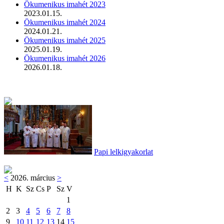
Ökumenikus imahét 2023
2023.01.15.
Ökumenikus imahét 2024
2024.01.21.
Ökumenikus imahét 2025
2025.01.19.
Ökumenikus imahét 2026
2026.01.18.
Papi lelkigyakorlat
<
2026. március
>
H
K
Sz
Cs
P
Sz
V
1
2
3
4
5
6
7
8
9
10
11
12
13
14
15