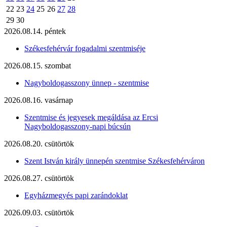
22
23
24
25
26
27
28
29
30
2026.08.14. péntek
Székesfehérvár fogadalmi szentmiséje
2026.08.15. szombat
Nagyboldogasszony ünnep - szentmise
2026.08.16. vasárnap
Szentmise és jegyesek megáldása az Ercsi
Nagyboldogasszony-napi búcsún
2026.08.20. csütörtök
Szent István király ünnepén szentmise Székesfehérváron
2026.08.27. csütörtök
Egyházmegyés papi zarándoklat
2026.09.03. csütörtök