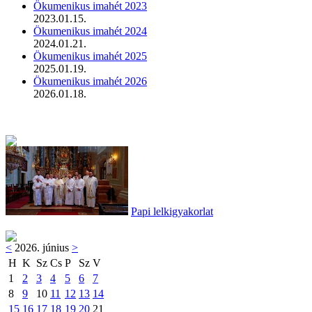
Ökumenikus imahét 2023
2023.01.15.
Ökumenikus imahét 2024
2024.01.21.
Ökumenikus imahét 2025
2025.01.19.
Ökumenikus imahét 2026
2026.01.18.
Papi lelkigyakorlat
<
2026. június
>
H
K
Sz
Cs
P
Sz
V
1
2
3
4
5
6
7
8
9
10
11
12
13
14
15
16
17
18
19
20
21