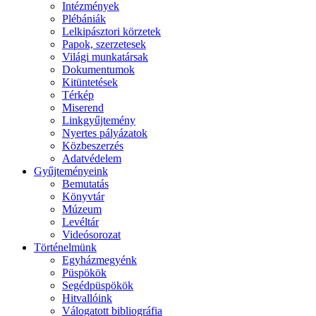
Intézmények
Plébániák
Lelkipásztori körzetek
Papok, szerzetesek
Világi munkatársak
Dokumentumok
Kitüntetések
Térkép
Miserend
Linkgyűjtemény
Nyertes pályázatok
Közbeszerzés
Adatvédelem
Gyűjteményeink
Bemutatás
Könyvtár
Múzeum
Levéltár
Videósorozat
Történelmünk
Egyházmegyénk
Püspökök
Segédpüspökök
Hitvallóink
Válogatott bibliográfia