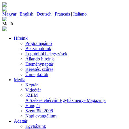
Magyar
|
English
|
Deutsch
|
Francais
|
Italiano
Menü
Híreink
Programajánló
Beszámolóink
Legutóbbi bejegyzések
Állandó híreink
Eseménynaptár
Keresés, szűrés
Ünnepkörök
Média
Képtár
Videótár
SZEM
A Székesfehérvári Egyházmegye Magazinja
Hangtár
Szentföld 2008
Napi evangélium
Adattár
Egyházunk