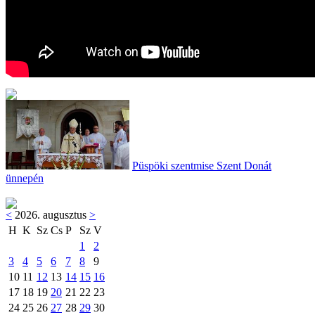
Püspöki szentmise Szent Donát
ünnepén
<
2026. augusztus
>
H
K
Sz
Cs
P
Sz
V
1
2
3
4
5
6
7
8
9
10
11
12
13
14
15
16
17
18
19
20
21
22
23
24
25
26
27
28
29
30