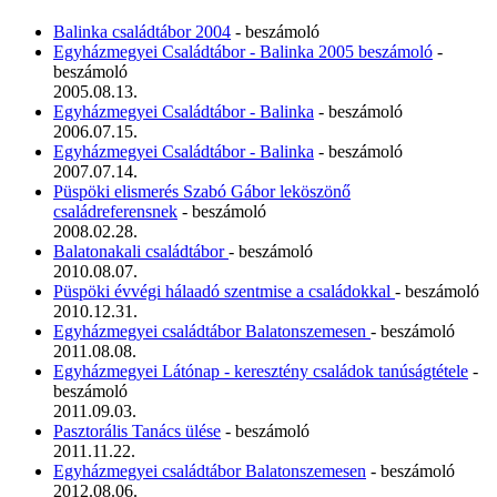
Balinka családtábor 2004
- beszámoló
Egyházmegyei Családtábor - Balinka 2005 beszámoló
-
beszámoló
2005.08.13.
Egyházmegyei Családtábor - Balinka
- beszámoló
2006.07.15.
Egyházmegyei Családtábor - Balinka
- beszámoló
2007.07.14.
Püspöki elismerés Szabó Gábor leköszönő
családreferensnek
- beszámoló
2008.02.28.
Balatonakali családtábor
- beszámoló
2010.08.07.
Püspöki évvégi hálaadó szentmise a családokkal
- beszámoló
2010.12.31.
Egyházmegyei családtábor Balatonszemesen
- beszámoló
2011.08.08.
Egyházmegyei Látónap - keresztény családok tanúságtétele
-
beszámoló
2011.09.03.
Pasztorális Tanács ülése
- beszámoló
2011.11.22.
Egyházmegyei családtábor Balatonszemesen
- beszámoló
2012.08.06.