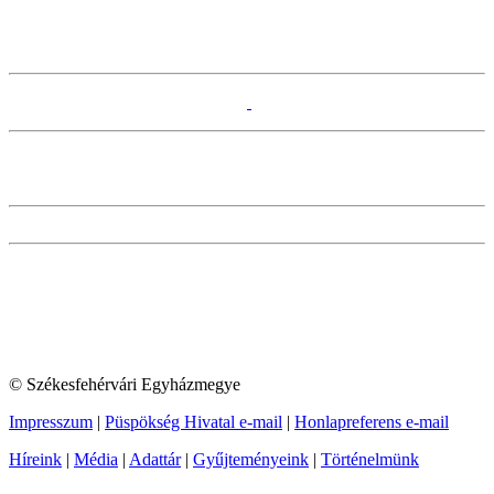
© Székesfehérvári Egyházmegye
Impresszum
|
Püspökség Hivatal e-mail
|
Honlapreferens e-mail
Híreink
|
Média
|
Adattár
|
Gyűjteményeink
|
Történelmünk