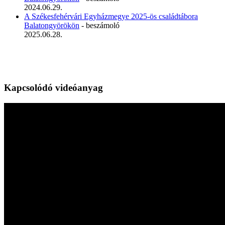
2024.06.29.
A Székesfehérvári Egyházmegye 2025-ös családtábora
Balatongyörökön
- beszámoló
2025.06.28.
Kapcsolódó videóanyag