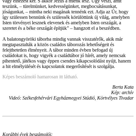
vagy elnézést kér. S akkor Jézus a miénk lesz. Úgy veszi, amit
teszünk, – türelmünket, kedvességünket, megbocsátásunkat,
jóságunkat, – mintha neki magának tennénk ezt. Adja az Úr, hogy
így szülessen bennünk és szülessék körülöttünk új világ, amelyben
Isten törvényei lesznek elevenek és amelyben Isten országát, a
szeretet és a béke országát építjük” – hangzott el a beszédben.
A balatongyöröki táborba mindig vannak visszatérők, akik már
megtapasztalták a közös családos táborozás lehetőségeit és
felejthetetlen élményeit. A tábor minden évben befogad új
családokat is, hogy vigyék a családtábor jó hírét, amely nemcsak
pihentető, játékos vagy éppen csendes kikapcsolódást nyújt, hanem
a hit elmélyülését és kapcsolatok megerősítését is szolgálja.
Képes beszámoló hamarosan itt látható.
Berta Kata
Kép: archív
Videó: Székesfehérvári Egyházmegyei Stúdió, Körtvélyes Tivadar
Korábbi évek beszámolói: