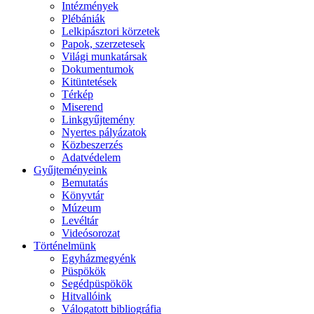
Intézmények
Plébániák
Lelkipásztori körzetek
Papok, szerzetesek
Világi munkatársak
Dokumentumok
Kitüntetések
Térkép
Miserend
Linkgyűjtemény
Nyertes pályázatok
Közbeszerzés
Adatvédelem
Gyűjteményeink
Bemutatás
Könyvtár
Múzeum
Levéltár
Videósorozat
Történelmünk
Egyházmegyénk
Püspökök
Segédpüspökök
Hitvallóink
Válogatott bibliográfia