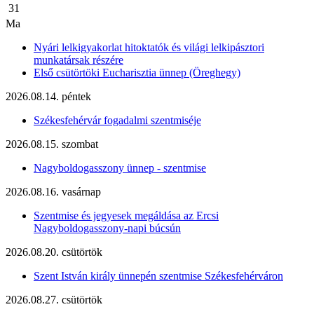
31
Ma
Nyári lelkigyakorlat hitoktatók és világi lelkipásztori
munkatársak részére
Első csütörtöki Eucharisztia ünnep (Öreghegy)
2026.08.14. péntek
Székesfehérvár fogadalmi szentmiséje
2026.08.15. szombat
Nagyboldogasszony ünnep - szentmise
2026.08.16. vasárnap
Szentmise és jegyesek megáldása az Ercsi
Nagyboldogasszony-napi búcsún
2026.08.20. csütörtök
Szent István király ünnepén szentmise Székesfehérváron
2026.08.27. csütörtök