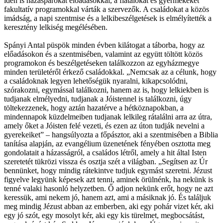
idén is házaspárokat előadásokkal, a fiatalokat és gyermekeket
fakultatív programokkal várták a szervezők. A családokat a közös
imádság, a napi szentmise és a lelkibeszélgetések is elmélyítették a
keresztény lelkiség megélésében.
Spányi Antal püspök minden évben kilátogat a táborba, hogy az
előadásokon és a szentmisében, valamint az együtt töltött közös
programokon és beszélgetéseken találkozzon az egyházmegye
minden területéről érkező családokkal. „Nemcsak az a célunk, hogy
a családoknak legyen lehetőségük nyaralni, kikapcsolódni,
szórakozni, egymással találkozni, hanem az is, hogy lelkiekben is
tudjanak elmélyedni, tudjanak a Jóistennel is találkozni, úgy
töltekezzenek, hogy aztán hazatérve a hétköznapokban, a
mindennapok küzdelmeiben tudjanak lelkileg rátalálni arra az útra,
amely őket a Jóisten felé vezeti, és ezen az úton tudják nevelni a
gyerekeiket” – hangsúlyozta a főpásztor, aki a szentmisében a Biblia
tanítása alapján, az evangélium üzenetének fényében osztotta meg
gondolatait a házasságról, a családos létről, amely a hit által Isten
szeretetét tükrözi vissza és osztja szét a világban. „Segítsen az Úr
bennünket, hogy mindig rátekintve tudjuk egymást szeretni. Jézust
figyelve legyünk képesek azt tenni, aminek örülnénk, ha nekünk is
tenné valaki hasonló helyzetben. Ő adjon nekünk erőt, hogy ne azt
keressük, ami nekem jó, hanem azt, ami a másiknak jó. És találjuk
meg mindig Jézust abban az emberben, aki egy pohár vizet kér, aki
egy jó szót, egy mosolyt kér, aki egy kis türelmet, megbocsátást,