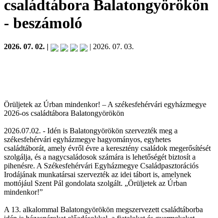
családtábora Balatongyörökön
- beszámoló
2026. 07. 02. |
| 2026. 07. 03.
Örüljetek az Úrban mindenkor! – A székesfehérvári egyházmegye
2026-os családtábora Balatongyörökön
2026.07.02. - Idén is Balatongyörökön szervezték meg a
székesfehérvári egyházmegye hagyományos, egyhetes
családtáborát, amely évről évre a keresztény családok megerősítését
szolgálja, és a nagycsaládosok számára is lehetőségét biztosít a
pihenésre. A Székesfehérvári Egyházmegye Családpasztorációs
Irodájának munkatársai szervezték az idei tábort is, amelynek
mottójául Szent Pál gondolata szolgált. „Örüljetek az Úrban
mindenkor!”
A 13. alkalommal Balatongyörökön megszervezett családtáborba