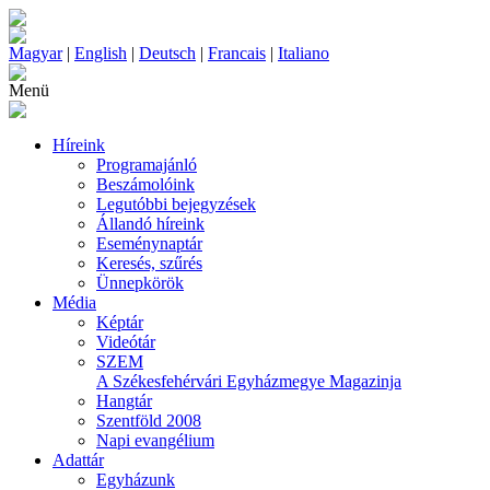
Magyar
|
English
|
Deutsch
|
Francais
|
Italiano
Menü
Híreink
Programajánló
Beszámolóink
Legutóbbi bejegyzések
Állandó híreink
Eseménynaptár
Keresés, szűrés
Ünnepkörök
Média
Képtár
Videótár
SZEM
A Székesfehérvári Egyházmegye Magazinja
Hangtár
Szentföld 2008
Napi evangélium
Adattár
Egyházunk